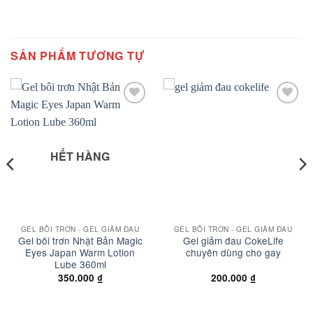
SẢN PHẨM TƯƠNG TỰ
Add to
Add to
wishlist
wishlist
HẾT HÀNG
GEL BÔI TRƠN - GEL GIẢM ĐAU
GEL BÔI TRƠN - GEL GIẢM ĐAU
Gel bôi trơn Nhật Bản Magic
Gel giảm đau CokeLife
Eyes Japan Warm Lotion
chuyên dùng cho gay
Lube 360ml
ng
350.000
₫
200.000
₫
000 ₫