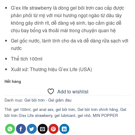
G’ex life strawberry là dòng gel bôi trơn cao cấp được
phân phối từ mỹ với mùi hương ngọt ngào từ dâu tây
không gây dính rít, dễ dàng vệ sinh, tạo cảm giác dễ
chịu bay bổng và thoải mái trong chuyện quan hệ
Gel gốc nước, lành tính cho da và dễ dàng rửa sạch với
nước
Thể tích 100ml
Xuất xứ: Thương hiệu G’ex Life (USA)
Hết hàng
Add to wishlist
Danh mục:
Gel bôi trơn - Gel giảm đau
Thẻ:
gel 100ml
,
gel anal sex
,
gel bôi trơn
,
Gel bôi trơn chính hãng
,
Gel
bôi trơn G'ex Life strawberry
,
gel lubricant
,
gel nhỏ
,
MIN POPPER