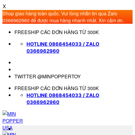
X
Shop giao hàng toàn quốc. Vui lòng nhắn tin qua Zalo
0366962960 để được mua hàng nhanh nhất. Xin cảm ơn.
Bỏ
FREESHIP CÁC ĐƠN HÀNG TỪ 300K
qua
nội
HOTLINE 0868454033 / ZALO
dung
0366962960
TWITTER @MINPOPPERTOY
FREESHIP CÁC ĐƠN HÀNG TỪ 300K
HOTLINE 0868454033 / ZALO
0366962960