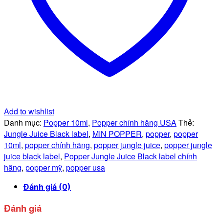
Add to wishlist
Danh mục:
Popper 10ml
,
Popper chính hãng USA
Thẻ:
Jungle Juice Black label
,
MIN POPPER
,
popper
,
popper
10ml
,
popper chính hãng
,
popper jungle juice
,
popper jungle
juice black label
,
Popper Jungle Juice Black label chính
hãng
,
popper mỹ
,
popper usa
Đánh giá (0)
Đánh giá