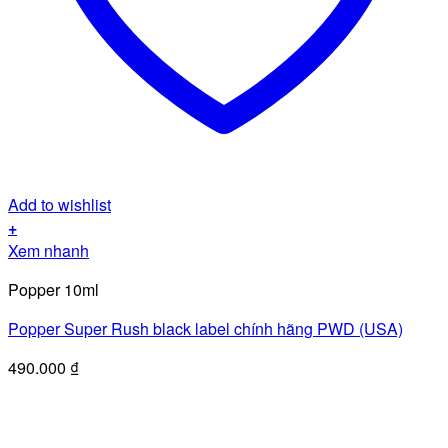
Add to wishlist
+
Xem nhanh
Popper 10ml
Popper Super Rush black label chính hãng PWD (USA)
490.000
₫