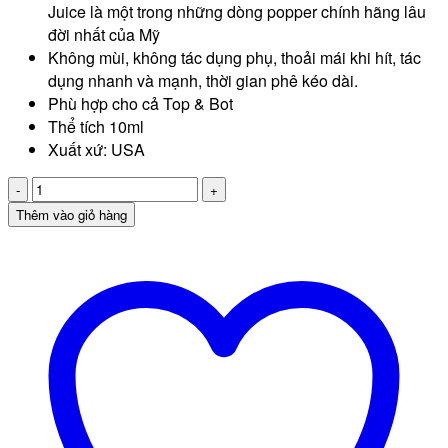
Juice là một trong những dòng popper chính hãng lâu
đời nhất của Mỹ
Không mùi, không tác dụng phụ, thoải mái khi hít, tác
dụng nhanh và mạnh, thời gian phê kéo dài.
Phù hợp cho cả Top & Bot
Thể tích 10ml
Xuất xứ: USA
Popper
Jungle
Thêm vào giỏ hàng
Juice
Black
label
chính
hãng
(USA)
số
lượng