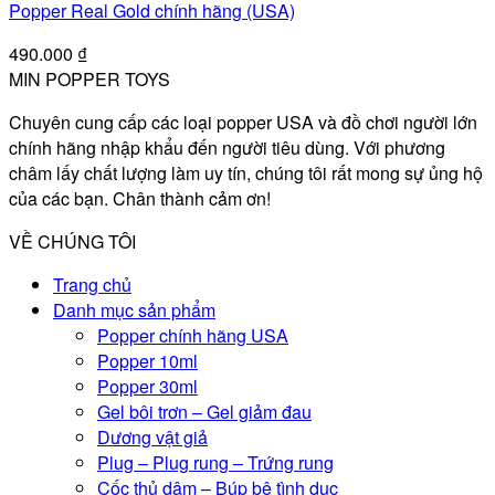
Popper Real Gold chính hãng (USA)
490.000
₫
MIN POPPER TOYS
Chuyên cung cấp các loại popper USA và đồ chơi người lớn
chính hãng nhập khẩu đến người tiêu dùng. Với phương
châm lấy chất lượng làm uy tín, chúng tôi rất mong sự ủng hộ
của các bạn. Chân thành cảm ơn!
VỀ CHÚNG TÔI
Trang chủ
Danh mục sản phẩm
Popper chính hãng USA
Popper 10ml
Popper 30ml
Gel bôi trơn – Gel giảm đau
Dương vật giả
Plug – Plug rung – Trứng rung
Cốc thủ dâm – Búp bê tình dục