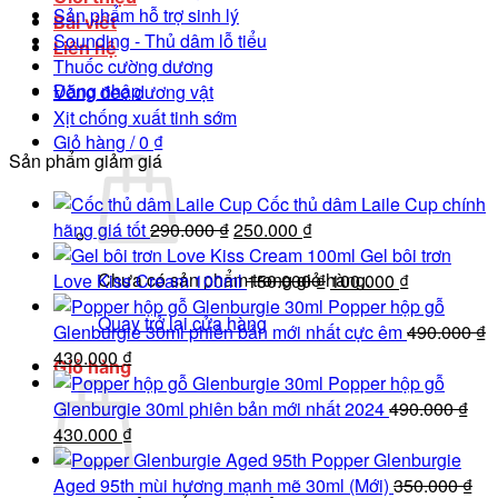
Sản phẩm hỗ trợ sinh lý
Bài viết
Sounding - Thủ dâm lỗ tiểu
Liên hệ
Thuốc cường dương
Đăng nhập
Vòng đeo dương vật
Xịt chống xuất tinh sớm
Giỏ hàng /
0
₫
Sản phẩm giảm giá
Cốc thủ dâm Laile Cup chính
Giá
Giá
hãng giá tốt
290.000
₫
250.000
₫
gốc
hiện
Gel bôi trơn
Chưa có sản phẩm trong giỏ hàng.
là:
tại
Giá
Giá
Love Kiss Cream 100ml
150.000
₫
100.000
₫
290.000 ₫.
là:
gốc
hiện
Popper hộp gỗ
Quay trở lại cửa hàng
250.000 ₫.
là:
tại
Glenburgie 30ml phiên bản mới nhất cực êm
490.000
₫
Giá
Giá
150.000 ₫.
là:
430.000
₫
Giỏ hàng
gốc
hiện
100.000 ₫.
Popper hộp gỗ
là:
tại
Glenburgie 30ml phiên bản mới nhất 2024
490.000
₫
490.000 ₫.
Giá
là:
Giá
430.000
₫
gốc
430.000 ₫.
hiện
Popper Glenburgie
là:
tại
Aged 95th mùi hương mạnh mẽ 30ml (Mới)
350.000
₫