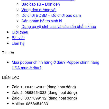
Bao cao su – Đôn dên
Vòng đeo dương vật
Đồ chơi BDSM – Đồ chơi bạo dâm
Sản phẩm hỗ trợ sinh lý
Dụng cụ vệ sinh ass và các sản phẩm khác
Giới thiệu
Bài viết
Liên hệ
Tin tức
Mua popper chính hãng ở đâu? Popper chính hãng
USA mua ở đâu?
LIÊN LẠC
Zalo 1 0366962960 (đang hoạt động)
Zalo 2: 0868454033 (đang hoạt động)
Zalo 3: 0377099112 (đang hoạt động)
Hotline: 0868454033