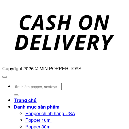
D
Copyright 2026 © MIN POPPER TOYS
Tìm
kiếm:
Trang chủ
Danh mục sản phẩm
Popper chính hãng USA
Popper 10ml
Popper 30ml