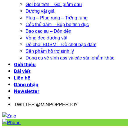
Gel bôi trơn – Gel giảm đau
Dương vật giả
Plug – Plug rung – Trứng rung
Cốc thủ dâm – Búp bê tình dục
Bao cao su – Đôn dên
Vòng đeo dương vật
Đồ chơi BDSM – Đồ chơi bạo dâm
Sản phẩm hỗ trợ sinh lý
Dụng cụ vệ sinh ass và các sản phẩm khác
Giới thiệu
Bài viết
Liên hệ
Đăng nhập
Newsletter
TWITTER @MINPOPPERTOY