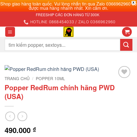
Shop giao hàng toàn quốc. Vui lòng nhắn tin qua Zalo 0366962960 để
X
được mua hàng nhanh nhất. Xin cảm ơn.
Bỏ
FREESHIP CÁC ĐƠN HÀNG TỪ 300K
qua
HOTLINE 0868454033 / ZALO 0366962960
nội
dung
Tìm
kiếm:
TRANG CHỦ
/
POPPER 10ML
Add to
Popper RedRum chính hãng PWD
wishlist
(USA)
490.000
₫