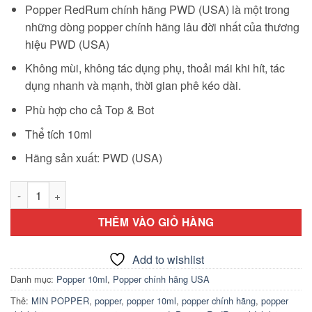
Popper RedRum chính hãng PWD (USA) là một trong
những dòng popper chính hãng lâu đời nhất của thương
hiệu PWD (USA)
Không mùi, không tác dụng phụ, thoải mái khi hít, tác
dụng nhanh và mạnh, thời gian phê kéo dài.
Phù hợp cho cả Top & Bot
Thể tích 10ml
Hãng sản xuất: PWD (USA)
Popper RedRum chính hãng PWD (USA) số lượng
THÊM VÀO GIỎ HÀNG
Add to wishlist
Danh mục:
Popper 10ml
,
Popper chính hãng USA
Thẻ:
MIN POPPER
,
popper
,
popper 10ml
,
popper chính hãng
,
popper