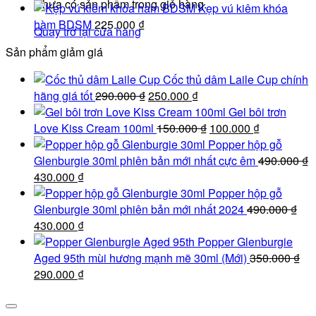
Chưa có sản phẩm trong giỏ hàng.
Kẹp vú kiêm khóa
hàm BDSM
225.000
₫
Quay trở lại cửa hàng
Sản phẩm giảm giá
Cốc thủ dâm Laile Cup chính
Giá
Giá
hãng giá tốt
290.000
₫
250.000
₫
gốc
hiện
Gel bôi trơn
là:
tại
Giá
Giá
Love Kiss Cream 100ml
150.000
₫
100.000
₫
290.000 ₫.
là:
gốc
hiện
Popper hộp gỗ
250.000 ₫.
là:
tại
Glenburgie 30ml phiên bản mới nhất cực êm
490.000
₫
Giá
Giá
150.000 ₫.
là:
430.000
₫
gốc
hiện
100.000 ₫.
Popper hộp gỗ
là:
tại
Glenburgie 30ml phiên bản mới nhất 2024
490.000
₫
490.000 ₫.
Giá
là:
Giá
430.000
₫
gốc
430.000 ₫.
hiện
Popper Glenburgie
là:
tại
Aged 95th mùi hương mạnh mẽ 30ml (Mới)
350.000
₫
490.000 ₫.
Giá
là:
Giá
290.000
₫
gốc
430.000 ₫.
hiện
là:
tại