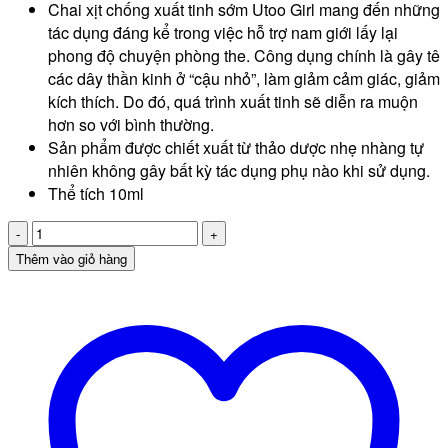
Chai xịt chống xuất tinh sớm Utoo Girl mang đến những
tác dụng đáng kể trong việc hỗ trợ nam giới lấy lại
phong độ chuyện phòng the. Công dụng chính là gây tê
các dây thần kinh ở “cậu nhỏ”, làm giảm cảm giác, giảm
kích thích. Do đó, quá trình xuất tinh sẽ diễn ra muộn
hơn so với bình thường.
Sản phẩm được chiết xuất từ thảo dược nhẹ nhàng tự
nhiên không gây bất kỳ tác dụng phụ nào khi sử dụng.
Thể tích 10ml
Xịt
chống
Thêm vào giỏ hàng
xuất
tinh
sớm
Utoo
Girl
Nhật
Bản
số