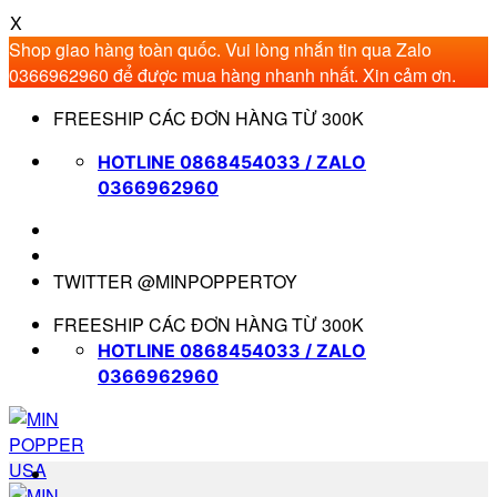
X
Shop giao hàng toàn quốc. Vui lòng nhắn tin qua Zalo
0366962960 để được mua hàng nhanh nhất. Xin cảm ơn.
Bỏ
FREESHIP CÁC ĐƠN HÀNG TỪ 300K
qua
nội
HOTLINE 0868454033 / ZALO
dung
0366962960
TWITTER @MINPOPPERTOY
FREESHIP CÁC ĐƠN HÀNG TỪ 300K
HOTLINE 0868454033 / ZALO
0366962960