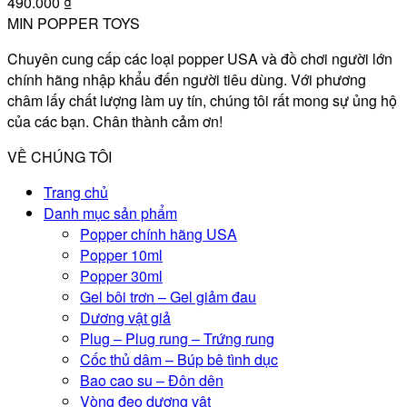
490.000
₫
MIN POPPER TOYS
Chuyên cung cấp các loại popper USA và đồ chơi người lớn
chính hãng nhập khẩu đến người tiêu dùng. Với phương
châm lấy chất lượng làm uy tín, chúng tôi rất mong sự ủng hộ
của các bạn. Chân thành cảm ơn!
VỀ CHÚNG TÔI
Trang chủ
Danh mục sản phẩm
Popper chính hãng USA
Popper 10ml
Popper 30ml
Gel bôi trơn – Gel giảm đau
Dương vật giả
Plug – Plug rung – Trứng rung
Cốc thủ dâm – Búp bê tình dục
Bao cao su – Đôn dên
Vòng đeo dương vật