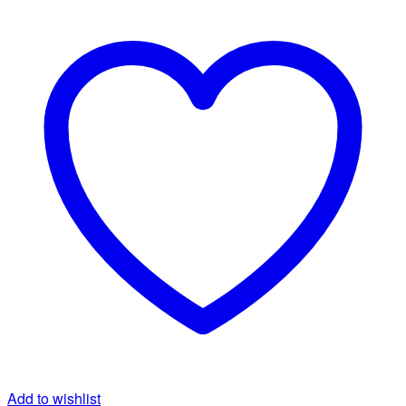
350.000 ₫.
là:
290.000 ₫.
Add to wishlist