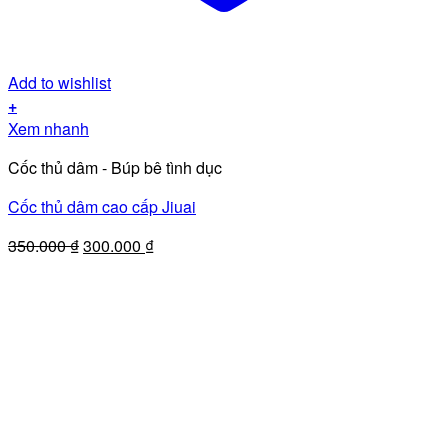
Add to wishlist
+
Xem nhanh
Cốc thủ dâm - Búp bê tình dục
Cốc thủ dâm cao cấp Jiuai
Giá
Giá
350.000
₫
300.000
₫
gốc
hiện
là:
tại
350.000 ₫.
là:
300.000 ₫.