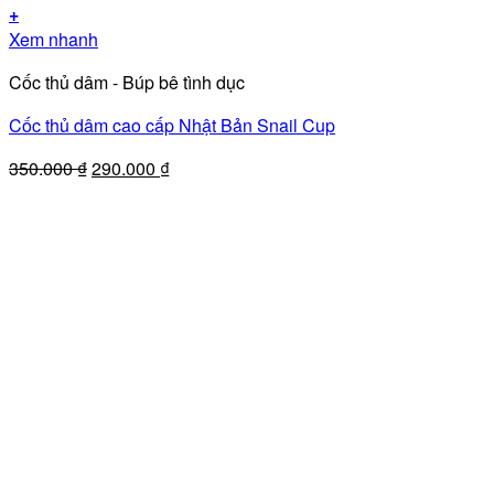
+
Xem nhanh
Cốc thủ dâm - Búp bê tình dục
Cốc thủ dâm cao cấp Nhật Bản Snail Cup
Giá
Giá
350.000
₫
290.000
₫
gốc
hiện
là:
tại
350.000 ₫.
là:
290.000 ₫.