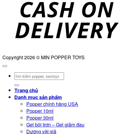
D
Copyright 2026 © MIN POPPER TOYS
Tìm
kiếm:
Trang chủ
Danh mục sản phẩm
Popper chính hãng USA
Popper 10ml
Popper 30ml
Gel bôi trơn – Gel giảm đau
Dương vật giả