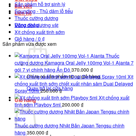
Sản phẩm hỗ trợ sinh lý
Bài viết
Sounding - Thủ dâm lỗ tiểu
Liên hệ
Thuốc cường dương
Đăng nhập
Vòng đeo dương vật
Xịt chống xuất tinh sớm
Giỏ hàng /
0
₫
Sản phẩm vừa được xem
Thuốc
cường dương Kamagra Oral Jelly 100mg Vol-1 Ajanta 7
gói 7 vị chính hãng Ấn Độ
370.000
₫
Chưa có sản phẩm trong giỏ hàng.
Xịt
chống xuất tinh sớm chiết xuất nhân sâm Duai Delayed
Quay trở lại cửa hàng
Spray 10ml
250.000
₫
Xịt chống xuất
Giỏ hàng
tinh sớm Playboy 5ml
200.000
₫
Thuốc cường dương Nhật Bản Japan Tengsu chính
hãng
350.000
₫