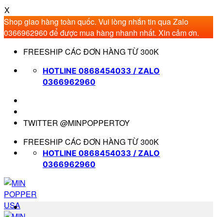
X
Shop giao hàng toàn quốc. Vui lòng nhắn tin qua Zalo
0366962960 để được mua hàng nhanh nhất. Xin cảm ơn.
Bỏ
FREESHIP CÁC ĐƠN HÀNG TỪ 300K
qua
nội
HOTLINE 0868454033 / ZALO
dung
0366962960
TWITTER @MINPOPPERTOY
FREESHIP CÁC ĐƠN HÀNG TỪ 300K
HOTLINE 0868454033 / ZALO
0366962960