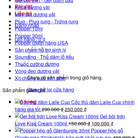
Gel bôi trơn - Gel giảm đau
Bài viết
Khóa dương vật
Liên hệ
Máy tập dương vật
Plug - Plug rung - Trứng rung
Đăng nhập
Popper 10ml
Popper 30ml
Giỏ hàng /
0
₫
Popper chính hãng USA
Sản phẩm hỗ trợ sinh lý
Sounding - Thủ dâm lỗ tiểu
Thuốc cường dương
Vòng đeo dương vật
Chưa có sản phẩm trong giỏ hàng.
Xịt chống xuất tinh sớm
Quay trở lại cửa hàng
Sản phẩm giảm giá
Giỏ hàng
Cốc thủ dâm Laile Cup chính
Giá
Giá
hãng giá tốt
290.000
₫
250.000
₫
gốc
hiện
Gel bôi trơn
là:
tại
Giá
Giá
Love Kiss Cream 100ml
150.000
₫
100.000
₫
290.000 ₫.
là:
gốc
hiện
Popper hộp gỗ
250.000 ₫.
là:
tại
Glenburgie 30ml phiên bản mới nhất cực êm
490.000
₫