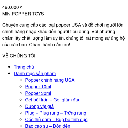
490.000
₫
MIN POPPER TOYS
Chuyên cung cấp các loại popper USA và đồ chơi người lớn
chính hãng nhập khẩu đến người tiêu dùng. Với phương
châm lấy chất lượng làm uy tín, chúng tôi rất mong sự ủng hộ
của các bạn. Chân thành cảm ơn!
VỀ CHÚNG TÔI
Trang chủ
Danh mục sản phẩm
Popper chính hãng USA
Popper 10ml
Popper 30ml
Gel bôi trơn – Gel giảm đau
Dương vật giả
Plug – Plug rung – Trứng rung
Cốc thủ dâm – Búp bê tình dục
Bao cao su – Đôn dên