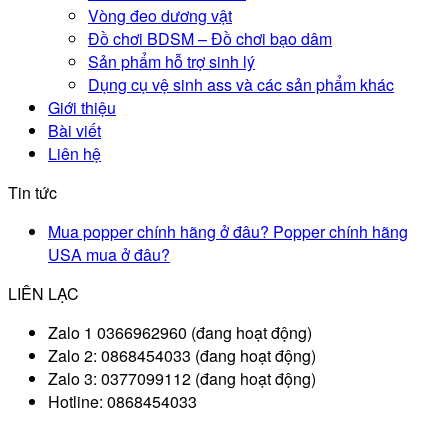
Vòng đeo dương vật
Đồ chơi BDSM – Đồ chơi bạo dâm
Sản phẩm hỗ trợ sinh lý
Dụng cụ vệ sinh ass và các sản phẩm khác
Giới thiệu
Bài viết
Liên hệ
Tin tức
Mua popper chính hãng ở đâu? Popper chính hãng
USA mua ở đâu?
LIÊN LẠC
Zalo 1 0366962960 (đang hoạt động)
Zalo 2: 0868454033 (đang hoạt động)
Zalo 3: 0377099112 (đang hoạt động)
Hotline: 0868454033