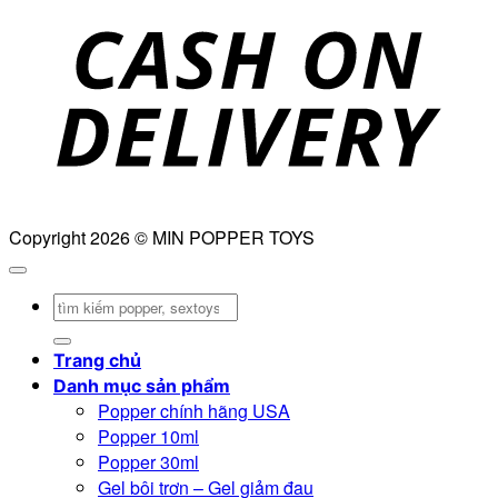
D
Copyright 2026 © MIN POPPER TOYS
Tìm
kiếm:
Trang chủ
Danh mục sản phẩm
Popper chính hãng USA
Popper 10ml
Popper 30ml
Gel bôi trơn – Gel giảm đau