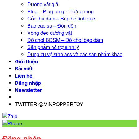
Dương vật giả
Plug – Plug rung – Trứng rung
Cốc thủ dâm – Búp bê tình dục
Bao cao su – Đôn dên
Vòng đeo dương vật
Đồ chơi BDSM – Đồ chơi bạo dâm
Sản phẩm hỗ trợ sinh lý
Dụng cụ vệ sinh ass và các sản phẩm khác
Giới thiệu
Bài viết
Liên hệ
Đăng nhập
Newsletter
TWITTER @MINPOPPERTOY
Đăng nhập