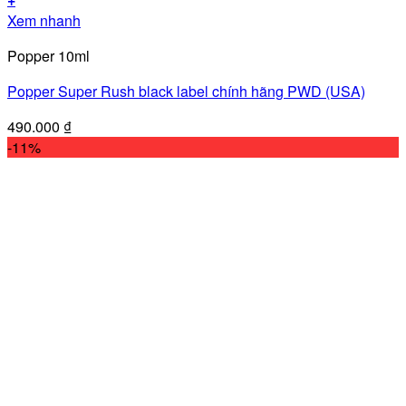
Xem nhanh
Popper 10ml
Popper Super Rush black label chính hãng PWD (USA)
490.000
₫
-11%