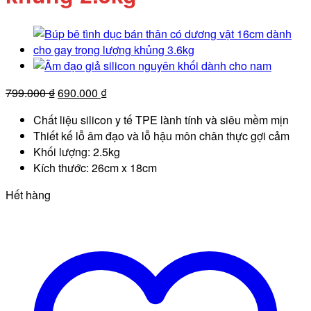
Giá
Giá
799.000
₫
690.000
₫
gốc
hiện
Chất liệu silicon y tế TPE lành tính và siêu mềm mịn
là:
tại
Thiết kế lỗ âm đạo và lỗ hậu môn chân thực gợi cảm
799.000 ₫.
là:
Khối lượng: 2.5kg
690.000 ₫.
Kích thước: 26cm x 18cm
Hết hàng