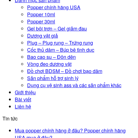
Danh mục sản phẩm
Popper chính hãng USA
Popper 10ml
Popper 30ml
Gel bôi trơn – Gel giảm đau
Dương vật giả
Plug – Plug rung – Trứng rung
Cốc thủ dâm – Búp bê tình dục
Bao cao su – Đôn dên
Vòng đeo dương vật
Đồ chơi BDSM – Đồ chơi bạo dâm
Sản phẩm hỗ trợ sinh lý
Dụng cụ vệ sinh ass và các sản phẩm khác
Giới thiệu
Bài viết
Liên hệ
Tin tức
Mua popper chính hãng ở đâu? Popper chính hãng
USA mua ở đâu?