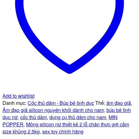
Add to wishlist
Danh mục:
Cốc thủ dâm - Búp bê tình dục
Thẻ:
âm đạo giả
,
Âm đạo giả silicon nguyên khối dành cho nam
,
búp bê tình
dục nữ
,
cốc thủ dâm
,
dụng cụ thủ dâm cho nam
,
MIN
POPPER
,
Mông silicon nữ thiết kế 2 lỗ chân thực gợi cảm
size khủng 2.5kg
,
sex toy chính hãng