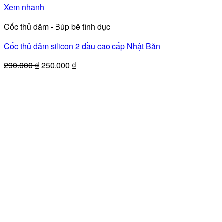
Xem nhanh
Cốc thủ dâm - Búp bê tình dục
Cốc thủ dâm silicon 2 đầu cao cấp Nhật Bản
Giá
Giá
290.000
₫
250.000
₫
gốc
hiện
là:
tại
290.000 ₫.
là:
250.000 ₫.