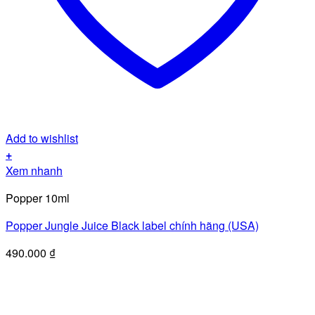
Add to wishlist
+
Xem nhanh
Popper 10ml
Popper Jungle Juice Black label chính hãng (USA)
490.000
₫