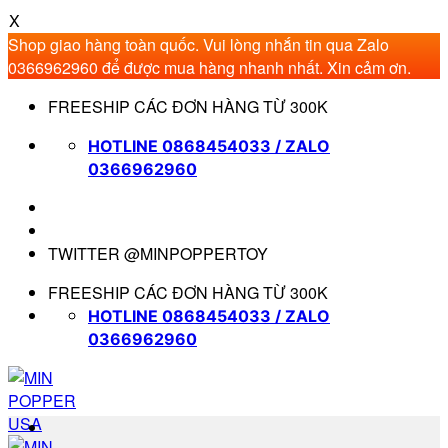
X
Shop giao hàng toàn quốc. Vui lòng nhắn tin qua Zalo
0366962960 để được mua hàng nhanh nhất. Xin cảm ơn.
Bỏ
FREESHIP CÁC ĐƠN HÀNG TỪ 300K
qua
nội
HOTLINE 0868454033 / ZALO
dung
0366962960
TWITTER @MINPOPPERTOY
FREESHIP CÁC ĐƠN HÀNG TỪ 300K
HOTLINE 0868454033 / ZALO
0366962960