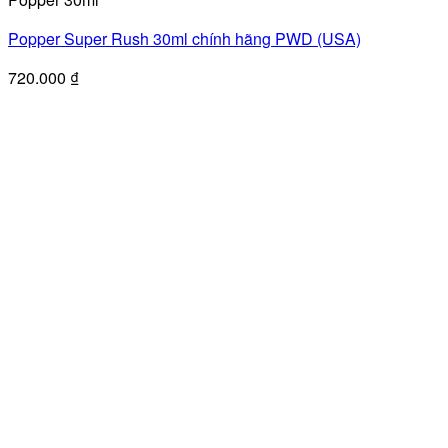
Popper Super Rush 30ml chính hãng PWD (USA)
720.000
₫