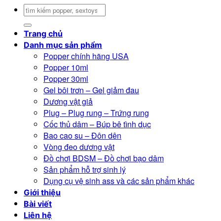
Tìm
kiếm:
Trang chủ
Danh mục sản phẩm
Popper chính hãng USA
Popper 10ml
Popper 30ml
Gel bôi trơn – Gel giảm đau
Dương vật giả
Plug – Plug rung – Trứng rung
Cốc thủ dâm – Búp bê tình dục
Bao cao su – Đôn dên
Vòng đeo dương vật
Đồ chơi BDSM – Đồ chơi bạo dâm
Sản phẩm hỗ trợ sinh lý
Dụng cụ vệ sinh ass và các sản phẩm khác
Giới thiệu
Bài viết
Liên hệ