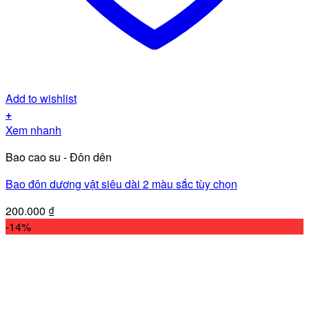
Add to wishlist
+
Sản
Xem nhanh
phẩm
Bao cao su - Đôn dên
này
có
Bao đôn dương vật siêu dài 2 màu sắc tùy chọn
nhiều
biến
200.000
₫
thể.
-14%
Các
tùy
chọn
có
thể