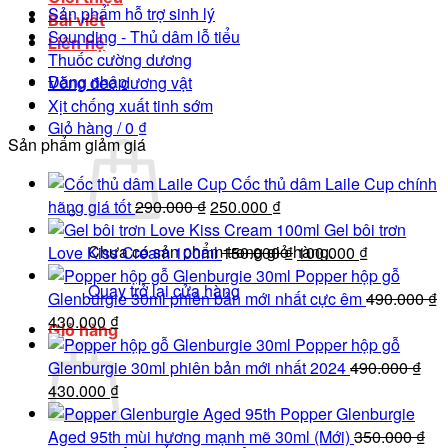
Sản phẩm hỗ trợ sinh lý
Bài viết
Sounding - Thủ dâm lỗ tiểu
Liên hệ
Thuốc cường dương
Đăng nhập
Vòng đeo dương vật
Xịt chống xuất tinh sớm
Giỏ hàng /
0
₫
Sản phẩm giảm giá
Cốc thủ dâm Laile Cup chính
Giá
Giá
hãng giá tốt
290.000
₫
250.000
₫
gốc
hiện
Gel bôi trơn
Chưa có sản phẩm trong giỏ hàng.
là:
tại
Giá
Giá
Love Kiss Cream 100ml
150.000
₫
100.000
₫
290.000 ₫.
là:
gốc
hiện
Popper hộp gỗ
Quay trở lại cửa hàng
250.000 ₫.
là:
tại
Glenburgie 30ml phiên bản mới nhất cực êm
490.000
₫
Giá
Giá
150.000 ₫.
là:
430.000
₫
Giỏ hàng
gốc
hiện
100.000 ₫.
Popper hộp gỗ
là:
tại
Glenburgie 30ml phiên bản mới nhất 2024
490.000
₫
490.000 ₫.
Giá
là:
Giá
430.000
₫
gốc
430.000 ₫.
hiện
Popper Glenburgie
là:
tại
Aged 95th mùi hương mạnh mẽ 30ml (Mới)
350.000
₫