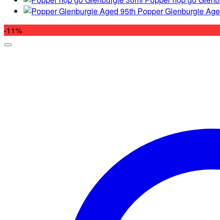
Popper Glenburgie Age
-11%