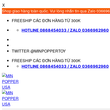
X
Shop giao hàng toàn quốc. Vui lòng nhắn tin qua Zalo 03669
Bỏ
FREESHIP CÁC ĐƠN HÀNG TỪ 300K
qua
nội
HOTLINE 0868454033 / ZALO 0366962960
dung
TWITTER @MINPOPPERTOY
FREESHIP CÁC ĐƠN HÀNG TỪ 300K
HOTLINE 0868454033 / ZALO 0366962960