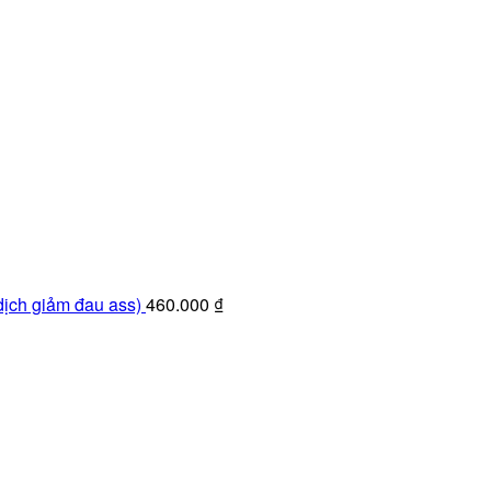
ịch giảm đau ass)
460.000
₫
n
 ₫.
.000 ₫.
n