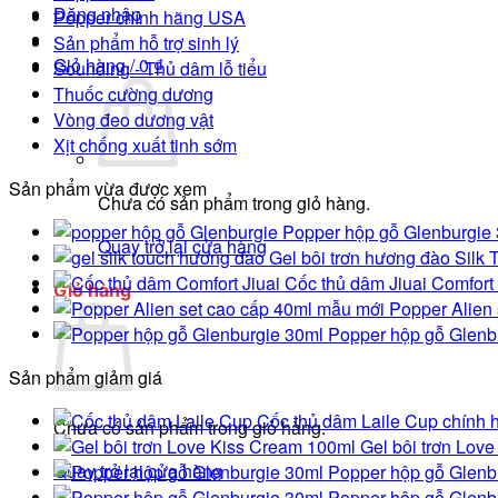
Đăng nhập
Popper chính hãng USA
Sản phẩm hỗ trợ sinh lý
Giỏ hàng /
0
₫
Sounding - Thủ dâm lỗ tiểu
Thuốc cường dương
Vòng đeo dương vật
Xịt chống xuất tinh sớm
Sản phẩm vừa được xem
Chưa có sản phẩm trong giỏ hàng.
Popper hộp gỗ Glenburgie 
Quay trở lại cửa hàng
Gel bôi trơn hương đào Silk
Cốc thủ dâm Jiuai Comfort
Giỏ hàng
Popper Alien
Popper hộp gỗ Glenb
Sản phẩm giảm giá
Cốc thủ dâm Laile Cup chính h
Chưa có sản phẩm trong giỏ hàng.
Gel bôi trơn Lov
Quay trở lại cửa hàng
Popper hộp gỗ Glenb
Popper hộp gỗ Glenb