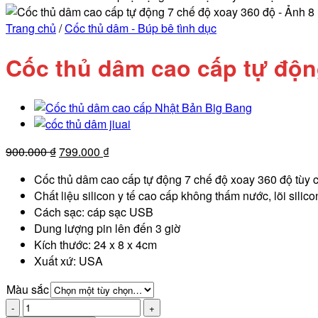
Trang chủ
/
Cốc thủ dâm - Búp bê tình dục
Cốc thủ dâm cao cấp tự độn
Giá
Giá
900.000
₫
799.000
₫
gốc
hiện
Cốc thủ dâm cao cấp tự động 7 chế độ xoay 360 độ tùy c
là:
tại
Chất liệu silicon y tế cao cấp không thấm nước, lõi silico
900.000 ₫.
là:
Cách sạc: cáp sạc USB
799.000 ₫.
Dung lượng pin lên đến 3 giờ
Kích thước: 24 x 8 x 4cm
Xuất xứ: USA
Màu sắc
Cốc