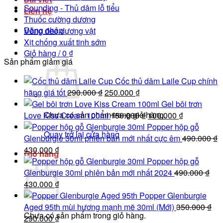
Sounding - Thủ dâm lỗ tiểu
Liên hệ
Thuốc cường dương
Đăng nhập
Vòng đeo dương vật
Xịt chống xuất tinh sớm
Giỏ hàng /
0
₫
Sản phẩm giảm giá
Cốc thủ dâm Laile Cup chính
Giá
Giá
hãng giá tốt
290.000
₫
250.000
₫
gốc
hiện
Gel bôi trơn
Chưa có sản phẩm trong giỏ hàng.
là:
tại
Giá
Giá
Love Kiss Cream 100ml
150.000
₫
100.000
₫
290.000 ₫.
là:
gốc
hiện
Popper hộp gỗ
Quay trở lại cửa hàng
250.000 ₫.
là:
tại
Glenburgie 30ml phiên bản mới nhất cực êm
490.000
₫
Giá
Giá
150.000 ₫.
là:
430.000
₫
Giỏ hàng
gốc
hiện
100.000 ₫.
Popper hộp gỗ
là:
tại
Glenburgie 30ml phiên bản mới nhất 2024
490.000
₫
490.000 ₫.
Giá
là:
Giá
430.000
₫
gốc
430.000 ₫.
hiện
Popper Glenburgie
là:
tại
Aged 95th mùi hương mạnh mẽ 30ml (Mới)
350.000
₫
Chưa có sản phẩm trong giỏ hàng.
490.000 ₫.
Giá
là:
Giá
290.000
₫