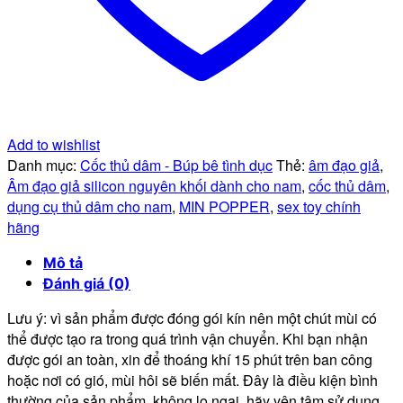
Add to wishlist
Danh mục:
Cốc thủ dâm - Búp bê tình dục
Thẻ:
âm đạo giả
,
Âm đạo giả silicon nguyên khối dành cho nam
,
cốc thủ dâm
,
dụng cụ thủ dâm cho nam
,
MIN POPPER
,
sex toy chính
hãng
Mô tả
Đánh giá (0)
Lưu ý: vì sản phẩm được đóng gói kín nên một chút mùi có
thể được tạo ra trong quá trình vận chuyển. Khi bạn nhận
được gói an toàn, xin để thoáng khí 15 phút trên ban công
hoặc nơi có gió, mùi hôi sẽ biến mất. Đây là điều kiện bình
thường của sản phẩm, không lo ngại, hãy yên tâm sử dụng