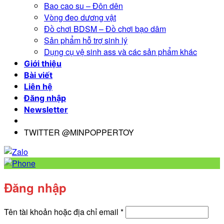
Bao cao su – Đôn dên
Vòng đeo dương vật
Đồ chơi BDSM – Đồ chơi bạo dâm
Sản phẩm hỗ trợ sinh lý
Dụng cụ vệ sinh ass và các sản phẩm khác
Giới thiệu
Bài viết
Liên hệ
Đăng nhập
Newsletter
TWITTER @MINPOPPERTOY
Đăng nhập
Bắt
Tên tài khoản hoặc địa chỉ email
*
buộc