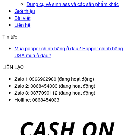
Dụng cụ vệ sinh ass và các sản phẩm khác
Giới thiệu
Bài viết
Liên hệ
Tin tức
Mua popper chính hãng ở đâu? Popper chính hãng
USA mua ở đâu?
LIÊN LẠC
Zalo 1 0366962960 (đang hoạt động)
Zalo 2: 0868454033 (đang hoạt động)
Zalo 3: 0377099112 (đang hoạt động)
Hotline: 0868454033
D