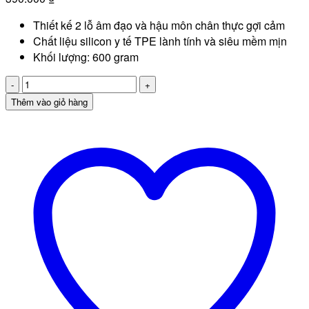
Thiết kế 2 lỗ âm đạo và hậu môn chân thực gợi cảm
Chất liệu silicon y tế TPE lành tính và siêu mềm mịn
Khối lượng: 600 gram
Âm
đạo
Thêm vào giỏ hàng
giả
silicon
nguyên
khối
dành
cho
nam
số
lượng