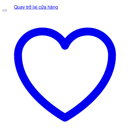
gốc
430.000 ₫.
hiện
Quay trở lại cửa hàng
là:
tại
350.000 ₫.
là:
290.000 ₫.