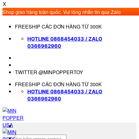
X
Shop giao hàng toàn quốc. Vui lòng nhắn tin qua Zalo
0366962960 để được mua hàng nhanh nhất. Xin cảm ơn.
Bỏ
FREESHIP CÁC ĐƠN HÀNG TỪ 300K
qua
nội
HOTLINE 0868454033 / ZALO
dung
0366962960
TWITTER @MINPOPPERTOY
FREESHIP CÁC ĐƠN HÀNG TỪ 300K
HOTLINE 0868454033 / ZALO
0366962960
Tìm