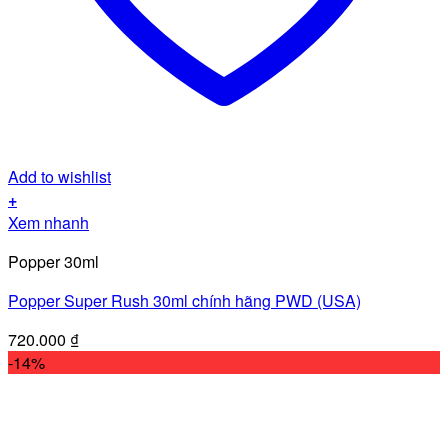
Add to wishlist
+
Xem nhanh
Popper 30ml
Popper Super Rush 30ml chính hãng PWD (USA)
720.000
₫
-14%