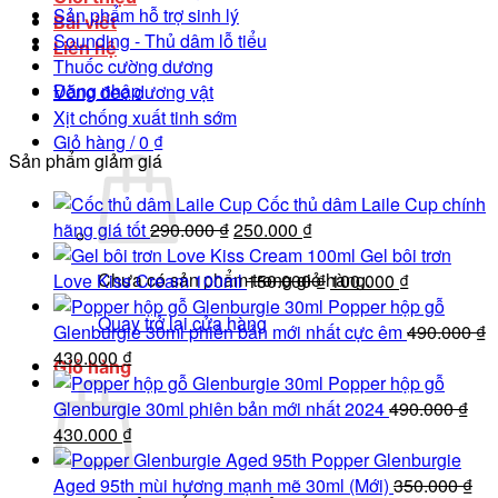
Sản phẩm hỗ trợ sinh lý
Bài viết
Sounding - Thủ dâm lỗ tiểu
Liên hệ
Thuốc cường dương
Đăng nhập
Vòng đeo dương vật
Xịt chống xuất tinh sớm
Giỏ hàng /
0
₫
Sản phẩm giảm giá
Cốc thủ dâm Laile Cup chính
Giá
Giá
hãng giá tốt
290.000
₫
250.000
₫
gốc
hiện
Gel bôi trơn
Chưa có sản phẩm trong giỏ hàng.
là:
tại
Giá
Giá
Love Kiss Cream 100ml
150.000
₫
100.000
₫
290.000 ₫.
là:
gốc
hiện
Popper hộp gỗ
Quay trở lại cửa hàng
250.000 ₫.
là:
tại
Glenburgie 30ml phiên bản mới nhất cực êm
490.000
₫
Giá
Giá
150.000 ₫.
là:
430.000
₫
Giỏ hàng
gốc
hiện
100.000 ₫.
Popper hộp gỗ
là:
tại
Glenburgie 30ml phiên bản mới nhất 2024
490.000
₫
490.000 ₫.
Giá
là:
Giá
430.000
₫
gốc
430.000 ₫.
hiện
Popper Glenburgie
là:
tại
Aged 95th mùi hương mạnh mẽ 30ml (Mới)
350.000
₫