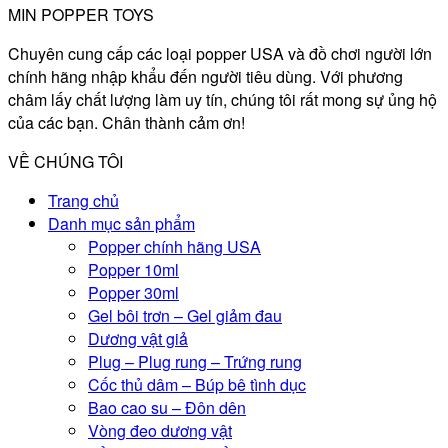
MIN POPPER TOYS
Chuyên cung cấp các loại popper USA và đồ chơi người lớn
chính hãng nhập khẩu đến người tiêu dùng. Với phương
châm lấy chất lượng làm uy tín, chúng tôi rất mong sự ủng hộ
của các bạn. Chân thành cảm ơn!
VỀ CHÚNG TÔI
Trang chủ
Danh mục sản phẩm
Popper chính hãng USA
Popper 10ml
Popper 30ml
Gel bôi trơn – Gel giảm đau
Dương vật giả
Plug – Plug rung – Trứng rung
Cốc thủ dâm – Búp bê tình dục
Bao cao su – Đôn dên
Vòng đeo dương vật