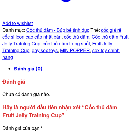
Add to wishlist
Danh mục:
Cốc thủ dâm - Búp bê tình dục
Thẻ:
cốc giá rẻ
,
cốc silicon cao cấp nhật bản
,
cốc thủ dâm
,
Cốc thủ dâm Fruit
Jelly Training Cup
,
cốc thủ dâm trong suốt
,
Fruit Jelly
Training Cup
,
gay sex toys
,
MIN POPPER
,
sex toy chính
hãng
Đánh giá (0)
Đánh giá
Chưa có đánh giá nào.
Hãy là người đầu tiên nhận xét “Cốc thủ dâm
Fruit Jelly Training Cup”
Đánh giá của bạn
*