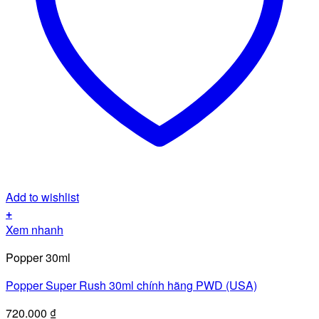
Add to wishlist
+
Xem nhanh
Popper 30ml
Popper Super Rush 30ml chính hãng PWD (USA)
720.000
₫