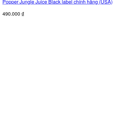
Popper Jungle Juice Black label chính hãng (USA)
490.000
₫