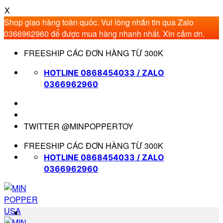
X
Shop giao hàng toàn quốc. Vui lòng nhắn tin qua Zalo
0366962960 để được mua hàng nhanh nhất. Xin cảm ơn.
Bỏ
FREESHIP CÁC ĐƠN HÀNG TỪ 300K
qua
nội
HOTLINE 0868454033 / ZALO
dung
0366962960
TWITTER @MINPOPPERTOY
FREESHIP CÁC ĐƠN HÀNG TỪ 300K
HOTLINE 0868454033 / ZALO
0366962960