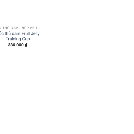
CỐC THỦ DÂM - BÚP BÊ TÌNH DỤC
c thủ dâm Fruit Jelly
Training Cup
330.000
₫