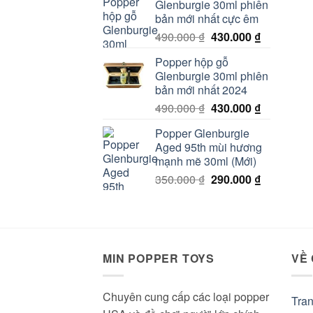
Glenburgie 30ml phiên
150.000 ₫.
là:
bản mới nhất cực êm
100.000 ₫.
Giá
Giá
490.000
₫
430.000
₫
gốc
hiện
Popper hộp gỗ
là:
tại
Glenburgie 30ml phiên
490.000 ₫.
là:
bản mới nhất 2024
430.000 ₫.
Giá
Giá
490.000
₫
430.000
₫
gốc
hiện
Popper Glenburgie
là:
tại
Aged 95th mùi hương
490.000 ₫.
là:
mạnh mẽ 30ml (Mới)
430.000 ₫.
Giá
Giá
350.000
₫
290.000
₫
gốc
hiện
là:
tại
350.000 ₫.
là:
290.000 ₫.
MIN POPPER TOYS
VỀ
Chuyên cung cấp các loại popper
Tra