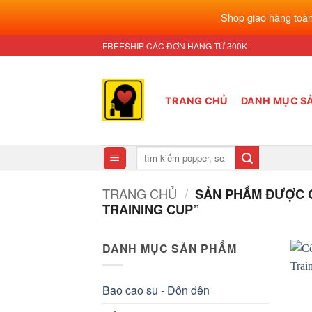
Shop giao hàng toàn
Bỏ
FREESHIP CÁC ĐƠN HÀNG TỪ 300K
qua
nội
dung
TRANG CHỦ
DANH MỤC S
Tìm
kiếm:
TRANG CHỦ
/
SẢN PHẨM ĐƯỢC G
TRAINING CUP”
DANH MỤC SẢN PHẨM
Bao cao su - Đôn dên