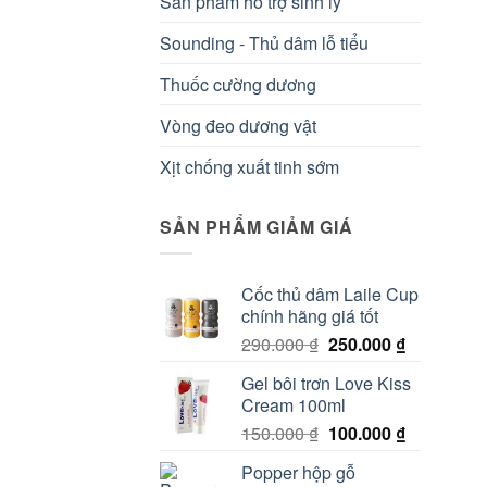
Sản phẩm hỗ trợ sinh lý
Sounding - Thủ dâm lỗ tiểu
Thuốc cường dương
Vòng đeo dương vật
Xịt chống xuất tinh sớm
SẢN PHẨM GIẢM GIÁ
Cốc thủ dâm Laile Cup
chính hãng giá tốt
Giá
Giá
290.000
₫
250.000
₫
gốc
hiện
Gel bôi trơn Love Kiss
là:
tại
Cream 100ml
290.000 ₫.
là:
Giá
Giá
150.000
₫
100.000
₫
250.000 ₫.
gốc
hiện
Popper hộp gỗ
là:
tại