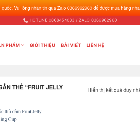
 quốc. Vui lòng nhắn tin qua Zalo 0366962960 để được mua hàng nha
HOTLINE 0868454033 / ZALO 0366962960
ẢN PHẨM
GIỚI THIỆU
BÀI VIẾT
LIÊN HỆ
ẮN THẺ “FRUIT JELLY
Hiển thị kết quả duy nh
Add to
wishlist