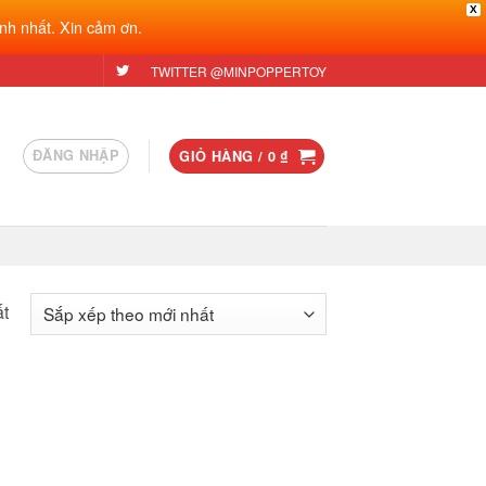
X
nh nhất. Xin cảm ơn.
TWITTER @MINPOPPERTOY
ĐĂNG NHẬP
GIỎ HÀNG /
0
₫
ất