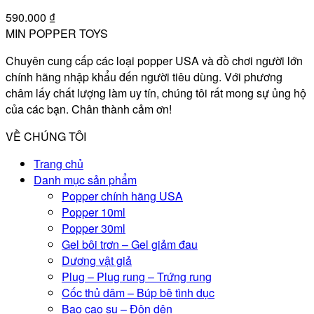
590.000
₫
MIN POPPER TOYS
Chuyên cung cấp các loại popper USA và đồ chơi người lớn
chính hãng nhập khẩu đến người tiêu dùng. Với phương
châm lấy chất lượng làm uy tín, chúng tôi rất mong sự ủng hộ
của các bạn. Chân thành cảm ơn!
VỀ CHÚNG TÔI
Trang chủ
Danh mục sản phẩm
Popper chính hãng USA
Popper 10ml
Popper 30ml
Gel bôi trơn – Gel giảm đau
Dương vật giả
Plug – Plug rung – Trứng rung
Cốc thủ dâm – Búp bê tình dục
Bao cao su – Đôn dên