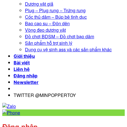
Dương vật giả
Plug – Plug rung – Trứng rung
Cốc thủ dâm – Búp bê tình dục
Bao cao su – Đôn dên
Vòng đeo dương vật
Đồ chơi BDSM – Đồ chơi bạo dâm
Sản phẩm hỗ trợ sinh lý
Dụng cụ vệ sinh ass và các sản phẩm khác
Giới thiệu
Bài viết
Liên hệ
Đăng nhập
Newsletter
TWITTER @MINPOPPERTOY
Đăng nhập