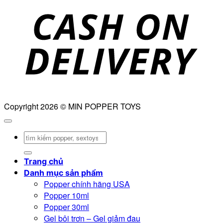
D
Copyright 2026 © MIN POPPER TOYS
Tìm
kiếm:
Trang chủ
Danh mục sản phẩm
Popper chính hãng USA
Popper 10ml
Popper 30ml
Gel bôi trơn – Gel giảm đau