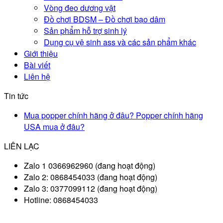
Vòng đeo dương vật
Đồ chơi BDSM – Đồ chơi bạo dâm
Sản phẩm hỗ trợ sinh lý
Dụng cụ vệ sinh ass và các sản phẩm khác
Giới thiệu
Bài viết
Liên hệ
Tin tức
Mua popper chính hãng ở đâu? Popper chính hãng
USA mua ở đâu?
LIÊN LẠC
Zalo 1 0366962960 (đang hoạt động)
Zalo 2: 0868454033 (đang hoạt động)
Zalo 3: 0377099112 (đang hoạt động)
Hotline: 0868454033