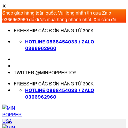
X
Shop giao hàng toàn quốc. Vui lòng nhắn tin qua Zalo
0366962960 để được mua hàng nhanh nhất. Xin cảm ơn.
Bỏ
FREESHIP CÁC ĐƠN HÀNG TỪ 300K
qua
nội
HOTLINE 0868454033 / ZALO
dung
0366962960
TWITTER @MINPOPPERTOY
FREESHIP CÁC ĐƠN HÀNG TỪ 300K
HOTLINE 0868454033 / ZALO
0366962960