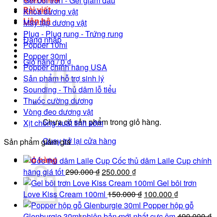
Gel bôi trơn - Gel giảm đau
Bài viết
Khóa dương vật
Liên hệ
Máy tập dương vật
Plug - Plug rung - Trứng rung
Đăng nhập
Popper 10ml
Popper 30ml
Giỏ hàng /
0
₫
Popper chính hãng USA
Sản phẩm hỗ trợ sinh lý
Sounding - Thủ dâm lỗ tiểu
Thuốc cường dương
Vòng đeo dương vật
Chưa có sản phẩm trong giỏ hàng.
Xịt chống xuất tinh sớm
Quay trở lại cửa hàng
Sản phẩm giảm giá
Giỏ hàng
Cốc thủ dâm Laile Cup chính
Giá
Giá
hãng giá tốt
290.000
₫
250.000
₫
gốc
hiện
Gel bôi trơn
là:
tại
Giá
Giá
Love Kiss Cream 100ml
150.000
₫
100.000
₫
290.000 ₫.
là:
gốc
hiện
Popper hộp gỗ
250.000 ₫.
là:
tại
Glenburgie 30ml phiên bản mới nhất cực êm
490.000
₫