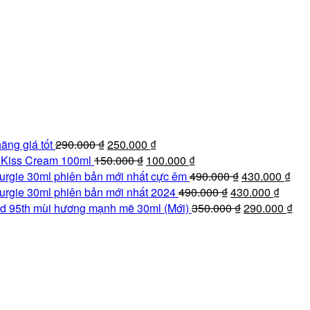
Giá
Giá
ãng giá tốt
290.000
₫
250.000
₫
gốc
Giá
hiện
Giá
e Kiss Cream 100ml
150.000
₫
100.000
₫
là:
gốc
tại
hiện
Giá
Giá
urgie 30ml phiên bản mới nhất cực êm
490.000
₫
430.000
₫
290.000 ₫.
là:
là:
tại
Giá
gốc
Giá
hiệ
urgie 30ml phiên bản mới nhất 2024
490.000
₫
430.000
₫
150.000 ₫.
250.000 ₫.
là:
gốc
là:
Giá
hiện
tại
Giá
d 95th mùi hương mạnh mẽ 30ml (Mới)
350.000
₫
290.000
₫
100.000 ₫.
là:
490.000 ₫.
gốc
tại
là:
hiệ
490.000 ₫.
là:
là:
430
tại
350.000 ₫.
430.00
là:
290