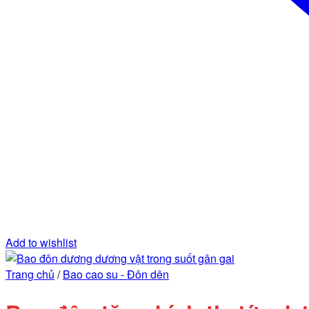
Add to wishlist
Trang chủ
/
Bao cao su - Đôn dên