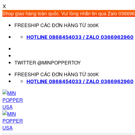
X
Shop giao hàng toàn quốc. Vui lòng nhắn tin qua Zalo 03669
Bỏ
FREESHIP CÁC ĐƠN HÀNG TỪ 300K
qua
nội
HOTLINE 0868454033 / ZALO 0366962960
dung
TWITTER @MINPOPPERTOY
FREESHIP CÁC ĐƠN HÀNG TỪ 300K
HOTLINE 0868454033 / ZALO 0366962960