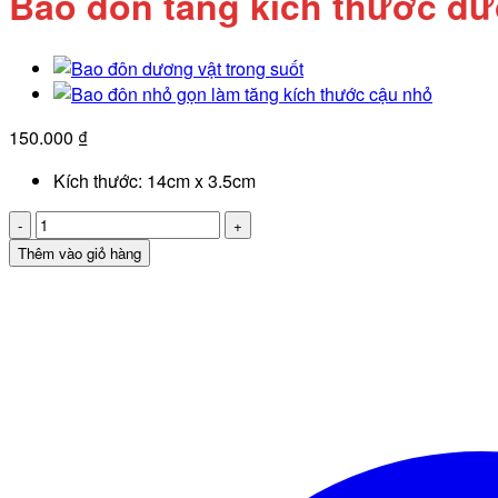
Bao đôn tăng kích thước dư
150.000
₫
Kích thước: 14cm x 3.5cm
Bao
đôn
Thêm vào giỏ hàng
tăng
kích
thước
dương
dương
vật
trong
suốt
gân