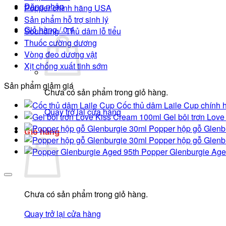
Đăng nhập
Popper chính hãng USA
Sản phẩm hỗ trợ sinh lý
Giỏ hàng /
0
₫
Sounding - Thủ dâm lỗ tiểu
Thuốc cường dương
Vòng đeo dương vật
Xịt chống xuất tinh sớm
Sản phẩm giảm giá
Chưa có sản phẩm trong giỏ hàng.
Cốc thủ dâm Laile Cup chính h
Quay trở lại cửa hàng
Gel bôi trơn Lov
Popper hộp gỗ Glenb
Giỏ hàng
Popper hộp gỗ Glenb
Popper Glenburgie Age
Chưa có sản phẩm trong giỏ hàng.
Quay trở lại cửa hàng