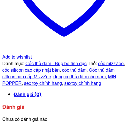
Add to wishlist
Danh mục:
Cốc thủ dâm - Búp bê tình dục
Thẻ:
cốc mizzZee
,
cốc silicon cao cấp nhật bản
,
cốc thủ dâm
,
Cốc thủ dâm
silicon cao cấp MizzZee
,
dụng cụ thủ dâm cho nam
,
MIN
POPPER
,
sex toy chính hãng
,
sextoy chính hãng
Đánh giá (0)
Đánh giá
Chưa có đánh giá nào.