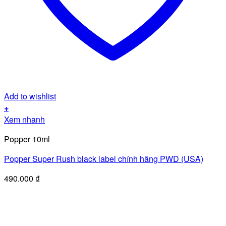
Add to wishlist
+
Xem nhanh
Popper 10ml
Popper Super Rush black label chính hãng PWD (USA)
490.000
₫