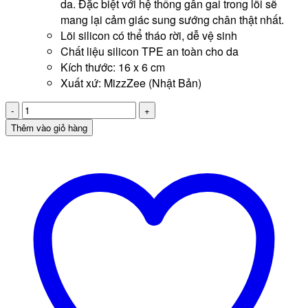
da. Đặc biệt với hệ thống gân gai trong lõi sẽ
mang lại cảm giác sung sướng chân thật nhất.
Lõi silicon có thể tháo rời, dễ vệ sinh
Chất liệu silicon TPE an toàn cho da
Kích thước: 16 x 6 cm
Xuất xứ: MizzZee (Nhật Bản)
Cốc
thủ
Thêm vào giỏ hàng
dâm
silicon
cao
cấp
MizzZee
số
lượng