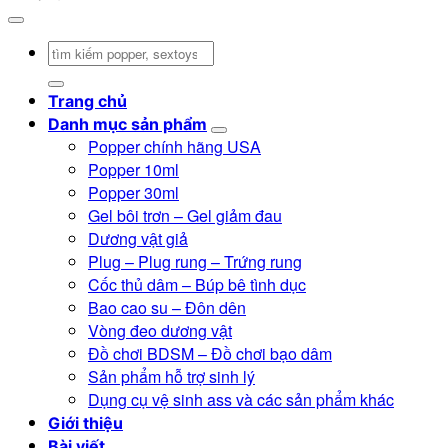
Tìm
kiếm:
Trang chủ
Danh mục sản phẩm
Popper chính hãng USA
Popper 10ml
Popper 30ml
Gel bôi trơn – Gel giảm đau
Dương vật giả
Plug – Plug rung – Trứng rung
Cốc thủ dâm – Búp bê tình dục
Bao cao su – Đôn dên
Vòng đeo dương vật
Đồ chơi BDSM – Đồ chơi bạo dâm
Sản phẩm hỗ trợ sinh lý
Dụng cụ vệ sinh ass và các sản phẩm khác
Giới thiệu
Bài viết