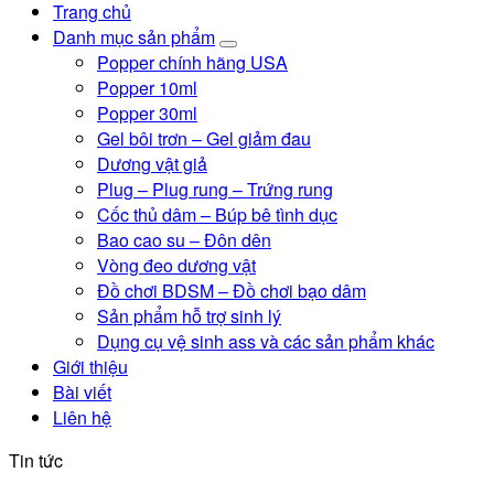
Trang chủ
Danh mục sản phẩm
Popper chính hãng USA
Popper 10ml
Popper 30ml
Gel bôi trơn – Gel giảm đau
Dương vật giả
Plug – Plug rung – Trứng rung
Cốc thủ dâm – Búp bê tình dục
Bao cao su – Đôn dên
Vòng đeo dương vật
Đồ chơi BDSM – Đồ chơi bạo dâm
Sản phẩm hỗ trợ sinh lý
Dụng cụ vệ sinh ass và các sản phẩm khác
Giới thiệu
Bài viết
Liên hệ
Tin tức