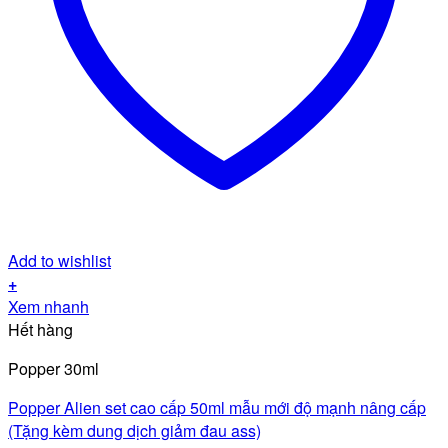
Add to wishlist
+
Xem nhanh
Hết hàng
Popper 30ml
Popper Alien set cao cấp 50ml mẫu mới độ mạnh nâng cấp
(Tặng kèm dung dịch giảm đau ass)