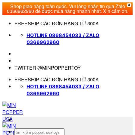
Shop giao hàng toàn quốc. Vui lòng nhắn tin qua Zalo
X
0366962960 để được mua hàng nhanh nhất. Xin cảm ơn.
Bỏ
FREESHIP CÁC ĐƠN HÀNG TỪ 300K
qua
nội
HOTLINE 0868454033 / ZALO
dung
0366962960
TWITTER @MINPOPPERTOY
FREESHIP CÁC ĐƠN HÀNG TỪ 300K
HOTLINE 0868454033 / ZALO
0366962960
Tìm