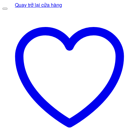
gốc
430.000 ₫.
hiện
Quay trở lại cửa hàng
là:
tại
350.000 ₫.
là:
290.000 ₫.