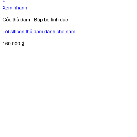
+
Sản
Xem nhanh
phẩm
Cốc thủ dâm - Búp bê tình dục
này
có
Lõi silicon thủ dâm dành cho nam
nhiều
biến
160.000
₫
thể.
Các
tùy
chọn
có
thể
được
chọn
trên
trang
sản
phẩm