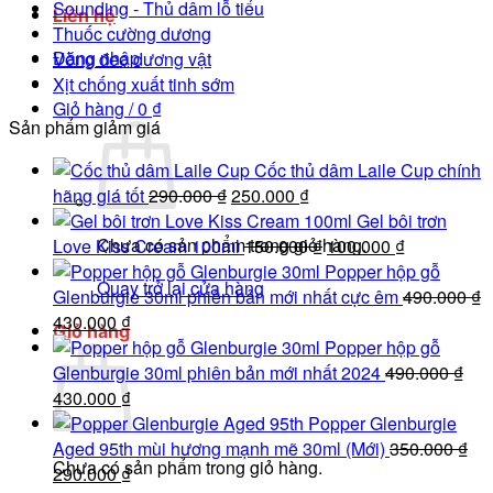
Sounding - Thủ dâm lỗ tiểu
Liên hệ
Thuốc cường dương
Đăng nhập
Vòng đeo dương vật
Xịt chống xuất tinh sớm
Giỏ hàng /
0
₫
Sản phẩm giảm giá
Cốc thủ dâm Laile Cup chính
Giá
Giá
hãng giá tốt
290.000
₫
250.000
₫
gốc
hiện
Gel bôi trơn
Chưa có sản phẩm trong giỏ hàng.
là:
tại
Giá
Giá
Love Kiss Cream 100ml
150.000
₫
100.000
₫
290.000 ₫.
là:
gốc
hiện
Popper hộp gỗ
Quay trở lại cửa hàng
250.000 ₫.
là:
tại
Glenburgie 30ml phiên bản mới nhất cực êm
490.000
₫
Giá
Giá
150.000 ₫.
là:
430.000
₫
Giỏ hàng
gốc
hiện
100.000 ₫.
Popper hộp gỗ
là:
tại
Glenburgie 30ml phiên bản mới nhất 2024
490.000
₫
490.000 ₫.
Giá
là:
Giá
430.000
₫
gốc
430.000 ₫.
hiện
Popper Glenburgie
là:
tại
Aged 95th mùi hương mạnh mẽ 30ml (Mới)
350.000
₫
Chưa có sản phẩm trong giỏ hàng.
490.000 ₫.
Giá
là:
Giá
290.000
₫