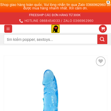
X
Shop giao hàng toàn quốc. Vui lòng nhắn tin qua Zalo 0366962960 để
được mua hàng nhanh nhất. Xin cảm ơn.
Bỏ
FREESHIP CÁC ĐƠN HÀNG TỪ 300K
qua
HOTLINE 0868454033 / ZALO 0366962960
nội
dung
Tìm
kiếm:
Add to
wishlist