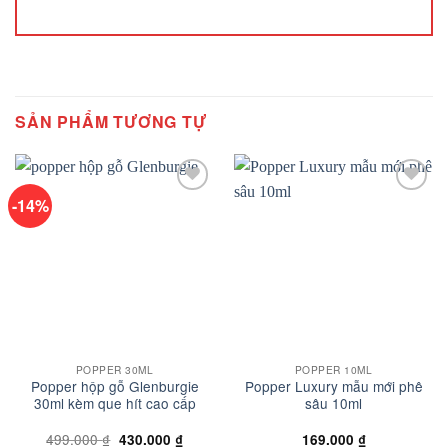
SẢN PHẨM TƯƠNG TỰ
-14%
Add to
Add to
wishlist
wishlist
POPPER 30ML
POPPER 10ML
Popper hộp gỗ Glenburgie
Popper Luxury mẫu mới phê
30ml kèm que hít cao cấp
sâu 10ml
Giá
Giá
499.000
₫
430.000
₫
169.000
₫