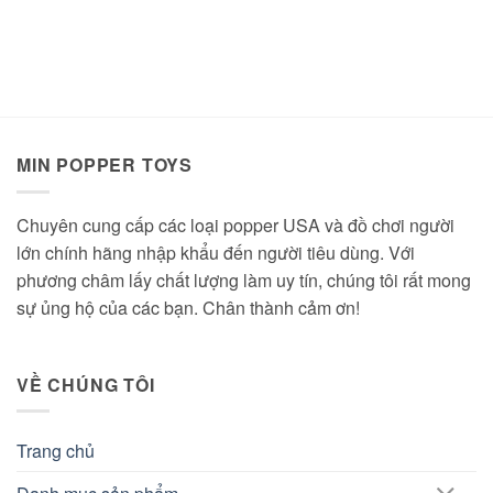
gốc
hiện
là:
tại
499.000 ₫.
là:
430.000 ₫.
MIN POPPER TOYS
Chuyên cung cấp các loại popper USA và đồ chơi người
lớn chính hãng nhập khẩu đến người tiêu dùng. Với
phương châm lấy chất lượng làm uy tín, chúng tôi rất mong
sự ủng hộ của các bạn. Chân thành cảm ơn!
VỀ CHÚNG TÔI
Trang chủ