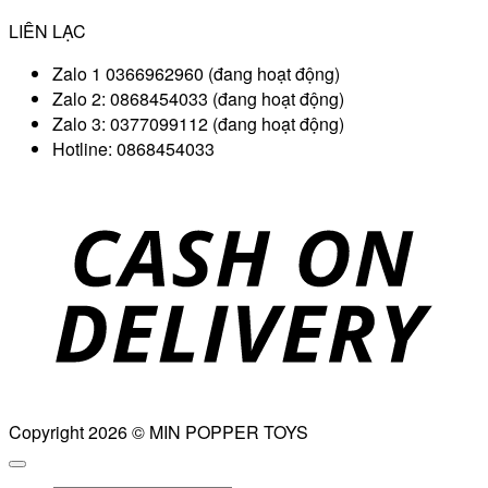
LIÊN LẠC
Zalo 1 0366962960 (đang hoạt động)
Zalo 2: 0868454033 (đang hoạt động)
Zalo 3: 0377099112 (đang hoạt động)
Hotline: 0868454033
D
Copyright 2026 © MIN POPPER TOYS