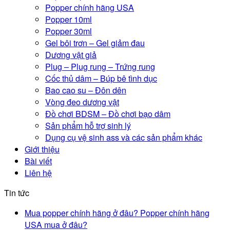
Popper chính hãng USA
Popper 10ml
Popper 30ml
Gel bôi trơn – Gel giảm đau
Dương vật giả
Plug – Plug rung – Trứng rung
Cốc thủ dâm – Búp bê tình dục
Bao cao su – Đôn dên
Vòng đeo dương vật
Đồ chơi BDSM – Đồ chơi bạo dâm
Sản phẩm hỗ trợ sinh lý
Dụng cụ vệ sinh ass và các sản phẩm khác
Giới thiệu
Bài viết
Liên hệ
Tin tức
Mua popper chính hãng ở đâu? Popper chính hãng
USA mua ở đâu?