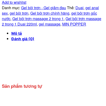
Add to wishlist
Danh mục:
Gel bôi trơn - Gel giảm đau
Thẻ:
Duai
,
gel anal
sex
,
gel bôi trơn
,
Gel bôi trơn chính hãng
,
gel bôi trơn gốc
nước
,
Gel bôi trơn massage 2 trong 1
,
Gel bôi trơn massage
2 trong 1 Duai 220ml
,
gel massage
,
MIN POPPER
Mô tả
Đánh giá (0)
Sản phẩm tương tự