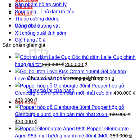
Sản phẩm hỗ trợ sinh lý
Bài viết
Sounding - Thủ dâm lỗ tiểu
Liên hệ
Thuốc cường dương
Đăng nhập
Vòng đeo dương vật
Xịt chống xuất tinh sớm
Giỏ hàng /
0
₫
Sản phẩm giảm giá
Cốc thủ dâm Laile Cup chính
Giá
Giá
hãng giá tốt
290.000
₫
250.000
₫
gốc
hiện
Gel bôi trơn
Chưa có sản phẩm trong giỏ hàng.
là:
tại
Giá
Giá
Love Kiss Cream 100ml
150.000
₫
100.000
₫
290.000 ₫.
là:
gốc
hiện
Popper hộp gỗ
Quay trở lại cửa hàng
250.000 ₫.
là:
tại
Glenburgie 30ml phiên bản mới nhất cực êm
490.000
₫
Giá
Giá
150.000 ₫.
là:
430.000
₫
Giỏ hàng
gốc
hiện
100.000 ₫.
Popper hộp gỗ
là:
tại
Glenburgie 30ml phiên bản mới nhất 2024
490.000
₫
490.000 ₫.
Giá
là:
Giá
430.000
₫
gốc
430.000 ₫.
hiện
Popper Glenburgie
là:
tại
Aged 95th mùi hương mạnh mẽ 30ml (Mới)
350.000
₫