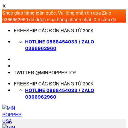
X
Shop giao hàng toàn quốc. Vui lòng nhắn tin qua Zalo
0366962960 để được mua hàng nhanh nhất. Xin cảm ơn.
Bỏ
FREESHIP CÁC ĐƠN HÀNG TỪ 300K
qua
nội
HOTLINE 0868454033 / ZALO
dung
0366962960
TWITTER @MINPOPPERTOY
FREESHIP CÁC ĐƠN HÀNG TỪ 300K
HOTLINE 0868454033 / ZALO
0366962960