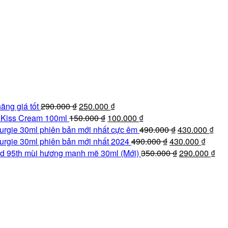
Giá
Giá
ãng giá tốt
290.000
₫
250.000
₫
gốc
Giá
hiện
Giá
e Kiss Cream 100ml
150.000
₫
100.000
₫
là:
gốc
tại
hiện
Giá
Giá
urgie 30ml phiên bản mới nhất cực êm
490.000
₫
430.000
₫
290.000 ₫.
là:
là:
tại
Giá
gốc
Giá
hiệ
urgie 30ml phiên bản mới nhất 2024
490.000
₫
430.000
₫
150.000 ₫.
250.000 ₫.
là:
gốc
là:
Giá
hiện
tại
Giá
d 95th mùi hương mạnh mẽ 30ml (Mới)
350.000
₫
290.000
₫
100.000 ₫.
là:
490.000 ₫.
gốc
tại
là:
hiệ
490.000 ₫.
là:
là:
430
tại
350.000 ₫.
430.00
là:
290