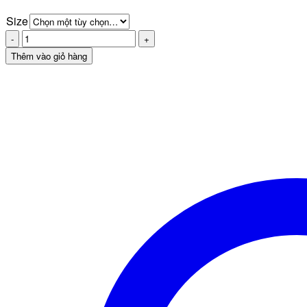
Size
Gel
tinh
Thêm vào giỏ hàng
trùng
Xun
Z
Lan
số
lượng