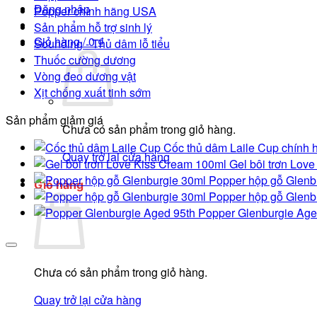
Đăng nhập
Popper chính hãng USA
Sản phẩm hỗ trợ sinh lý
Giỏ hàng /
0
₫
Sounding - Thủ dâm lỗ tiểu
Thuốc cường dương
Vòng đeo dương vật
Xịt chống xuất tinh sớm
Sản phẩm giảm giá
Chưa có sản phẩm trong giỏ hàng.
Cốc thủ dâm Laile Cup chính h
Quay trở lại cửa hàng
Gel bôi trơn Lov
Popper hộp gỗ Glenb
Giỏ hàng
Popper hộp gỗ Glenb
Popper Glenburgie Age
Chưa có sản phẩm trong giỏ hàng.
Quay trở lại cửa hàng