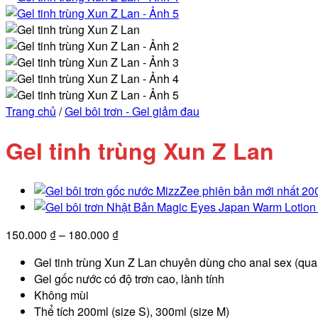
Trang chủ
/
Gel bôi trơn - Gel giảm đau
Gel tinh trùng Xun Z Lan
Khoảng
150.000
₫
–
180.000
₫
giá:
Gel tinh trùng Xun Z Lan chuyên dùng cho anal sex (qua
từ
Gel gốc nước có độ trơn cao, lành tính
150.000 ₫
Không mùi
đến
Thể tích 200ml (size S), 300ml (size M)
180.000 ₫