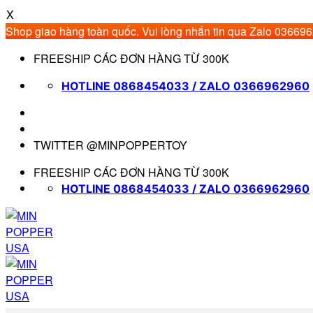
X
Shop giao hàng toàn quốc. Vui lòng nhắn tin qua Zalo 03669
Bỏ
FREESHIP CÁC ĐƠN HÀNG TỪ 300K
qua
nội
HOTLINE 0868454033 / ZALO 0366962960
dung
TWITTER @MINPOPPERTOY
FREESHIP CÁC ĐƠN HÀNG TỪ 300K
HOTLINE 0868454033 / ZALO 0366962960