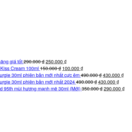
Giá
Giá
ãng giá tốt
290.000
₫
250.000
₫
gốc
Giá
hiện
Giá
e Kiss Cream 100ml
150.000
₫
100.000
₫
là:
gốc
tại
hiện
Giá
Giá
urgie 30ml phiên bản mới nhất cực êm
490.000
₫
430.000
₫
290.000 ₫.
là:
là:
tại
Giá
gốc
Giá
hiệ
urgie 30ml phiên bản mới nhất 2024
490.000
₫
430.000
₫
150.000 ₫.
250.000 ₫.
là:
gốc
là:
Giá
hiện
tại
Giá
d 95th mùi hương mạnh mẽ 30ml (Mới)
350.000
₫
290.000
₫
100.000 ₫.
là:
490.000 ₫.
gốc
tại
là:
hiệ
490.000 ₫.
là:
là:
430
tại
350.000 ₫.
430.00
là:
290