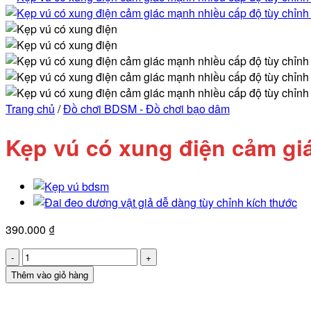
Trang chủ
/
Đồ chơi BDSM - Đồ chơi bạo dâm
Kẹp vú có xung điện cảm gi
390.000
₫
Kẹp
vú
Thêm vào giỏ hàng
có
xung