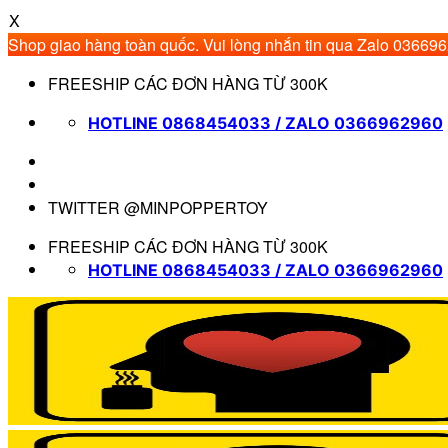
X
Shop giao hàng toàn quốc. Vui lòng nhắn tin qua Zalo 03669
Bỏ
FREESHIP CÁC ĐƠN HÀNG TỪ 300K
qua
nội
HOTLINE 0868454033 / ZALO 0366962960
dung
TWITTER @MINPOPPERTOY
FREESHIP CÁC ĐƠN HÀNG TỪ 300K
HOTLINE 0868454033 / ZALO 0366962960