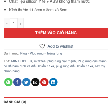
Chất liệu silicon Y tế + ABS không thấm nước
Kích thước 11.3cm x 3cm x3.5cm
Plug rung cực mạnh có đế bám dính và điều khiển từ xa số lư
THÊM VÀO GIỎ HÀNG
Add to wishlist
Danh mục:
Plug - Plug rung - Trứng rung
Thẻ:
MIN POPPER
,
mizzzee
,
plug rung cực mạnh
,
Plug rung cực mạnh
có đế bám dính và điều khiển từ xa
,
plug rung điều khiển từ xa
,
sex toy
chính hãng
ĐÁNH GIÁ (0)