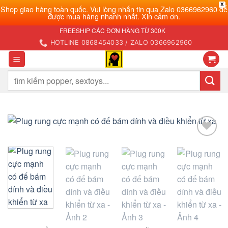
X
Shop giao hàng toàn quốc. Vui lòng nhắn tin qua Zalo 0366962960 để
được mua hàng nhanh nhất. Xin cảm ơn.
Bỏ
FREESHIP CÁC ĐƠN HÀNG TỪ 300K
qua
HOTLINE 0868454033 / ZALO 0366962960
nội
dung
Tìm
kiếm:
Add to
wishlist