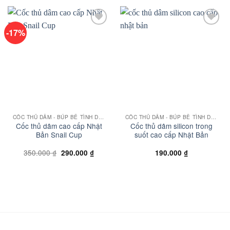
-17%
Add to
Add to
wishlist
wishlist
CỐC THỦ DÂM - BÚP BÊ TÌNH DỤC
CỐC THỦ DÂM - BÚP BÊ TÌNH DỤC
Cốc thủ dâm cao cấp Nhật
Cốc thủ dâm silicon trong
Bản Snail Cup
suốt cao cấp Nhật Bản
Giá
Giá
350.000
₫
290.000
₫
190.000
₫
gốc
hiện
là:
tại
350.000 ₫.
là:
290.000 ₫.