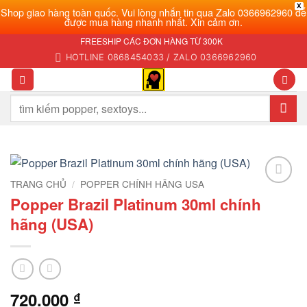
X
Shop giao hàng toàn quốc. Vui lòng nhắn tin qua Zalo 0366962960 để
được mua hàng nhanh nhất. Xin cảm ơn.
Bỏ
FREESHIP CÁC ĐƠN HÀNG TỪ 300K
qua
HOTLINE 0868454033 / ZALO 0366962960
nội
dung
Tìm
kiếm:
TRANG CHỦ
/
POPPER CHÍNH HÃNG USA
Add to
Popper Brazil Platinum 30ml chính
wishlist
hãng (USA)
720.000
₫