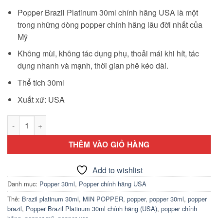
Popper Brazil Platinum 30ml chính hãng USA là một
trong những dòng popper chính hãng lâu đời nhất của
Mỹ
Không mùi, không tác dụng phụ, thoải mái khi hít, tác
dụng nhanh và mạnh, thời gian phê kéo dài.
Thể tích 30ml
Xuất xứ: USA
Popper Brazil Platinum 30ml chính hãng (USA) số lượng
THÊM VÀO GIỎ HÀNG
Add to wishlist
Danh mục:
Popper 30ml
,
Popper chính hãng USA
Thẻ:
Brazil platinum 30ml
,
MIN POPPER
,
popper
,
popper 30ml
,
popper
brazil
,
Popper Brazil Platinum 30ml chính hãng (USA)
,
popper chính