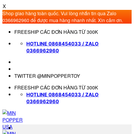
X
Shop giao hàng toàn quốc. Vui lòng nhắn tin qua Zalo
0366962960 để được mua hàng nhanh nhất. Xin cảm ơn.
Bỏ
FREESHIP CÁC ĐƠN HÀNG TỪ 300K
qua
nội
HOTLINE 0868454033 / ZALO
dung
0366962960
TWITTER @MINPOPPERTOY
FREESHIP CÁC ĐƠN HÀNG TỪ 300K
HOTLINE 0868454033 / ZALO
0366962960