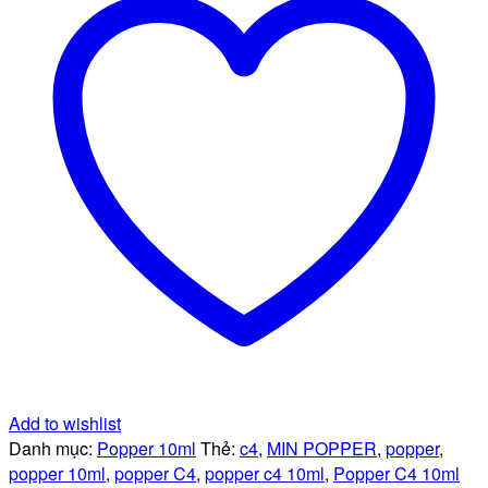
Orange
tươi
mát
cuồng
nhiệt
(Mới)
số
lượng
Add to wishlist
Danh mục:
Popper 10ml
Thẻ:
c4
,
MIN POPPER
,
popper
,
popper 10ml
,
popper C4
,
popper c4 10ml
,
Popper C4 10ml