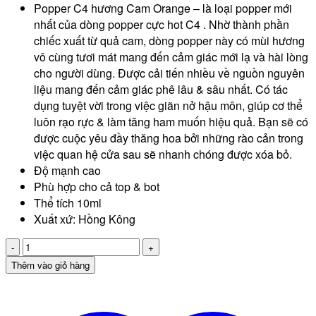
Popper C4 hương Cam Orange – là loại popper mới
nhất của dòng popper cực hot C4 . Nhờ thành phần
chiếc xuất từ quả cam, dòng popper này có mùi hương
vô cùng tươi mát mang đến cảm giác mới lạ và hài lòng
cho người dùng. Được cải tiến nhiều về nguồn nguyên
liệu mang đến cảm giác phê lâu & sâu nhất. Có tác
dụng tuyệt vời trong việc giãn nở hậu môn, giúp cơ thể
luôn rạo rực & làm tăng ham muốn hiệu quả. Bạn sẽ có
được cuộc yêu đầy thăng hoa bởi những rào cản trong
việc quan hệ cửa sau sẽ nhanh chóng được xóa bỏ.
Độ mạnh cao
Phù hợp cho cả top & bot
Thể tích 10ml
Xuất xứ: Hồng Kông
Popper
C4
Thêm vào giỏ hàng
10ml
hương
cam