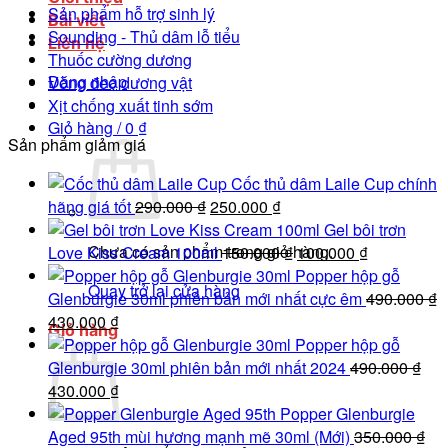
Sản phẩm hỗ trợ sinh lý
Bài viết
Sounding - Thủ dâm lỗ tiểu
Liên hệ
Thuốc cường dương
Đăng nhập
Vòng đeo dương vật
Xịt chống xuất tinh sớm
Giỏ hàng /
0
₫
Sản phẩm giảm giá
Cốc thủ dâm Laile Cup chính
Giá
Giá
hãng giá tốt
290.000
₫
250.000
₫
gốc
hiện
Gel bôi trơn
Chưa có sản phẩm trong giỏ hàng.
là:
tại
Giá
Giá
Love Kiss Cream 100ml
150.000
₫
100.000
₫
290.000 ₫.
là:
gốc
hiện
Popper hộp gỗ
Quay trở lại cửa hàng
250.000 ₫.
là:
tại
Glenburgie 30ml phiên bản mới nhất cực êm
490.000
₫
Giá
Giá
150.000 ₫.
là:
430.000
₫
Giỏ hàng
gốc
hiện
100.000 ₫.
Popper hộp gỗ
là:
tại
Glenburgie 30ml phiên bản mới nhất 2024
490.000
₫
490.000 ₫.
Giá
là:
Giá
430.000
₫
gốc
430.000 ₫.
hiện
Popper Glenburgie
là:
tại
Aged 95th mùi hương mạnh mẽ 30ml (Mới)
350.000
₫