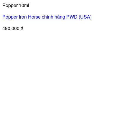
Popper 10ml
Popper Iron Horse chính hãng PWD (USA)
490.000
₫