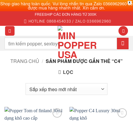
Shop giao hàng toàn quốc. Vui lòng nhắn tin qua Zalo 0366962960 để
X
được mua hàng nhanh nhất. Xin cảm ơn.
Bỏ
FREESHIP CÁC ĐƠN HÀNG TỪ 300K
qua
HOTLINE 0868454033 / ZALO 0366962960
nội
dung
Tìm
kiếm:
TRANG CHỦ
/
SẢN PHẨM ĐƯỢC GẮN THẺ “C4”
LỌC
Add to
Add to
wishlist
wishlist