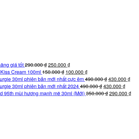
Giá
Giá
ãng giá tốt
290.000
₫
250.000
₫
gốc
Giá
hiện
Giá
e Kiss Cream 100ml
150.000
₫
100.000
₫
là:
gốc
tại
hiện
Giá
Giá
urgie 30ml phiên bản mới nhất cực êm
490.000
₫
430.000
₫
290.000 ₫.
là:
là:
tại
Giá
gốc
Giá
hiệ
urgie 30ml phiên bản mới nhất 2024
490.000
₫
430.000
₫
150.000 ₫.
250.000 ₫.
là:
gốc
là:
Giá
hiện
tại
Giá
d 95th mùi hương mạnh mẽ 30ml (Mới)
350.000
₫
290.000
₫
100.000 ₫.
là:
490.000 ₫.
gốc
tại
là:
hiệ
490.000 ₫.
là:
là:
430
tại
350.000 ₫.
430.00
là:
290