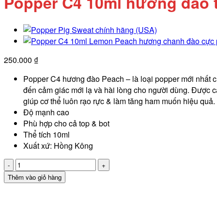
Popper C4 10ml hương đào t
250.000
₫
Popper C4 hương đào Peach – là loại popper mới nhất c
đến cảm giác mới lạ và hài lòng cho người dùng. Được cả
giúp cơ thể luôn rạo rực & làm tăng ham muốn hiệu quả
Độ mạnh cao
Phù hợp cho cả top & bot
Thể tích 10ml
Xuất xứ: Hồng Kông
Popper
C4
Thêm vào giỏ hàng
10ml
hương
đào