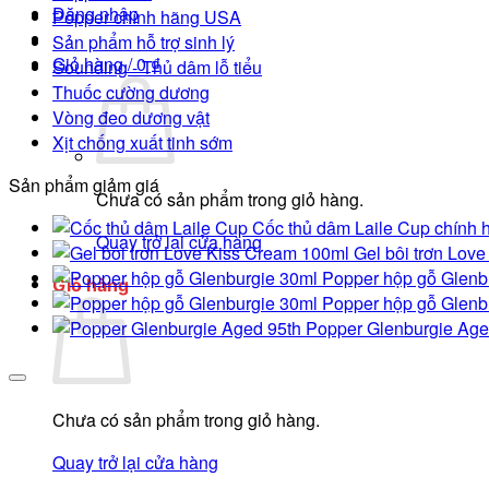
Đăng nhập
Popper chính hãng USA
Sản phẩm hỗ trợ sinh lý
Giỏ hàng /
0
₫
Sounding - Thủ dâm lỗ tiểu
Thuốc cường dương
Vòng đeo dương vật
Xịt chống xuất tinh sớm
Sản phẩm giảm giá
Chưa có sản phẩm trong giỏ hàng.
Cốc thủ dâm Laile Cup chính h
Quay trở lại cửa hàng
Gel bôi trơn Lov
Popper hộp gỗ Glenb
Giỏ hàng
Popper hộp gỗ Glenb
Popper Glenburgie Age
Chưa có sản phẩm trong giỏ hàng.
Quay trở lại cửa hàng