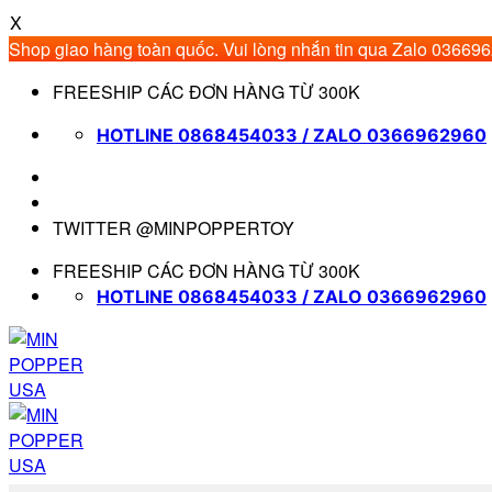
X
Shop giao hàng toàn quốc. Vui lòng nhắn tin qua Zalo 03669
Bỏ
FREESHIP CÁC ĐƠN HÀNG TỪ 300K
qua
nội
HOTLINE 0868454033 / ZALO 0366962960
dung
TWITTER @MINPOPPERTOY
FREESHIP CÁC ĐƠN HÀNG TỪ 300K
HOTLINE 0868454033 / ZALO 0366962960