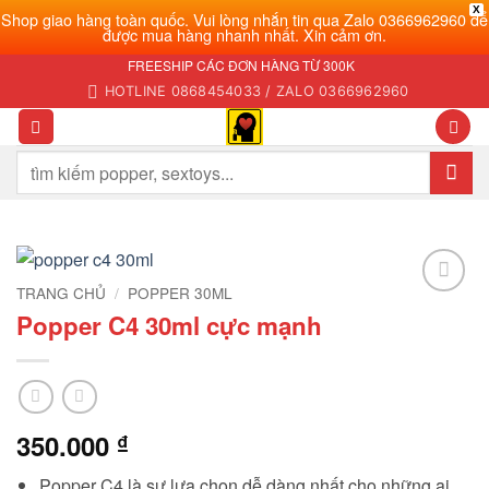
X
Shop giao hàng toàn quốc. Vui lòng nhắn tin qua Zalo 0366962960 để
được mua hàng nhanh nhất. Xin cảm ơn.
Bỏ
FREESHIP CÁC ĐƠN HÀNG TỪ 300K
qua
HOTLINE 0868454033 / ZALO 0366962960
nội
dung
Tìm
kiếm:
TRANG CHỦ
/
POPPER 30ML
Add to
Popper C4 30ml cực mạnh
wishlist
350.000
₫
Popper C4 là sự lựa chọn dễ dàng nhất cho những ai