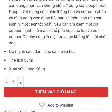
còn đang phân vân không biết sử dụng loại popper nào.
Popper C4 mang cảm giác thăng hoa và sự hưng phấn
tột đỉnh trong việc quan hệ, bạn sẽ thỏa mãn nhu cầu
sinh lý một cách tốt nhất. Nếu bạn tìm kiếm một loại
popper mạnh mẽ mà có thể phù hợp cho top và bot thì
popper C4 này cũng là một lựa chọn không tồi một chút
nào.
Độ mạnh cao, dành cho cả top và bot.
Thể tích 30ml
Xuất xứ: Hồng Kông
Popper C4 30ml cực mạnh số lượng
THÊM VÀO GIỎ HÀNG
Add to wishlist