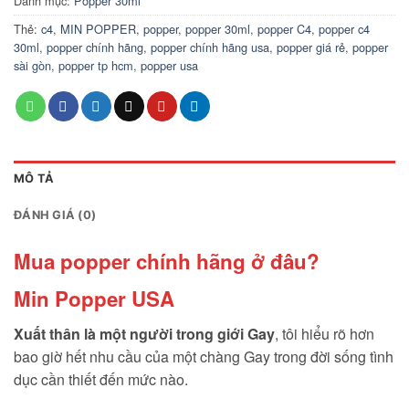
Danh mục:
Popper 30ml
Thẻ:
c4
,
MIN POPPER
,
popper
,
popper 30ml
,
popper C4
,
popper c4
30ml
,
popper chính hãng
,
popper chính hãng usa
,
popper giá rẻ
,
popper
sài gòn
,
popper tp hcm
,
popper usa
MÔ TẢ
ĐÁNH GIÁ (0)
Mua popper chính hãng ở đâu?
Min Popper USA
Xuất thân là một người trong giới Gay
, tôi hiểu rõ hơn
bao giờ hết nhu cầu của một chàng Gay trong đời sống tình
dục cần thiết đến mức nào.