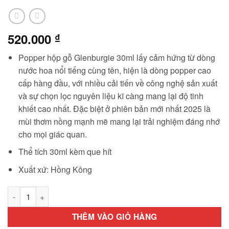
520.000
₫
Popper hộp gỗ Glenburgie 30ml lấy cảm hứng từ dòng
nước hoa nổi tiếng cùng tên, hiện là dòng popper cao
cấp hàng đầu, với nhiều cải tiến về công nghệ sản xuất
và sự chọn lọc nguyên liệu kĩ càng mang lại độ tinh
khiết cao nhất. Đặc biệt ở phiên bản mới nhất 2025 là
mùi thơm nồng mạnh mẽ mang lại trải nghiệm đáng nhớ
cho mọi giác quan.
Thể tích 30ml kèm que hít
Xuất xứ: Hồng Kông
Popper hộp gỗ Glenburgie phiên bản mới nhất mạnh mẽ nhất 
THÊM VÀO GIỎ HÀNG