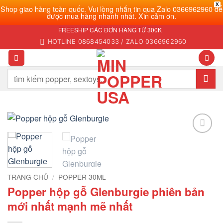
X
Shop giao hàng toàn quốc. Vui lòng nhắn tin qua Zalo 0366962960 để
được mua hàng nhanh nhất. Xin cảm ơn.
Bỏ
FREESHIP CÁC ĐƠN HÀNG TỪ 300K
qua
HOTLINE 0868454033 / ZALO 0366962960
nội
dung
Tìm
kiếm:
Add to
wishlist
TRANG CHỦ
/
POPPER 30ML
Popper hộp gỗ Glenburgie phiên bản
mới nhất mạnh mẽ nhất