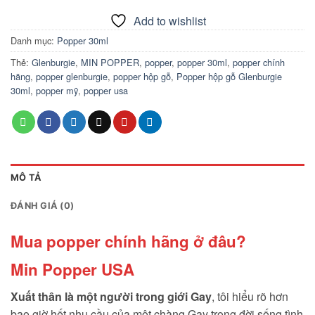
Add to wishlist
Danh mục:
Popper 30ml
Thẻ:
Glenburgie
,
MIN POPPER
,
popper
,
popper 30ml
,
popper chính
hãng
,
popper glenburgie
,
popper hộp gỗ
,
Popper hộp gỗ Glenburgie
30ml
,
popper mỹ
,
popper usa
MÔ TẢ
ĐÁNH GIÁ (0)
Mua popper chính hãng ở đâu?
Min Popper USA
Xuất thân là một người trong giới Gay
, tôi hiểu rõ hơn
bao giờ hết nhu cầu của một chàng Gay trong đời sống tình