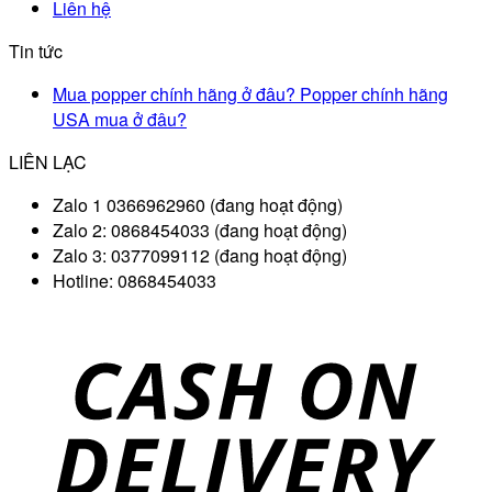
Liên hệ
Tin tức
Mua popper chính hãng ở đâu? Popper chính hãng
USA mua ở đâu?
LIÊN LẠC
Zalo 1 0366962960 (đang hoạt động)
Zalo 2: 0868454033 (đang hoạt động)
Zalo 3: 0377099112 (đang hoạt động)
Hotline: 0868454033
D