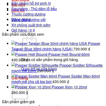
Sản phẩm hỗ trợ sinh lý
Bài viết
Sounding - Thủ dâm lỗ tiểu
Liên hệ
Thuốc cường dương
Đăng nhập
Vòng đeo dương vật
Xịt chống xuất tinh sớm
Giỏ hàng /
0
₫
Sản phẩm vừa được xem
Popper
Taiwan Blue 30ml chính hãng (USA)
720.000
₫
Popper Hell Bound 60ml
Chưa có sản phẩm trong giỏ hàng.
430.000
₫
Popper Soldier Silhouette
Quay trở lại cửa hàng
mạnh mẽ 20ml
290.000
₫
Popper Spider Man 60ml
Giỏ hàng
mạnh mẽ cho cả top bot
430.000
₫
Popper Xion 10 20ml
260.000
₫
Sản phẩm giảm giá