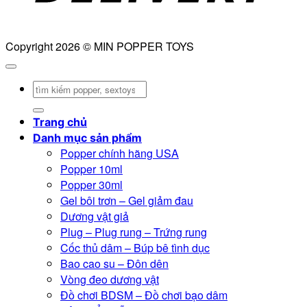
Copyright 2026 © MIN POPPER TOYS
Tìm
kiếm:
Trang chủ
Danh mục sản phẩm
Popper chính hãng USA
Popper 10ml
Popper 30ml
Gel bôi trơn – Gel giảm đau
Dương vật giả
Plug – Plug rung – Trứng rung
Cốc thủ dâm – Búp bê tình dục
Bao cao su – Đôn dên
Vòng đeo dương vật
Đồ chơi BDSM – Đồ chơi bạo dâm