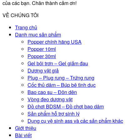
của các bạn. Chân thành cảm ơn!
VỀ CHÚNG TÔI
Trang chủ
Danh mục sản phẩm
Popper chính hãng USA
Popper 10ml
Popper 30ml
Gel bôi trơn – Gel giảm đau
Dương vật giả
Plug – Plug rung – Trứng rung
Cốc thủ dâm – Búp bê tình dục
Bao cao su – Đôn dên
Vòng đeo dương vật
Đồ chơi BDSM – Đồ chơi bạo dâm
Sản phẩm hỗ trợ sinh lý
Dụng cụ vệ sinh ass và các sản phẩm khác
Giới thiệu
Bài viết