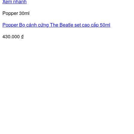
Xem nhanh
Popper 30ml
Popper Bọ cánh cứng The Beatle set cao cấp 50ml
430.000
₫