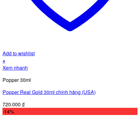
Add to wishlist
+
Xem nhanh
Popper 30ml
Popper Real Gold 30ml chính hãng (USA)
720.000
₫
-14%