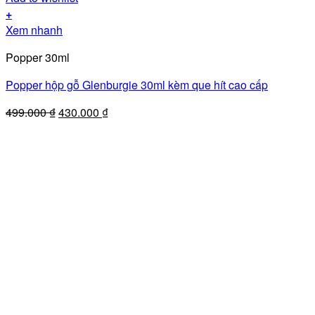
+
Xem nhanh
Popper 30ml
Popper hộp gỗ Glenburgie 30ml kèm que hít cao cấp
Giá
Giá
499.000
₫
430.000
₫
gốc
hiện
là:
tại
499.000 ₫.
là:
430.000 ₫.