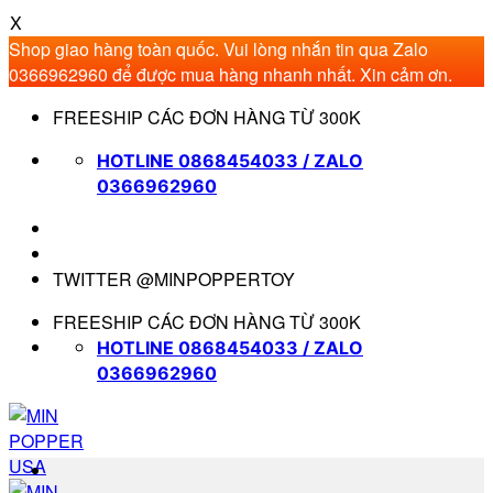
X
Shop giao hàng toàn quốc. Vui lòng nhắn tin qua Zalo
0366962960 để được mua hàng nhanh nhất. Xin cảm ơn.
Bỏ
FREESHIP CÁC ĐƠN HÀNG TỪ 300K
qua
nội
HOTLINE 0868454033 / ZALO
dung
0366962960
TWITTER @MINPOPPERTOY
FREESHIP CÁC ĐƠN HÀNG TỪ 300K
HOTLINE 0868454033 / ZALO
0366962960