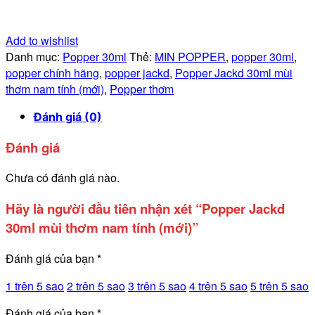
Add to wishlist
Danh mục:
Popper 30ml
Thẻ:
MIN POPPER
,
popper 30ml
,
popper chính hãng
,
popper jackd
,
Popper Jackd 30ml mùi
thơm nam tính (mới)
,
Popper thơm
Đánh giá (0)
Đánh giá
Chưa có đánh giá nào.
Hãy là người đầu tiên nhận xét “Popper Jackd
30ml mùi thơm nam tính (mới)”
Đánh giá của bạn
*
1 trên 5 sao
2 trên 5 sao
3 trên 5 sao
4 trên 5 sao
5 trên 5 sao
Đánh giá của bạn
*