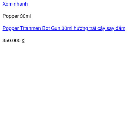
Xem nhanh
Popper 30ml
Popper Titanmen Bot Gun 30ml hương trái cây say đắm
350.000
₫