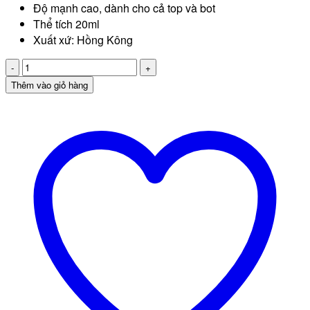
Độ mạnh cao, dành cho cả top và bot
Thể tích 20ml
Xuất xứ: Hồng Kông
Popper
Man
Thêm vào giỏ hàng
At
Play
20ml
số
lượng