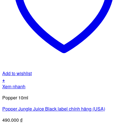
Add to wishlist
+
Xem nhanh
Popper 10ml
Popper Jungle Juice Black label chính hãng (USA)
490.000
₫