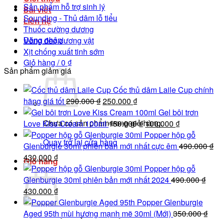
Sản phẩm hỗ trợ sinh lý
Bài viết
Sounding - Thủ dâm lỗ tiểu
Liên hệ
Thuốc cường dương
Đăng nhập
Vòng đeo dương vật
Xịt chống xuất tinh sớm
Giỏ hàng /
0
₫
Sản phẩm giảm giá
Cốc thủ dâm Laile Cup chính
Giá
Giá
hãng giá tốt
290.000
₫
250.000
₫
gốc
hiện
Gel bôi trơn
Chưa có sản phẩm trong giỏ hàng.
là:
tại
Giá
Giá
Love Kiss Cream 100ml
150.000
₫
100.000
₫
290.000 ₫.
là:
gốc
hiện
Popper hộp gỗ
Quay trở lại cửa hàng
250.000 ₫.
là:
tại
Glenburgie 30ml phiên bản mới nhất cực êm
490.000
₫
Giá
Giá
150.000 ₫.
là:
430.000
₫
Giỏ hàng
gốc
hiện
100.000 ₫.
Popper hộp gỗ
là:
tại
Glenburgie 30ml phiên bản mới nhất 2024
490.000
₫
490.000 ₫.
Giá
là:
Giá
430.000
₫
gốc
430.000 ₫.
hiện
Popper Glenburgie
là:
tại
Aged 95th mùi hương mạnh mẽ 30ml (Mới)
350.000
₫