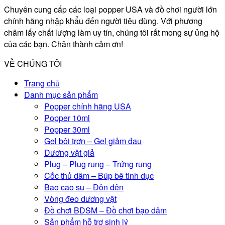
Chuyên cung cấp các loại popper USA và đồ chơi người lớn
chính hãng nhập khẩu đến người tiêu dùng. Với phương
châm lấy chất lượng làm uy tín, chúng tôi rất mong sự ủng hộ
của các bạn. Chân thành cảm ơn!
VỀ CHÚNG TÔI
Trang chủ
Danh mục sản phẩm
Popper chính hãng USA
Popper 10ml
Popper 30ml
Gel bôi trơn – Gel giảm đau
Dương vật giả
Plug – Plug rung – Trứng rung
Cốc thủ dâm – Búp bê tình dục
Bao cao su – Đôn dên
Vòng đeo dương vật
Đồ chơi BDSM – Đồ chơi bạo dâm
Sản phẩm hỗ trợ sinh lý