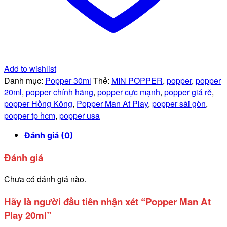
Add to wishlist
Danh mục:
Popper 30ml
Thẻ:
MIN POPPER
,
popper
,
popper
20ml
,
popper chính hãng
,
popper cực mạnh
,
popper giá rẻ
,
popper Hồng Kông
,
Popper Man At Play
,
popper sài gòn
,
popper tp hcm
,
popper usa
Đánh giá (0)
Đánh giá
Chưa có đánh giá nào.
Hãy là người đầu tiên nhận xét “Popper Man At
Play 20ml”