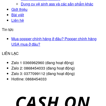
Dụng cụ vệ sinh ass và các sản phẩm khác
Giới thiệu
Bài viết
Liên hệ
Tin tức
Mua popper chính hãng ở đâu? Popper chính hãng
USA mua ở đâu?
LIÊN LẠC
Zalo 1 0366962960 (đang hoạt động)
Zalo 2: 0868454033 (đang hoạt động)
Zalo 3: 0377099112 (đang hoạt động)
Hotline: 0868454033
D