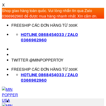
X
Shop giao hàng toàn quốc. Vui lòng nhắn tin qua Zalo
0366962960 để được mua hàng nhanh nhất. Xin cảm ơn.
Bỏ
FREESHIP CÁC ĐƠN HÀNG TỪ 300K
qua
nội
HOTLINE 0868454033 / ZALO
dung
0366962960
TWITTER @MINPOPPERTOY
FREESHIP CÁC ĐƠN HÀNG TỪ 300K
HOTLINE 0868454033 / ZALO
0366962960