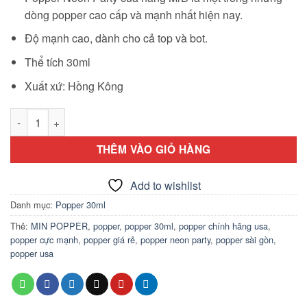
dòng popper cao cấp và mạnh nhất hiện nay.
Độ mạnh cao, dành cho cả top và bot.
Thể tích 30ml
Xuất xứ: Hồng Kông
Popper Neon Party cực mạnh 30ml số lượng
THÊM VÀO GIỎ HÀNG
Add to wishlist
Danh mục:
Popper 30ml
Thẻ:
MIN POPPER
,
popper
,
popper 30ml
,
popper chính hãng usa
,
popper cực mạnh
,
popper giá rẻ
,
popper neon party
,
popper sài gòn
,
popper usa