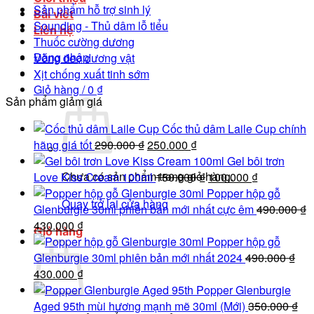
Sản phẩm hỗ trợ sinh lý
Bài viết
Sounding - Thủ dâm lỗ tiểu
Liên hệ
Thuốc cường dương
Đăng nhập
Vòng đeo dương vật
Xịt chống xuất tinh sớm
Giỏ hàng /
0
₫
Sản phẩm giảm giá
Cốc thủ dâm Laile Cup chính
Giá
Giá
hãng giá tốt
290.000
₫
250.000
₫
gốc
hiện
Gel bôi trơn
Chưa có sản phẩm trong giỏ hàng.
là:
tại
Giá
Giá
Love Kiss Cream 100ml
150.000
₫
100.000
₫
290.000 ₫.
là:
gốc
hiện
Popper hộp gỗ
Quay trở lại cửa hàng
250.000 ₫.
là:
tại
Glenburgie 30ml phiên bản mới nhất cực êm
490.000
₫
Giá
Giá
150.000 ₫.
là:
430.000
₫
Giỏ hàng
gốc
hiện
100.000 ₫.
Popper hộp gỗ
là:
tại
Glenburgie 30ml phiên bản mới nhất 2024
490.000
₫
490.000 ₫.
Giá
là:
Giá
430.000
₫
gốc
430.000 ₫.
hiện
Popper Glenburgie
là:
tại
Aged 95th mùi hương mạnh mẽ 30ml (Mới)
350.000
₫