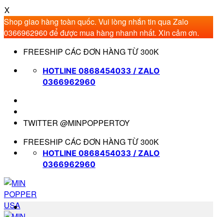
X
Shop giao hàng toàn quốc. Vui lòng nhắn tin qua Zalo
0366962960 để được mua hàng nhanh nhất. Xin cảm ơn.
Bỏ
FREESHIP CÁC ĐƠN HÀNG TỪ 300K
qua
nội
HOTLINE 0868454033 / ZALO
dung
0366962960
TWITTER @MINPOPPERTOY
FREESHIP CÁC ĐƠN HÀNG TỪ 300K
HOTLINE 0868454033 / ZALO
0366962960