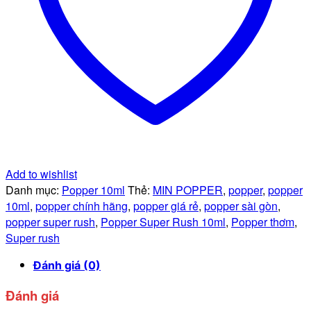
số
lượng
Add to wishlist
Danh mục:
Popper 10ml
Thẻ:
MIN POPPER
,
popper
,
popper
10ml
,
popper chính hãng
,
popper giá rẻ
,
popper sài gòn
,
popper super rush
,
Popper Super Rush 10ml
,
Popper thơm
,
Super rush
Đánh giá (0)
Đánh giá