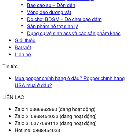
Bao cao su – Đôn dên
Vòng đeo dương vật
Đồ chơi BDSM – Đồ chơi bạo dâm
Sản phẩm hỗ trợ sinh lý
Dụng cụ vệ sinh ass và các sản phẩm khác
Giới thiệu
Bài viết
Liên hệ
Tin tức
Mua popper chính hãng ở đâu? Popper chính hãng
USA mua ở đâu?
LIÊN LẠC
Zalo 1 0366962960 (đang hoạt động)
Zalo 2: 0868454033 (đang hoạt động)
Zalo 3: 0377099112 (đang hoạt động)
Hotline: 0868454033