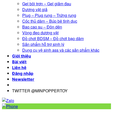
Gel bôi trơn – Gel giảm đau
Dương vật giả
Plug – Plug rung – Trứng rung
Cốc thủ dâm – Búp bê tình dục
Bao cao su – Đôn dên
Vòng đeo dương vật
Đồ chơi BDSM – Đồ chơi bạo dâm
Sản phẩm hỗ trợ sinh lý
Dụng cụ vệ sinh ass và các sản phẩm khác
Giới thiệu
Bài viết
Liên hệ
Đăng nhập
Newsletter
TWITTER @MINPOPPERTOY