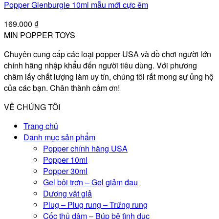
Popper Glenburgie 10ml mẫu mới cực êm
169.000
₫
MIN POPPER TOYS
Chuyên cung cấp các loại popper USA và đồ chơi người lớn
chính hãng nhập khẩu đến người tiêu dùng. Với phương
châm lấy chất lượng làm uy tín, chúng tôi rất mong sự ủng hộ
của các bạn. Chân thành cảm ơn!
VỀ CHÚNG TÔI
Trang chủ
Danh mục sản phẩm
Popper chính hãng USA
Popper 10ml
Popper 30ml
Gel bôi trơn – Gel giảm đau
Dương vật giả
Plug – Plug rung – Trứng rung
Cốc thủ dâm – Búp bê tình dục