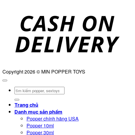
D
Copyright 2026 © MIN POPPER TOYS
Tìm
kiếm:
Trang chủ
Danh mục sản phẩm
Popper chính hãng USA
Popper 10ml
Popper 30ml