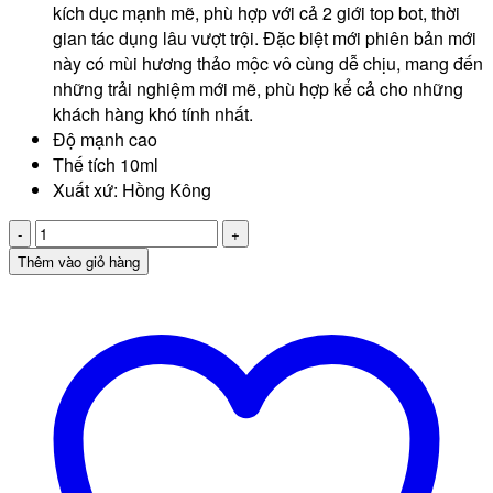
kích dục mạnh mẽ, phù hợp với cả 2 giới top bot, thời
gian tác dụng lâu vượt trội. Đặc biệt mới phiên bản mới
này có mùi hương thảo mộc vô cùng dễ chịu, mang đến
những trải nghiệm mới mẽ, phù hợp kể cả cho những
khách hàng khó tính nhất.
Độ mạnh cao
Thế tích 10ml
Xuất xứ: Hồng Kông
Popper
Super
Thêm vào giỏ hàng
Rush
hương
thơm
thảo
mộc
tác
dụng
cực
mạnh