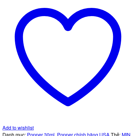
30ml
chính
hãng
(USA)
số
lượng
Add to wishlist
Danh mục:
Popper 30ml
,
Popper chính hãng USA
Thẻ:
MIN