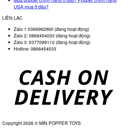
Mua popper chính hãng ở đâu? Popper chính hãng
USA mua ở đâu?
LIÊN LẠC
Zalo 1 0366962960 (đang hoạt động)
Zalo 2: 0868454033 (đang hoạt động)
Zalo 3: 0377099112 (đang hoạt động)
Hotline: 0868454033
D
Copyright 2026 © MIN POPPER TOYS