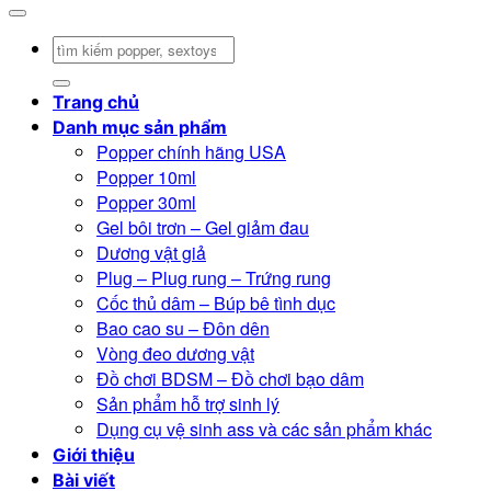
Tìm
kiếm:
Trang chủ
Danh mục sản phẩm
Popper chính hãng USA
Popper 10ml
Popper 30ml
Gel bôi trơn – Gel giảm đau
Dương vật giả
Plug – Plug rung – Trứng rung
Cốc thủ dâm – Búp bê tình dục
Bao cao su – Đôn dên
Vòng đeo dương vật
Đồ chơi BDSM – Đồ chơi bạo dâm
Sản phẩm hỗ trợ sinh lý
Dụng cụ vệ sinh ass và các sản phẩm khác
Giới thiệu
Bài viết