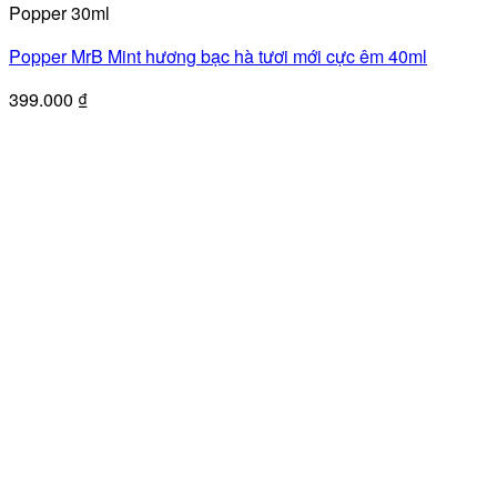
Popper 30ml
Popper MrB Mint hương bạc hà tươi mới cực êm 40ml
399.000
₫