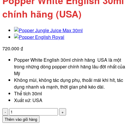
Popper White English 30ml
chính hãng (USA)
720.000
₫
Popper White English 30ml chính hãng USA là một
trong những dòng popper chính hãng lâu đời nhất của
Mỹ
Không mùi, không tác dụng phụ, thoải mái khi hít, tác
dụng nhanh và mạnh, thời gian phê kéo dài.
Thể tích 30ml
Xuất xứ: USA
Popper
White
Thêm vào giỏ hàng
English