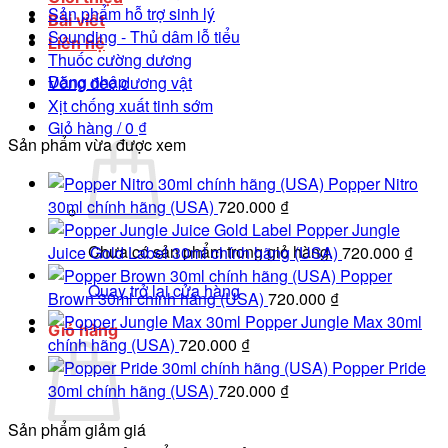
Sản phẩm hỗ trợ sinh lý
Bài viết
Sounding - Thủ dâm lỗ tiểu
Liên hệ
Thuốc cường dương
Đăng nhập
Vòng đeo dương vật
Xịt chống xuất tinh sớm
Giỏ hàng /
0
₫
Sản phẩm vừa được xem
Popper Nitro
30ml chính hãng (USA)
720.000
₫
Popper Jungle
Chưa có sản phẩm trong giỏ hàng.
Juice Gold Label 30ml chính hãng (USA)
720.000
₫
Popper
Quay trở lại cửa hàng
Brown 30ml chính hãng (USA)
720.000
₫
Popper Jungle Max 30ml
Giỏ hàng
chính hãng (USA)
720.000
₫
Popper Pride
30ml chính hãng (USA)
720.000
₫
Sản phẩm giảm giá