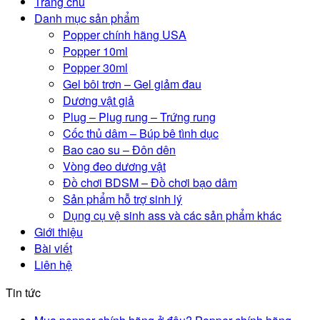
Trang chủ
Danh mục sản phẩm
Popper chính hãng USA
Popper 10ml
Popper 30ml
Gel bôi trơn – Gel giảm đau
Dương vật giả
Plug – Plug rung – Trứng rung
Cốc thủ dâm – Búp bê tình dục
Bao cao su – Đôn dên
Vòng đeo dương vật
Đồ chơi BDSM – Đồ chơi bạo dâm
Sản phẩm hỗ trợ sinh lý
Dụng cụ vệ sinh ass và các sản phẩm khác
Giới thiệu
Bài viết
Liên hệ
Tin tức