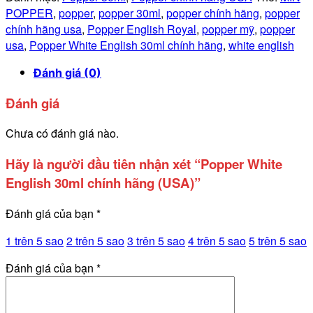
POPPER
,
popper
,
popper 30ml
,
popper chính hãng
,
popper
chính hãng usa
,
Popper English Royal
,
popper mỹ
,
popper
usa
,
Popper White English 30ml chính hãng
,
white english
Đánh giá (0)
Đánh giá
Chưa có đánh giá nào.
Hãy là người đầu tiên nhận xét “Popper White
English 30ml chính hãng (USA)”
Đánh giá của bạn
*
1 trên 5 sao
2 trên 5 sao
3 trên 5 sao
4 trên 5 sao
5 trên 5 sao
Đánh giá của bạn
*