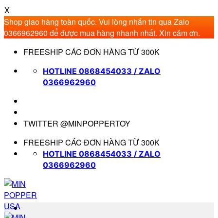
X
Shop giao hàng toàn quốc. Vui lòng nhắn tin qua Zalo
0366962960 để được mua hàng nhanh nhất. Xin cảm ơn.
Bỏ
FREESHIP CÁC ĐƠN HÀNG TỪ 300K
qua
nội
HOTLINE 0868454033 / ZALO
dung
0366962960
TWITTER @MINPOPPERTOY
FREESHIP CÁC ĐƠN HÀNG TỪ 300K
HOTLINE 0868454033 / ZALO
0366962960