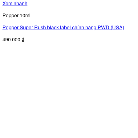
Xem nhanh
Popper 10ml
Popper Super Rush black label chính hãng PWD (USA)
490.000
₫