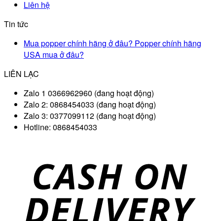
Liên hệ
Tin tức
Mua popper chính hãng ở đâu? Popper chính hãng
USA mua ở đâu?
LIÊN LẠC
Zalo 1 0366962960 (đang hoạt động)
Zalo 2: 0868454033 (đang hoạt động)
Zalo 3: 0377099112 (đang hoạt động)
Hotline: 0868454033
D