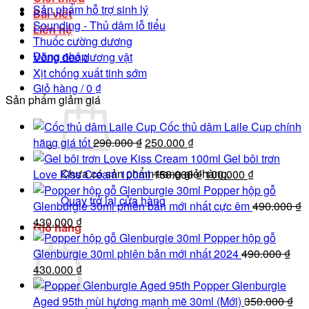
Sản phẩm hỗ trợ sinh lý
Bài viết
Sounding - Thủ dâm lỗ tiểu
Liên hệ
Thuốc cường dương
Đăng nhập
Vòng đeo dương vật
Xịt chống xuất tinh sớm
Giỏ hàng /
0
₫
Sản phẩm giảm giá
Cốc thủ dâm Laile Cup chính
Giá
Giá
hãng giá tốt
290.000
₫
250.000
₫
gốc
hiện
Gel bôi trơn
Chưa có sản phẩm trong giỏ hàng.
là:
tại
Giá
Giá
Love Kiss Cream 100ml
150.000
₫
100.000
₫
290.000 ₫.
là:
gốc
hiện
Popper hộp gỗ
Quay trở lại cửa hàng
250.000 ₫.
là:
tại
Glenburgie 30ml phiên bản mới nhất cực êm
490.000
₫
Giá
Giá
150.000 ₫.
là:
430.000
₫
Giỏ hàng
gốc
hiện
100.000 ₫.
Popper hộp gỗ
là:
tại
Glenburgie 30ml phiên bản mới nhất 2024
490.000
₫
490.000 ₫.
Giá
là:
Giá
430.000
₫
gốc
430.000 ₫.
hiện
Popper Glenburgie
là:
tại
Aged 95th mùi hương mạnh mẽ 30ml (Mới)
350.000
₫