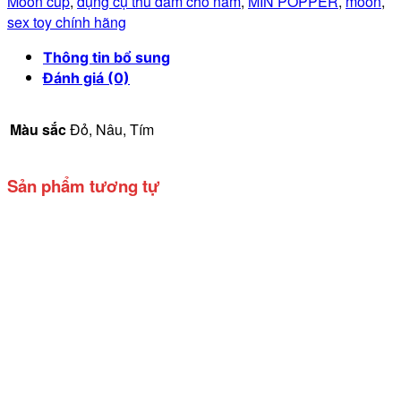
Moon cup
,
dụng cụ thủ dâm cho nam
,
MIN POPPER
,
moon
,
sex toy chính hãng
Thông tin bổ sung
Đánh giá (0)
Màu sắc
Đỏ, Nâu, Tím
Sản phẩm tương tự