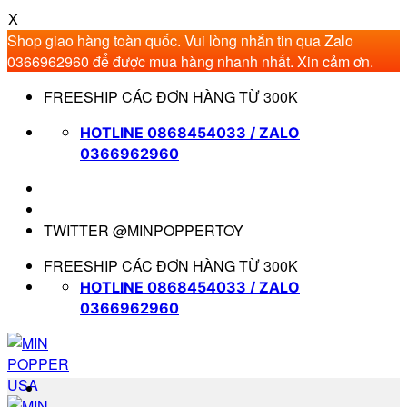
X
Shop giao hàng toàn quốc. Vui lòng nhắn tin qua Zalo
0366962960 để được mua hàng nhanh nhất. Xin cảm ơn.
Bỏ
FREESHIP CÁC ĐƠN HÀNG TỪ 300K
qua
nội
HOTLINE 0868454033 / ZALO
dung
0366962960
TWITTER @MINPOPPERTOY
FREESHIP CÁC ĐƠN HÀNG TỪ 300K
HOTLINE 0868454033 / ZALO
0366962960