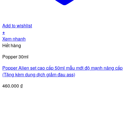
Add to wishlist
+
Xem nhanh
Hết hàng
Popper 30ml
Popper Alien set cao cấp 50ml mẫu mới độ mạnh nâng cấp
(Tặng kèm dung dịch giảm đau ass)
460.000
₫