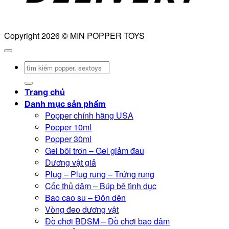
Copyright 2026 © MIN POPPER TOYS
Tìm
kiếm:
Trang chủ
Danh mục sản phẩm
Popper chính hãng USA
Popper 10ml
Popper 30ml
Gel bôi trơn – Gel giảm đau
Dương vật giả
Plug – Plug rung – Trứng rung
Cốc thủ dâm – Búp bê tình dục
Bao cao su – Đôn dên
Vòng đeo dương vật
Đồ chơi BDSM – Đồ chơi bạo dâm