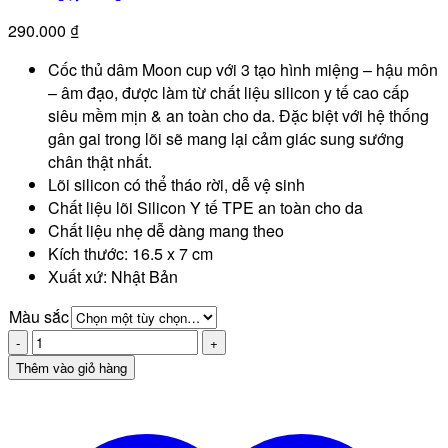
290.000
₫
Cốc thủ dâm Moon cup với 3 tạo hình miệng – hậu môn
– âm đạo, được làm từ chất liệu silicon y tế cao cấp
siêu mềm mịn & an toàn cho da. Đặc biệt với hệ thống
gân gai trong lõi sẽ mang lại cảm giác sung sướng
chân thật nhất.
Lõi silicon có thể tháo rời, dễ vệ sinh
Chất liệu lõi Silicon Y tế TPE an toàn cho da
Chất liệu nhẹ dễ dàng mang theo
Kích thước: 16.5 x 7 cm
Xuất xứ: Nhật Bản
Màu sắc
Cốc
thủ
Thêm vào giỏ hàng
dâm
Moon
cup