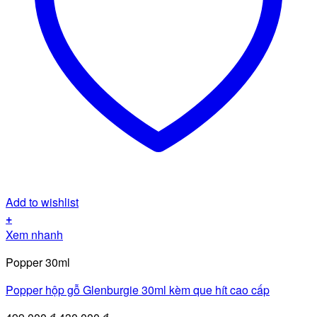
Add to wishlist
+
Xem nhanh
Popper 30ml
Popper hộp gỗ Glenburgie 30ml kèm que hít cao cấp
Giá
Giá