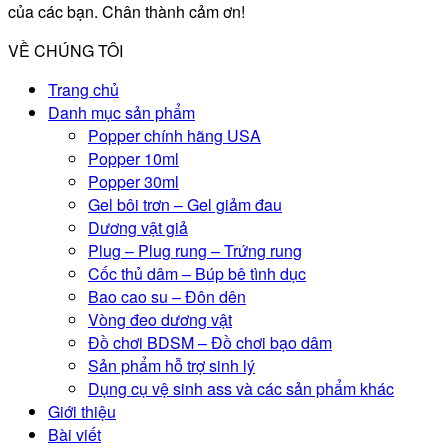
của các bạn. Chân thành cảm ơn!
thể
được
VỀ CHÚNG TÔI
chọn
trên
Trang chủ
trang
Danh mục sản phẩm
sản
Popper chính hãng USA
phẩm
Popper 10ml
Popper 30ml
Gel bôi trơn – Gel giảm đau
Dương vật giả
Plug – Plug rung – Trứng rung
Cốc thủ dâm – Búp bê tình dục
Bao cao su – Đôn dên
Vòng đeo dương vật
Đồ chơi BDSM – Đồ chơi bạo dâm
Sản phẩm hỗ trợ sinh lý
Dụng cụ vệ sinh ass và các sản phẩm khác
Giới thiệu
Bài viết