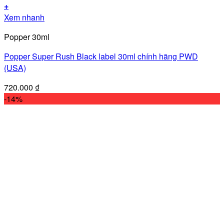
+
Xem nhanh
Popper 30ml
Popper Super Rush Black label 30ml chính hãng PWD
(USA)
720.000
₫
-14%