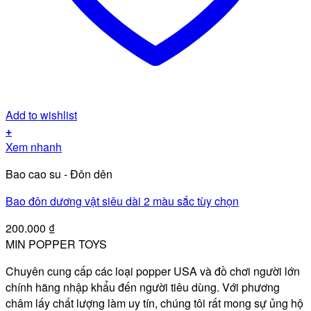
Add to wishlist
+
Sản
Xem nhanh
phẩm
Bao cao su - Đôn dên
này
có
Bao đôn dương vật siêu dài 2 màu sắc tùy chọn
nhiều
biến
200.000
₫
thể.
MIN POPPER TOYS
Các
Chuyên cung cấp các loại popper USA và đồ chơi người lớn
tùy
chính hãng nhập khẩu đến người tiêu dùng. Với phương
chọn
châm lấy chất lượng làm uy tín, chúng tôi rất mong sự ủng hộ
có