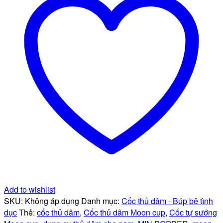
3
loại
tạo
hình
miệng
-
hậu
môn
-
âm
đạo
vô
cùng
kích
thích
số
lượng
Add to wishlist
SKU:
Không áp dụng
Danh mục:
Cốc thủ dâm - Búp bê tình
dục
Thẻ:
cốc thủ dâm
,
Cốc thủ dâm Moon cup
,
Cốc tự sướng