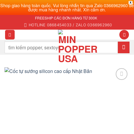
X
Shop giao hàng toàn quốc. Vui lòng nhắn tin qua Zalo 0366962960 để
được mua hàng nhanh nhất. Xin cảm ơn.
Bỏ
FREESHIP CÁC ĐƠN HÀNG TỪ 300K
qua
HOTLINE 0868454033 / ZALO 0366962960
nội
dung
Tìm
kiếm:
Add to
wishlist