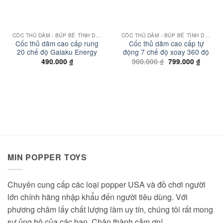
CỐC THỦ DÂM - BÚP BÊ TÌNH DỤC
CỐC THỦ DÂM - BÚP BÊ TÌNH DỤC
Cốc thủ dâm cao cấp rung
Cốc thủ dâm cao cấp tự
20 chế độ Galaku Energy
động 7 chế độ xoay 360 độ
Giá
Giá
900.000
₫
490.000
₫
799.000
₫
gốc
hiện
là:
tại
900.000 ₫.
là:
799.00
MIN POPPER TOYS
Chuyên cung cấp các loại popper USA và đồ chơi người
lớn chính hãng nhập khẩu đến người tiêu dùng. Với
phương châm lấy chất lượng làm uy tín, chúng tôi rất mong
sự ủng hộ của các bạn. Chân thành cảm ơn!