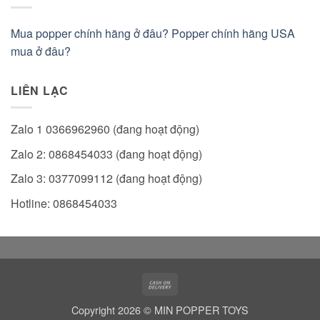
Mua popper chính hãng ở đâu? Popper chính hãng USA
mua ở đâu?
LIÊN LẠC
Zalo 1 0366962960 (đang hoạt động)
Zalo 2: 0868454033 (đang hoạt động)
Zalo 3: 0377099112 (đang hoạt động)
Hotline: 0868454033
Cash
On
Copyright 2026 © MIN POPPER TOYS
Delivery