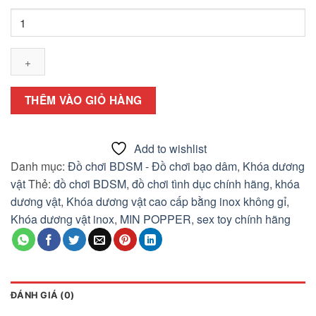
Khóa
dương
vật
cao
cấp
bằng
THÊM VÀO GIỎ HÀNG
inox
không
gỉ
Add to wishlist
số
Danh mục:
Đồ chơi BDSM - Đồ chơi bạo dâm
,
Khóa dương
lượng
vật
Thẻ:
đồ chơi BDSM
,
đồ chơi tình dục chính hãng
,
khóa
dương vật
,
Khóa dương vật cao cấp bằng inox không gỉ
,
Khóa dương vật inox
,
MIN POPPER
,
sex toy chính hãng
ĐÁNH GIÁ (0)