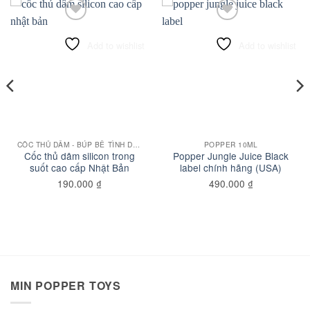
Add to wishlist
Add to wishlist
CỐC THỦ DÂM - BÚP BÊ TÌNH DỤC
POPPER 10ML
Cốc thủ dâm silicon trong
Popper Jungle Juice Black
suốt cao cấp Nhật Bản
label chính hãng (USA)
190.000
₫
490.000
₫
MIN POPPER TOYS