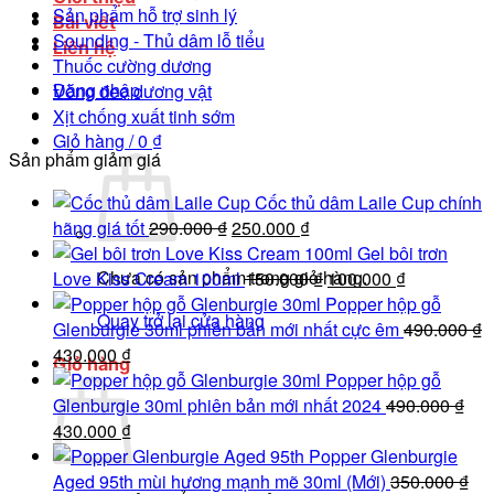
Sản phẩm hỗ trợ sinh lý
Bài viết
Sounding - Thủ dâm lỗ tiểu
Liên hệ
Thuốc cường dương
Đăng nhập
Vòng đeo dương vật
Xịt chống xuất tinh sớm
Giỏ hàng /
0
₫
Sản phẩm giảm giá
Cốc thủ dâm Laile Cup chính
Giá
Giá
hãng giá tốt
290.000
₫
250.000
₫
gốc
hiện
Gel bôi trơn
Chưa có sản phẩm trong giỏ hàng.
là:
tại
Giá
Giá
Love Kiss Cream 100ml
150.000
₫
100.000
₫
290.000 ₫.
là:
gốc
hiện
Popper hộp gỗ
Quay trở lại cửa hàng
250.000 ₫.
là:
tại
Glenburgie 30ml phiên bản mới nhất cực êm
490.000
₫
Giá
Giá
150.000 ₫.
là:
430.000
₫
Giỏ hàng
gốc
hiện
100.000 ₫.
Popper hộp gỗ
là:
tại
Glenburgie 30ml phiên bản mới nhất 2024
490.000
₫
490.000 ₫.
Giá
là:
Giá
430.000
₫
gốc
430.000 ₫.
hiện
Popper Glenburgie
là:
tại
Aged 95th mùi hương mạnh mẽ 30ml (Mới)
350.000
₫