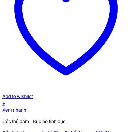
Add to wishlist
+
Sản
Xem nhanh
phẩm
Cốc thủ dâm - Búp bê tình dục
này
có