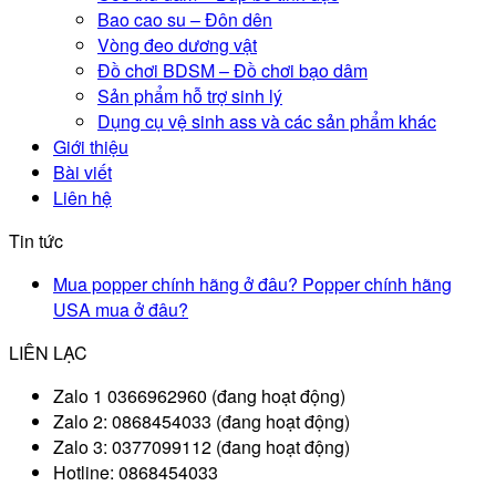
Bao cao su – Đôn dên
Vòng đeo dương vật
Đồ chơi BDSM – Đồ chơi bạo dâm
Sản phẩm hỗ trợ sinh lý
Dụng cụ vệ sinh ass và các sản phẩm khác
Giới thiệu
Bài viết
Liên hệ
Tin tức
Mua popper chính hãng ở đâu? Popper chính hãng
USA mua ở đâu?
LIÊN LẠC
Zalo 1 0366962960 (đang hoạt động)
Zalo 2: 0868454033 (đang hoạt động)
Zalo 3: 0377099112 (đang hoạt động)
Hotline: 0868454033