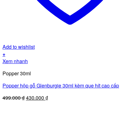
Add to wishlist
+
Xem nhanh
Popper 30ml
Popper hộp gỗ Glenburgie 30ml kèm que hít cao cấp
Giá
Giá
499.000
₫
430.000
₫
gốc
hiện
là:
tại
499.000 ₫.
là:
430.000 ₫.