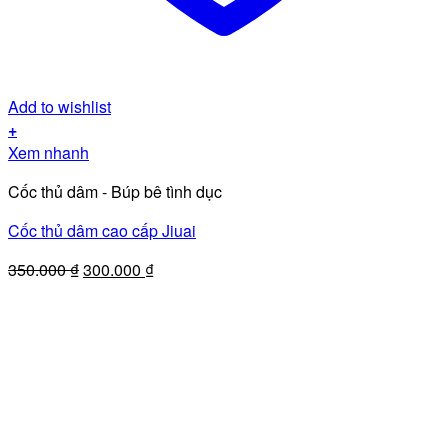
Add to wishlist
+
Xem nhanh
Cốc thủ dâm - Búp bê tình dục
Cốc thủ dâm cao cấp Jiuai
Giá
Giá
350.000
₫
300.000
₫
gốc
hiện
là:
tại
350.000 ₫.
là:
300.000 ₫.