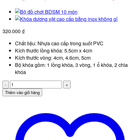
320.000
₫
Chất liệu: Nhựa cao cấp trong suốt PVC
Kích thước lồng khóa: 5.5cm x 4cm
Kích thước vòng: 4cm, 4.6cm, 5cm
Bộ khóa gồm: 1 lồng khóa, 3 vòng, 1 ổ khóa, 2 chìa
khóa
Khóa
dương
Thêm vào giỏ hàng
vật
trong
suốt
bằng
nhựa
PVC