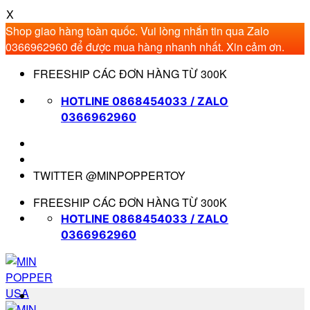
X
Shop giao hàng toàn quốc. Vui lòng nhắn tin qua Zalo
0366962960 để được mua hàng nhanh nhất. Xin cảm ơn.
Bỏ
FREESHIP CÁC ĐƠN HÀNG TỪ 300K
qua
nội
HOTLINE 0868454033 / ZALO
dung
0366962960
TWITTER @MINPOPPERTOY
FREESHIP CÁC ĐƠN HÀNG TỪ 300K
HOTLINE 0868454033 / ZALO
0366962960