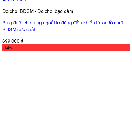
Đồ chơi BDSM - Đồ chơi bạo dâm
Plug đuôi chó rung ngoắt tự động điều khiển từ xa đồ chơi
BDSM cực chất
699.000
₫
-14%