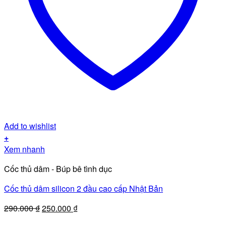
Add to wishlist
+
Xem nhanh
Cốc thủ dâm - Búp bê tình dục
Cốc thủ dâm silicon 2 đầu cao cấp Nhật Bản
Giá
Giá
290.000
₫
250.000
₫
gốc
hiện