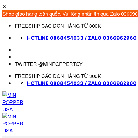
X
Shop giao hàng toàn quốc. Vui lòng nhắn tin qua Zalo 03669
Bỏ
FREESHIP CÁC ĐƠN HÀNG TỪ 300K
qua
nội
HOTLINE 0868454033 / ZALO 0366962960
dung
TWITTER @MINPOPPERTOY
FREESHIP CÁC ĐƠN HÀNG TỪ 300K
HOTLINE 0868454033 / ZALO 0366962960