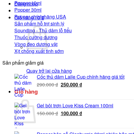
Popper 10ml
Đăng nhập
Popper 30ml
Popper chính hãng USA
Giỏ hàng /
0
₫
Sản phẩm hỗ trợ sinh lý
Sounding - Thủ dâm lỗ tiểu
Thuốc cường dương
Vòng đeo dương vật
Xịt chống xuất tinh sớm
Sản phẩm giảm giá
Quay trở lại cửa hàng
Cốc thủ dâm Laile Cup chính hãng giá tốt
Giá
Giá
290.000
₫
250.000
₫
gốc
hiện
Giỏ hàng
là:
tại
290.000 ₫.
là:
Gel bôi trơn Love Kiss Cream 100ml
250.000 ₫.
Giá
Giá
150.000
₫
100.000
₫
gốc
hiện
là:
tại
150.000 ₫.
là: