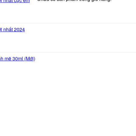
i nhất cực êm
i nhất 2024
h mẽ 30ml (Mới)