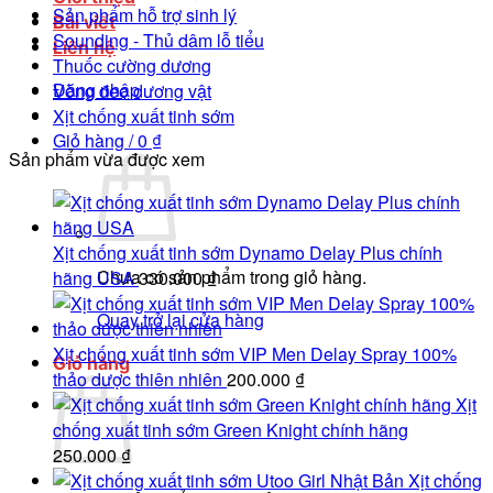
Sản phẩm hỗ trợ sinh lý
Bài viết
Sounding - Thủ dâm lỗ tiểu
Liên hệ
Thuốc cường dương
Đăng nhập
Vòng đeo dương vật
Xịt chống xuất tinh sớm
Giỏ hàng /
0
₫
Sản phẩm vừa được xem
Xịt chống xuất tinh sớm Dynamo Delay Plus chính
Chưa có sản phẩm trong giỏ hàng.
hãng USA
330.000
₫
Quay trở lại cửa hàng
Xịt chống xuất tinh sớm VIP Men Delay Spray 100%
Giỏ hàng
thảo dược thiên nhiên
200.000
₫
Xịt
chống xuất tinh sớm Green Knight chính hãng
250.000
₫
Xịt chống