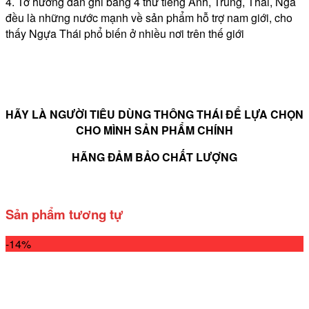
4. Tờ hướng dẫn ghi bằng 4 thứ tiếng Anh, Trung, Thái, Nga
đều là những nước mạnh về sản phẩm hỗ trợ nam giới, cho
thấy Ngựa Thái phổ biến ở nhiều nơi trên thế giới
HÃY LÀ NGƯỜI TIÊU DÙNG THÔNG THÁI ĐỂ LỰA CHỌN
CHO MÌNH SẢN PHẨM CHÍNH
HÃNG ĐẢM BẢO CHẤT LƯỢNG
Sản phẩm tương tự
-14%