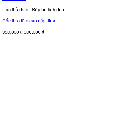
Cốc thủ dâm - Búp bê tình dục
Cốc thủ dâm cao cấp Jiuai
Giá
Giá
350.000
₫
300.000
₫
gốc
hiện
là:
tại
350.000 ₫.
là:
300.000 ₫.