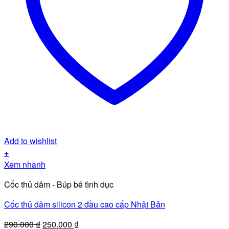
Add to wishlist
+
Xem nhanh
Cốc thủ dâm - Búp bê tình dục
Cốc thủ dâm silicon 2 đầu cao cấp Nhật Bản
Giá
Giá
290.000
₫
250.000
₫