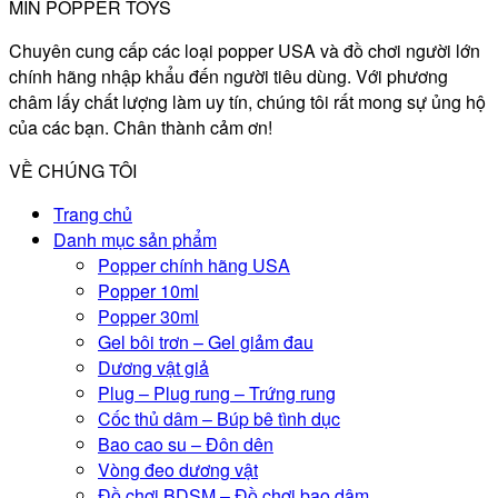
MIN POPPER TOYS
Chuyên cung cấp các loại popper USA và đồ chơi người lớn
chính hãng nhập khẩu đến người tiêu dùng. Với phương
châm lấy chất lượng làm uy tín, chúng tôi rất mong sự ủng hộ
của các bạn. Chân thành cảm ơn!
VỀ CHÚNG TÔI
Trang chủ
Danh mục sản phẩm
Popper chính hãng USA
Popper 10ml
Popper 30ml
Gel bôi trơn – Gel giảm đau
Dương vật giả
Plug – Plug rung – Trứng rung
Cốc thủ dâm – Búp bê tình dục
Bao cao su – Đôn dên
Vòng đeo dương vật
Đồ chơi BDSM – Đồ chơi bạo dâm