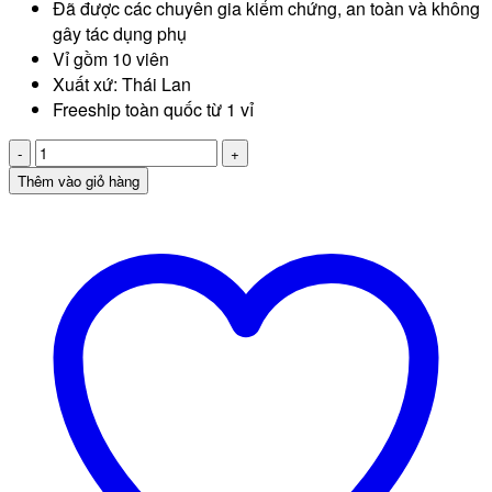
Đã được các chuyên gia kiểm chứng, an toàn và không
gây tác dụng phụ
Vỉ gồm 10 viên
Xuất xứ: Thái Lan
Freeship toàn quốc từ 1 vỉ
Ngựa
thái
Thêm vào giỏ hàng
xanh
chính
hãng
nhập
khẩu
số
lượng