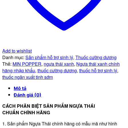
Add to wishlist
Danh mục:
Sản phẩm hỗ trợ sinh lý
,
Thuốc cường dương
Thẻ:
MIN POPPER
,
ngựa thái xanh
,
Ngựa thái xanh chính
hãng nhập khẩu
,
thuốc cường dương
,
thuốc hỗ trợ sinh lý
,
thuốc ngăn xuất tinh sớm
Mô tả
Đánh giá (0)
CÁCH PHÂN BIỆT SẢN PHẨM NGỰA THÁI
CHUẨN
CHÍNH HÃNG
1. Sản phẩm Ngựa Thái chính hãng có mẫu mã như hình