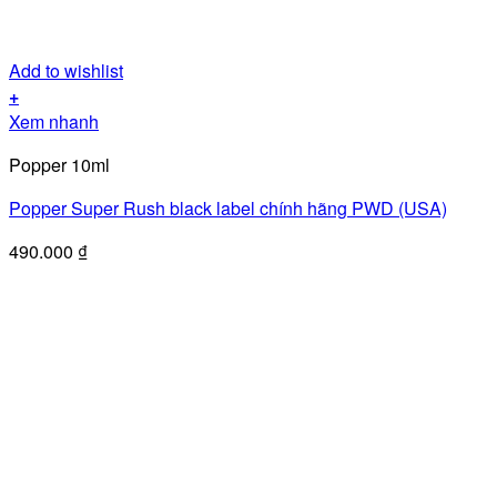
Add to wishlist
+
Xem nhanh
Popper 10ml
Popper Super Rush black label chính hãng PWD (USA)
490.000
₫