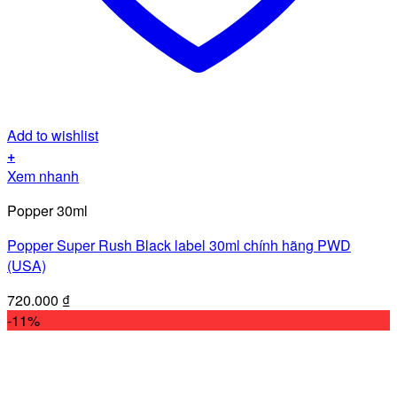
Add to wishlist
+
Xem nhanh
Popper 30ml
Popper Super Rush Black label 30ml chính hãng PWD
(USA)
720.000
₫
-11%