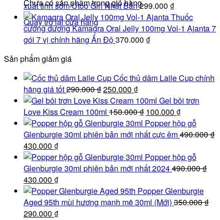
Chưa có sản phẩm trong giỏ hàng.
xuất tinh sớm Utoo Girl Nhật Bản
299.000
₫
Thuốc
Quay trở lại cửa hàng
cường dương Kamagra Oral Jelly 100mg Vol-1 Ajanta 7
gói 7 vị chính hãng Ấn Độ
370.000
₫
Sản phẩm giảm giá
Cốc thủ dâm Laile Cup chính
Giá
Giá
hãng giá tốt
290.000
₫
250.000
₫
gốc
hiện
Gel bôi trơn
là:
tại
Giá
Giá
Love Kiss Cream 100ml
150.000
₫
100.000
₫
290.000 ₫.
là:
gốc
hiện
Popper hộp gỗ
250.000 ₫.
là:
tại
Glenburgie 30ml phiên bản mới nhất cực êm
490.000
₫
Giá
Giá
150.000 ₫.
là:
430.000
₫
gốc
hiện
100.000 ₫.
Popper hộp gỗ
là:
tại
Glenburgie 30ml phiên bản mới nhất 2024
490.000
₫
490.000 ₫.
Giá
là:
Giá
430.000
₫
gốc
430.000 ₫.
hiện
Popper Glenburgie
là:
tại
Aged 95th mùi hương mạnh mẽ 30ml (Mới)
350.000
₫
490.000 ₫.
Giá
là:
Giá
290.000
₫