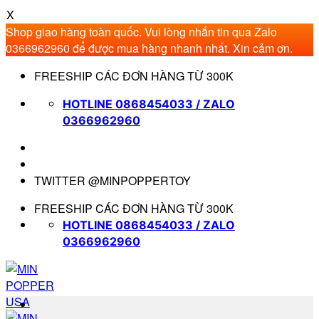
X
Shop giao hàng toàn quốc. Vui lòng nhắn tin qua Zalo
0366962960 để được mua hàng nhanh nhất. Xin cảm ơn.
Bỏ
FREESHIP CÁC ĐƠN HÀNG TỪ 300K
qua
nội
HOTLINE 0868454033 / ZALO
dung
0366962960
TWITTER @MINPOPPERTOY
FREESHIP CÁC ĐƠN HÀNG TỪ 300K
HOTLINE 0868454033 / ZALO
0366962960