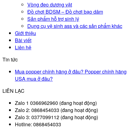
Vòng đeo dương vật
Đồ chơi BDSM – Đồ chơi bạo dâm
Sản phẩm hỗ trợ sinh lý
Dụng cụ vệ sinh ass và các sản phẩm khác
Giới thiệu
Bài viết
Liên hệ
Tin tức
Mua popper chính hãng ở đâu? Popper chính hãng
USA mua ở đâu?
LIÊN LẠC
Zalo 1 0366962960 (đang hoạt động)
Zalo 2: 0868454033 (đang hoạt động)
Zalo 3: 0377099112 (đang hoạt động)
Hotline: 0868454033