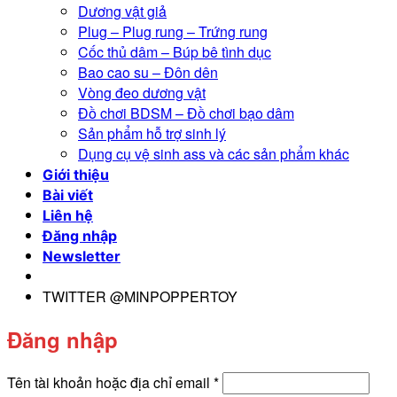
Dương vật giả
Plug – Plug rung – Trứng rung
Cốc thủ dâm – Búp bê tình dục
Bao cao su – Đôn dên
Vòng đeo dương vật
Đồ chơi BDSM – Đồ chơi bạo dâm
Sản phẩm hỗ trợ sinh lý
Dụng cụ vệ sinh ass và các sản phẩm khác
Giới thiệu
Bài viết
Liên hệ
Đăng nhập
Newsletter
TWITTER @MINPOPPERTOY
Đăng nhập
Bắt
Tên tài khoản hoặc địa chỉ email
*