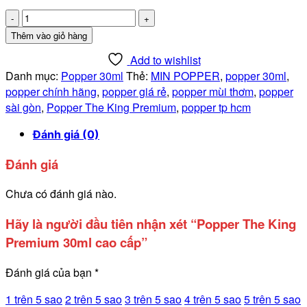
Popper
The
Thêm vào giỏ hàng
King
Add to wishlist
Premium
Danh mục:
Popper 30ml
Thẻ:
MIN POPPER
,
popper 30ml
,
30ml
popper chính hãng
,
popper giá rẻ
,
popper mùi thơm
,
popper
cao
sài gòn
,
Popper The King Premium
,
popper tp hcm
cấp
số
Đánh giá (0)
lượng
Đánh giá
Chưa có đánh giá nào.
Hãy là người đầu tiên nhận xét “Popper The King
Premium 30ml cao cấp”
Đánh giá của bạn
*
1 trên 5 sao
2 trên 5 sao
3 trên 5 sao
4 trên 5 sao
5 trên 5 sao