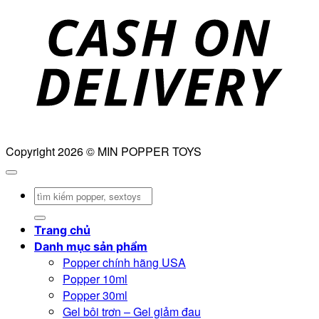
D
Copyright 2026 © MIN POPPER TOYS
Tìm
kiếm:
Trang chủ
Danh mục sản phẩm
Popper chính hãng USA
Popper 10ml
Popper 30ml
Gel bôi trơn – Gel giảm đau