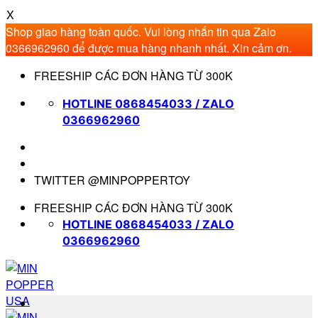
X
Shop giao hàng toàn quốc. Vui lòng nhắn tin qua Zalo
0366962960 để được mua hàng nhanh nhất. Xin cảm ơn.
Bỏ
FREESHIP CÁC ĐƠN HÀNG TỪ 300K
qua
nội
HOTLINE 0868454033 / ZALO
dung
0366962960
TWITTER @MINPOPPERTOY
FREESHIP CÁC ĐƠN HÀNG TỪ 300K
HOTLINE 0868454033 / ZALO
0366962960