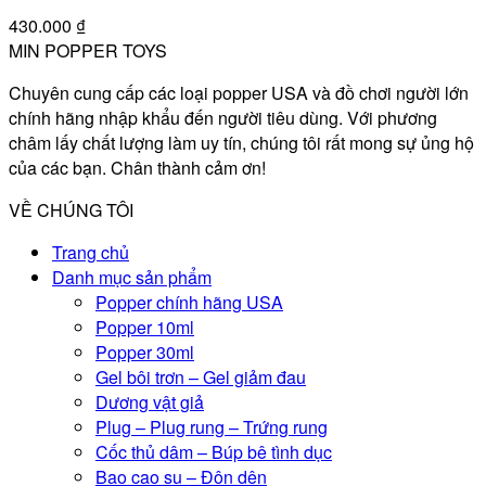
430.000
₫
MIN POPPER TOYS
Chuyên cung cấp các loại popper USA và đồ chơi người lớn
chính hãng nhập khẩu đến người tiêu dùng. Với phương
châm lấy chất lượng làm uy tín, chúng tôi rất mong sự ủng hộ
của các bạn. Chân thành cảm ơn!
VỀ CHÚNG TÔI
Trang chủ
Danh mục sản phẩm
Popper chính hãng USA
Popper 10ml
Popper 30ml
Gel bôi trơn – Gel giảm đau
Dương vật giả
Plug – Plug rung – Trứng rung
Cốc thủ dâm – Búp bê tình dục
Bao cao su – Đôn dên