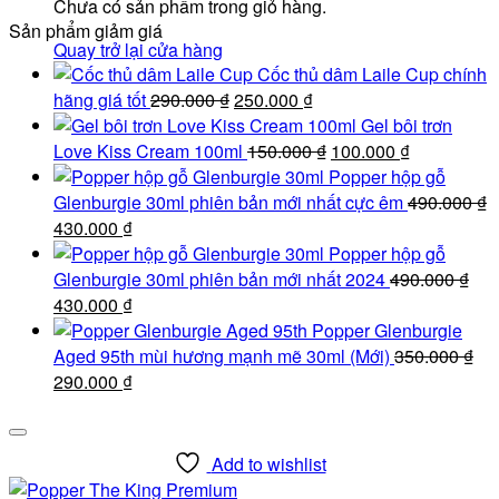
Chưa có sản phẩm trong giỏ hàng.
Sản phẩm giảm giá
Quay trở lại cửa hàng
Cốc thủ dâm Laile Cup chính
Giá
Giá
hãng giá tốt
290.000
₫
250.000
₫
gốc
hiện
Gel bôi trơn
là:
tại
Giá
Giá
Love Kiss Cream 100ml
150.000
₫
100.000
₫
290.000 ₫.
là:
gốc
hiện
Popper hộp gỗ
250.000 ₫.
là:
tại
Glenburgie 30ml phiên bản mới nhất cực êm
490.000
₫
Giá
Giá
150.000 ₫.
là:
430.000
₫
gốc
hiện
100.000 ₫.
Popper hộp gỗ
là:
tại
Glenburgie 30ml phiên bản mới nhất 2024
490.000
₫
490.000 ₫.
Giá
là:
Giá
430.000
₫
gốc
430.000 ₫.
hiện
Popper Glenburgie
là:
tại
Aged 95th mùi hương mạnh mẽ 30ml (Mới)
350.000
₫
490.000 ₫.
Giá
là:
Giá
290.000
₫
gốc
430.000 ₫.
hiện
là:
tại
350.000 ₫.
là:
Add to wishlist
290.000 ₫.