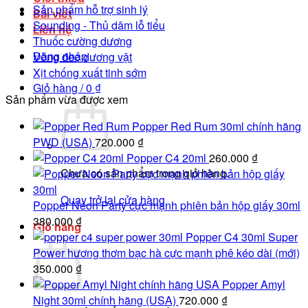
Sản phẩm hỗ trợ sinh lý
Bài viết
Sounding - Thủ dâm lỗ tiểu
Liên hệ
Thuốc cường dương
Đăng nhập
Vòng đeo dương vật
Xịt chống xuất tinh sớm
Giỏ hàng /
0
₫
Sản phẩm vừa được xem
Popper Red Rum 30ml chính hãng
PWD (USA)
720.000
₫
Popper C4 20ml
260.000
₫
Chưa có sản phẩm trong giỏ hàng.
Quay trở lại cửa hàng
Popper Neon Party cực mạnh phiên bản hộp giấy 30ml
380.000
₫
Giỏ hàng
Popper C4 30ml Super
Power hương thơm bạc hà cực mạnh phê kéo dài (mới)
350.000
₫
Popper Amyl
Night 30ml chính hãng (USA)
720.000
₫