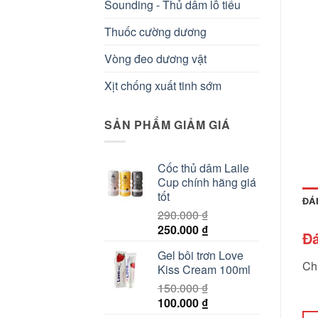
Sounding - Thủ dâm lỗ tiểu
Thuốc cường dương
Vòng đeo dương vật
Xịt chống xuất tinh sớm
SẢN PHẨM GIẢM GIÁ
Cốc thủ dâm Laile
Cup chính hãng giá
tốt
ĐÁ
290.000
₫
Giá
Giá
250.000
₫
Đá
gốc
hiện
Gel bôi trơn Love
là:
tại
Ch
Kiss Cream 100ml
290.000 ₫.
là:
150.000
₫
250.000 ₫.
Giá
Giá
100.000
₫
gốc
hiện