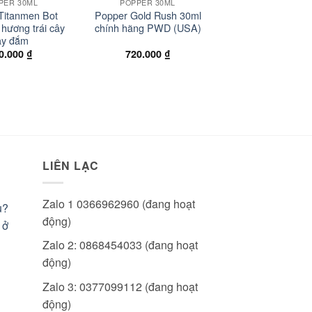
PER 30ML
POPPER 30ML
POPPER 30M
Titanmen Bot
Popper Gold Rush 30ml
Popper Amste
hương trái cây
chính hãng PWD (USA)
Original 30ml c
ay đắm
hãng (USA)
0.000
₫
720.000
₫
720.000
₫
LIÊN LẠC
Zalo 1 0366962960 (đang hoạt
u?
động)
 ở
Zalo 2: 0868454033 (đang hoạt
động)
Zalo 3: 0377099112 (đang hoạt
động)