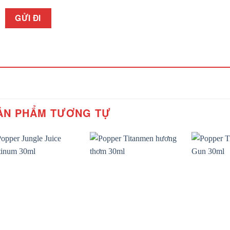
ẢN PHẨM TƯƠNG TỰ
Add to
Add to
wishlist
wishlist
+
+
+