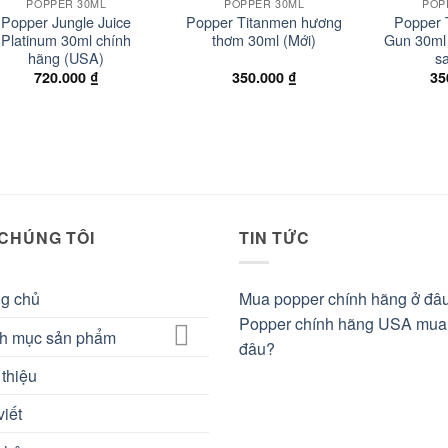
POPPER 30ML
POPPER 30ML
POP
Popper Jungle Juice
Popper Titanmen hương
Popper 
Platinum 30ml chính
thơm 30ml (Mới)
Gun 30ml 
hãng (USA)
s
720.000
₫
350.000
₫
35
 CHÚNG TÔI
TIN TỨC
ng chủ
Mua popper chính hãng ở đâ
Popper chính hãng USA mua
h mục sản phẩm
đâu?
 thiệu
viết