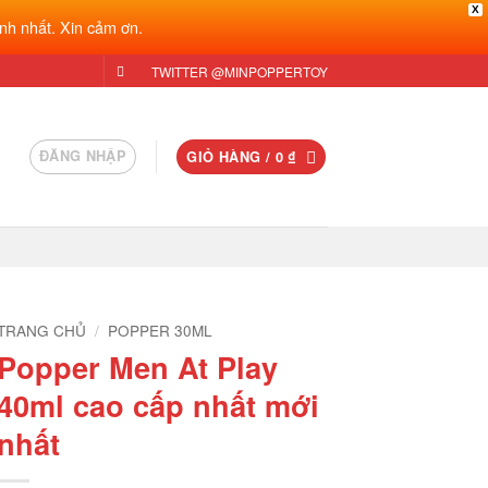
X
nh nhất. Xin cảm ơn.
TWITTER @MINPOPPERTOY
ĐĂNG NHẬP
GIỎ HÀNG /
0
₫
TRANG CHỦ
/
POPPER 30ML
Popper Men At Play
40ml cao cấp nhất mới
nhất