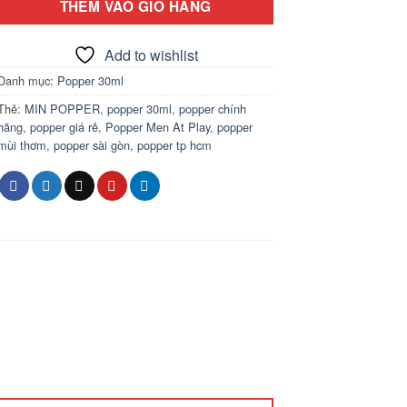
THÊM VÀO GIỎ HÀNG
Add to wishlist
Danh mục:
Popper 30ml
Thẻ:
MIN POPPER
,
popper 30ml
,
popper chính
hãng
,
popper giá rẻ
,
Popper Men At Play
,
popper
mùi thơm
,
popper sài gòn
,
popper tp hcm