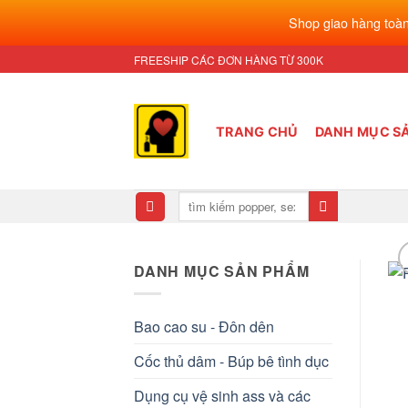
Shop giao hàng toàn
Bỏ
FREESHIP CÁC ĐƠN HÀNG TỪ 300K
qua
nội
dung
TRANG CHỦ
DANH MỤC S
Tìm
kiếm:
DANH MỤC SẢN PHẨM
Bao cao su - Đôn dên
Cốc thủ dâm - Búp bê tình dục
Dụng cụ vệ sinh ass và các