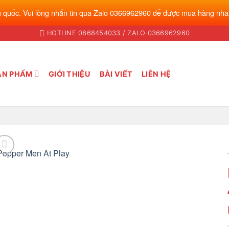
 quốc. Vui lòng nhắn tin qua Zalo 0366962960 để được mua hàng nha
HOTLINE 0868454033 / ZALO 0366962960
ẢN PHẨM
GIỚI THIỆU
BÀI VIẾT
LIÊN HỆ
Add to
wishlist