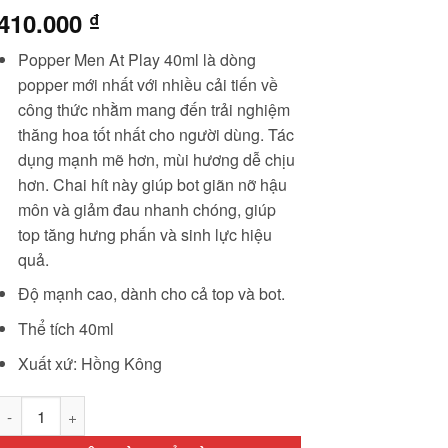
410.000
₫
Popper Men At Play 40ml là dòng
popper mới nhất với nhiều cải tiến về
công thức nhằm mang đến trải nghiệm
thăng hoa tốt nhất cho người dùng. Tác
dụng mạnh mẽ hơn, mùi hương dễ chịu
hơn. Chai hít này giúp bot giãn nỡ hậu
môn và giảm đau nhanh chóng, giúp
top tăng hưng phấn và sinh lực hiệu
quả.
Độ mạnh cao, dành cho cả top và bot.
Thể tích 40ml
Xuất xứ: Hồng Kông
Popper Men At Play 40ml cao cấp nhất mới nhất số lượng