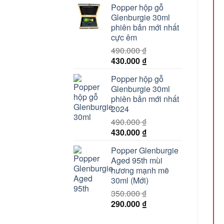
Popper hộp gỗ
là:
tại
Glenburgie 30ml
150.000 ₫.
là:
phiên bản mới nhất
100.000 ₫.
cực êm
490.000
₫
Giá
Giá
430.000
₫
gốc
hiện
Popper hộp gỗ
là:
tại
Glenburgie 30ml
490.000 ₫.
là:
phiên bản mới nhất
430.000 ₫.
2024
490.000
₫
Giá
Giá
430.000
₫
gốc
hiện
Popper Glenburgie
là:
tại
Aged 95th mùi
490.000 ₫.
là:
hương mạnh mẽ
430.000 ₫.
30ml (Mới)
350.000
₫
Giá
Giá
290.000
₫
gốc
hiện