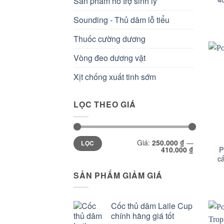
Sản phẩm hỗ trợ sinh lý
Sounding - Thủ dâm lỗ tiểu
Thuốc cường dương
Vòng đeo dương vật
Xịt chống xuất tinh sớm
LỌC THEO GIÁ
+
Giá
Giá
Giá:
250.000 ₫
—
LỌC
tối
tối
P
410.000 ₫
thiểu
đa
c
SẢN PHẨM GIẢM GIÁ
Cốc thủ dâm Laile Cup
chính hãng giá tốt