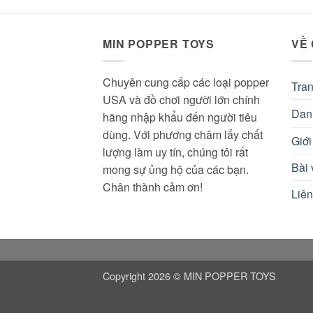
350.000 ₫.
là:
290.000 ₫.
MIN POPPER TOYS
VỀ
Chuyên cung cấp các loại popper
Tra
USA và đồ chơi người lớn chính
Dan
hãng nhập khẩu đến người tiêu
dùng. Với phương châm lấy chất
Giới
lượng làm uy tín, chúng tôi rất
Bài 
mong sự ủng hộ của các bạn.
Chân thành cảm ơn!
Liên
Copyright 2026 © MIN POPPER TOYS