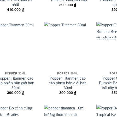
nhất
qu
390.000
₫
410.000
₫
39
Add to
Add to
wishlist
wishlist
+
+
POPPER 30ML
POPPER 30ML
POP
opper Titanmen cao
Popper Titanmen cao
Popper 
ấp phiên bản giới hạn
cấp phiên bản giới hạn
Bumble Be
30ml
30ml
trái cây 
390.000
₫
390.000
₫
35