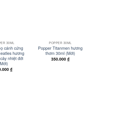
Add to
Add to
wishlist
wishlist
+
PER 30ML
POPPER 30ML
ọ cánh cứng
Popper Titanmen hương
Beatles hương
thơm 30ml (Mới)
 cây nhiệt đới
350.000
₫
(Mới)
0.000
₫