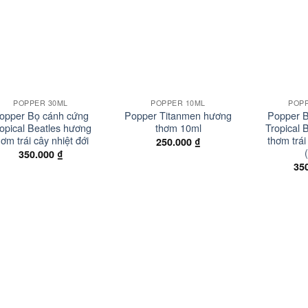
Add to
Add to
wishlist
wishlist
+
+
POPPER 30ML
POPPER 10ML
POP
opper Bọ cánh cứng
Popper Titanmen hương
Popper B
opical Beatles hương
thơm 10ml
Tropical 
hơm trái cây nhiệt đới
thơm trái
250.000
₫
350.000
₫
35