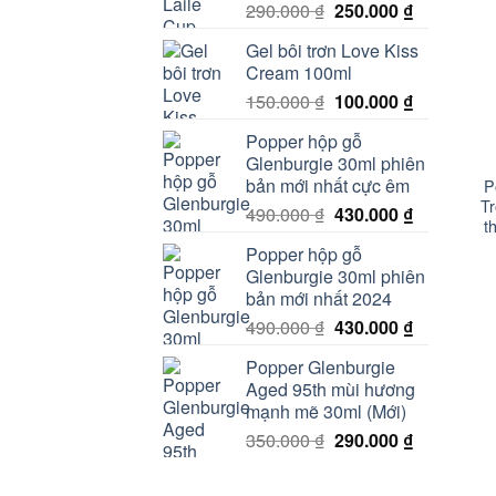
Giá
Giá
290.000
₫
250.000
₫
gốc
hiện
Gel bôi trơn Love Kiss
là:
tại
Cream 100ml
290.000 ₫.
là:
Giá
Giá
150.000
₫
100.000
₫
250.000 ₫.
gốc
hiện
+
Popper hộp gỗ
là:
tại
Glenburgie 30ml phiên
150.000 ₫.
là:
bản mới nhất cực êm
P
100.000 ₫.
Tr
Giá
Giá
490.000
₫
430.000
₫
t
gốc
hiện
Popper hộp gỗ
là:
tại
Glenburgie 30ml phiên
490.000 ₫.
là:
bản mới nhất 2024
430.000 ₫.
Giá
Giá
490.000
₫
430.000
₫
gốc
hiện
Popper Glenburgie
là:
tại
Aged 95th mùi hương
490.000 ₫.
là:
mạnh mẽ 30ml (Mới)
430.000 ₫.
Giá
Giá
350.000
₫
290.000
₫
gốc
hiện
là:
tại