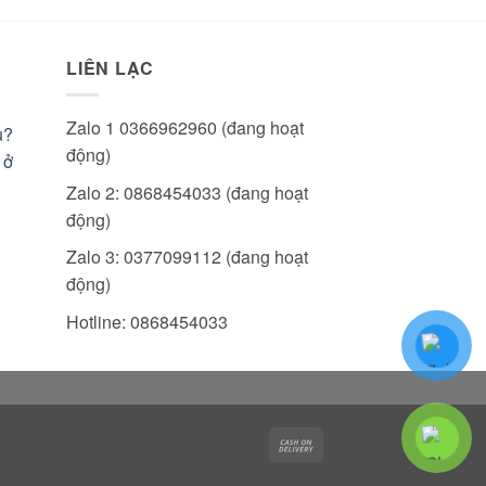
LIÊN LẠC
Zalo 1 0366962960 (đang hoạt
u?
động)
 ở
Zalo 2: 0868454033 (đang hoạt
động)
Zalo 3: 0377099112 (đang hoạt
động)
Hotline: 0868454033
Cash
On