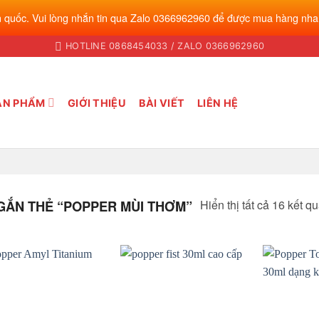
 quốc. Vui lòng nhắn tin qua Zalo 0366962960 để được mua hàng nha
HOTLINE 0868454033 / ZALO 0366962960
ẢN PHẨM
GIỚI THIỆU
BÀI VIẾT
LIÊN HỆ
Hiển thị tất cả 16 kết q
ẮN THẺ “POPPER MÙI THƠM”
Add to
Add to
wishlist
wishlist