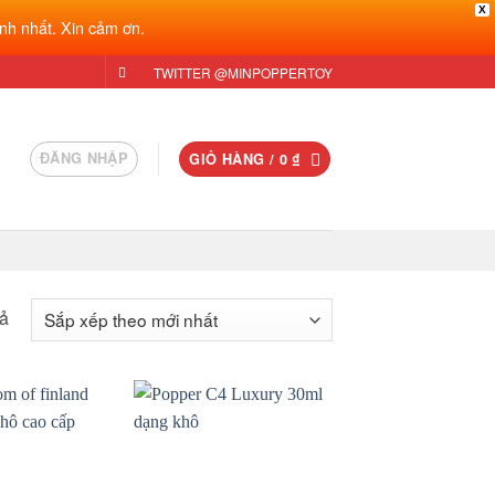
X
nh nhất. Xin cảm ơn.
TWITTER @MINPOPPERTOY
ĐĂNG NHẬP
GIỎ HÀNG /
0
₫
Đã
uả
sắp
xếp
theo
mới
Add to
Add to
nhất
wishlist
wishlist