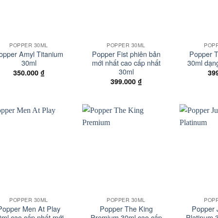
+
+
POPPER 30ML
POPPER 30ML
POP
opper Amyl Titanium
Popper Fist phiên bản
Popper T
30ml
mới nhất cao cấp nhất
30ml dạn
30ml
350.000
₫
39
399.000
₫
Add to
Add to
wishlist
wishlist
+
+
POPPER 30ML
POPPER 30ML
POP
Popper Men At Play
Popper The King
Popper 
0ml cao cấp nhất mới
Premium 30ml cao cấp
Platinum 