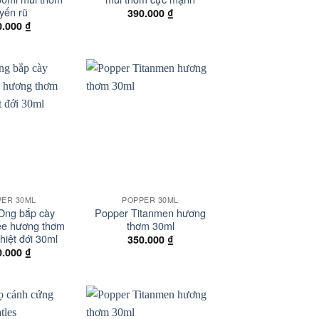
yến rũ
390.000
₫
0.000
₫
Add to
Add to
wishlist
wishlist
+
PER 30ML
POPPER 30ML
Ong bắp cày
Popper Titanmen hương
e hương thơm
thơm 30ml
nhiệt đới 30ml
350.000
₫
0.000
₫