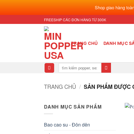
Shop giao hàng toàn
Bỏ
FREESHIP CÁC ĐƠN HÀNG TỪ 300K
qua
nội
dung
TRANG CHỦ
DANH MỤC S
Tìm
kiếm:
TRANG CHỦ
/
SẢN PHẨM ĐƯỢC G
DANH MỤC SẢN PHẨM
Bao cao su - Đôn dên