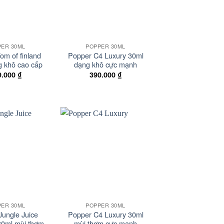
+
PER 30ML
POPPER 30ML
om of finland
Popper C4 Luxury 30ml
g khô cao cấp
dạng khô cực mạnh
9.000
₫
390.000
₫
Add to
Add to
wishlist
wishlist
+
PER 30ML
POPPER 30ML
Jungle Juice
Popper C4 Luxury 30ml
30ml mùi thơm
mùi thơm cực mạnh