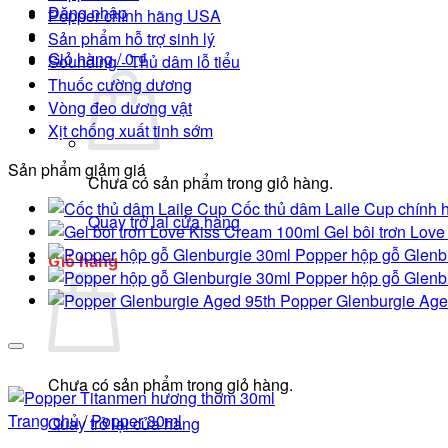
Đăng nhập
Popper chính hãng USA
Sản phẩm hỗ trợ sinh lý
Giỏ hàng /
0
₫
Sounding - Thủ dâm lỗ tiểu
Thuốc cường dương
Vòng đeo dương vật
Xịt chống xuất tinh sớm
Sản phẩm giảm giá
Chưa có sản phẩm trong giỏ hàng.
Cốc thủ dâm Laile Cup chính h
Quay trở lại cửa hàng
Gel bôi trơn Lov
Popper hộp gỗ Glenb
Giỏ hàng
Popper hộp gỗ Glenb
Popper Glenburgie Age
Chưa có sản phẩm trong giỏ hàng.
Trang chủ
/
Popper 30ml
Quay trở lại cửa hàng