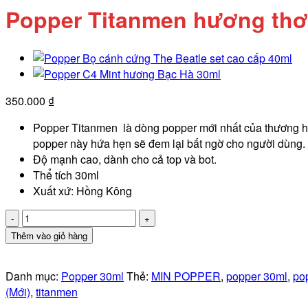
Popper Titanmen hương th
350.000
₫
Popper Titanmen là dòng popper mới nhất của thương hiệ
popper này hứa hẹn sẽ đem lại bất ngờ cho người dùng.
Độ mạnh cao, dành cho cả top và bot.
Thể tích 30ml
Xuất xứ: Hồng Kông
Popper
Titanmen
Thêm vào giỏ hàng
hương
thơm
Danh mục:
Popper 30ml
Thẻ:
MIN POPPER
,
popper 30ml
,
po
30ml
(Mới)
,
titanmen
số