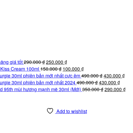
Giá
Giá
ãng giá tốt
290.000
₫
250.000
₫
gốc
Giá
hiện
Giá
e Kiss Cream 100ml
150.000
₫
100.000
₫
là:
gốc
tại
hiện
Giá
Giá
urgie 30ml phiên bản mới nhất cực êm
490.000
₫
430.000
₫
290.000 ₫.
là:
là:
tại
Giá
gốc
Giá
hiệ
urgie 30ml phiên bản mới nhất 2024
490.000
₫
430.000
₫
150.000 ₫.
250.000 ₫.
là:
gốc
là:
Giá
hiện
tại
Giá
d 95th mùi hương mạnh mẽ 30ml (Mới)
350.000
₫
290.000
₫
100.000 ₫.
là:
490.000 ₫.
gốc
tại
là:
hiệ
490.000 ₫.
là:
là:
430
tại
350.000 ₫.
430.00
là:
Add to wishlist
290