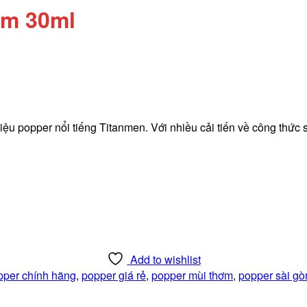
ơm 30ml
u popper nổi tiếng Titanmen. Với nhiều cải tiến về công thức s
Add to wishlist
pper chính hãng
,
popper giá rẻ
,
popper mùi thơm
,
popper sài gò