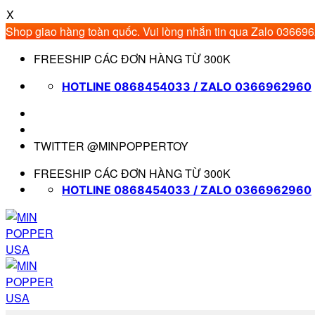
X
Shop giao hàng toàn quốc. Vui lòng nhắn tin qua Zalo 03669
Bỏ
FREESHIP CÁC ĐƠN HÀNG TỪ 300K
qua
nội
HOTLINE 0868454033 / ZALO 0366962960
dung
TWITTER @MINPOPPERTOY
FREESHIP CÁC ĐƠN HÀNG TỪ 300K
HOTLINE 0868454033 / ZALO 0366962960