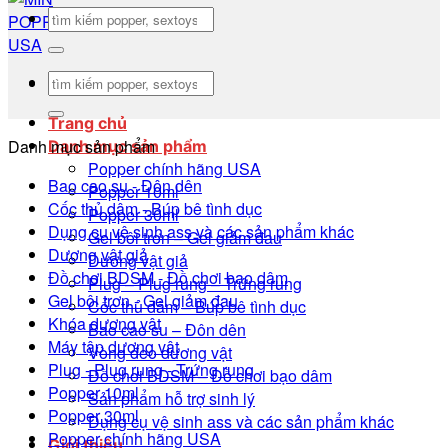
Tìm
kiếm:
Tìm
kiếm:
Trang chủ
Danh mục sản phẩm
Danh mục sản phẩm
Popper chính hãng USA
Bao cao su - Đôn dên
Popper 10ml
Cốc thủ dâm - Búp bê tình dục
Popper 30ml
Dụng cụ vệ sinh ass và các sản phẩm khác
Gel bôi trơn – Gel giảm đau
Dương vật giả
Dương vật giả
Đồ chơi BDSM - Đồ chơi bạo dâm
Plug – Plug rung – Trứng rung
Gel bôi trơn - Gel giảm đau
Cốc thủ dâm – Búp bê tình dục
Khóa dương vật
Bao cao su – Đôn dên
Máy tập dương vật
Vòng đeo dương vật
Plug - Plug rung - Trứng rung
Đồ chơi BDSM – Đồ chơi bạo dâm
Popper 10ml
Sản phẩm hỗ trợ sinh lý
Popper 30ml
Dụng cụ vệ sinh ass và các sản phẩm khác
Popper chính hãng USA
Giới thiệu