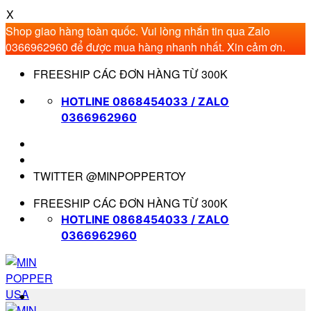
X
Shop giao hàng toàn quốc. Vui lòng nhắn tin qua Zalo
0366962960 để được mua hàng nhanh nhất. Xin cảm ơn.
Bỏ
FREESHIP CÁC ĐƠN HÀNG TỪ 300K
qua
nội
HOTLINE 0868454033 / ZALO
dung
0366962960
TWITTER @MINPOPPERTOY
FREESHIP CÁC ĐƠN HÀNG TỪ 300K
HOTLINE 0868454033 / ZALO
0366962960