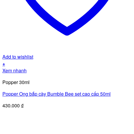
Add to wishlist
+
Xem nhanh
Popper 30ml
Popper Ong bắp cày Bumble Bee set cao cấp 50ml
430.000
₫