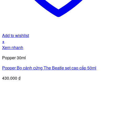
Add to wishlist
+
Xem nhanh
Popper 30ml
Popper Bọ cánh cứng The Beatle set cao cấp 50ml
430.000
₫