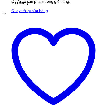
Chưa có sản phẩm trong giỏ hàng.
490.000 ₫.
Giá
là:
Giá
290.000
₫
gốc
430.000 ₫.
hiện
Quay trở lại cửa hàng
là:
tại
350.000 ₫.
là:
290.000 ₫.