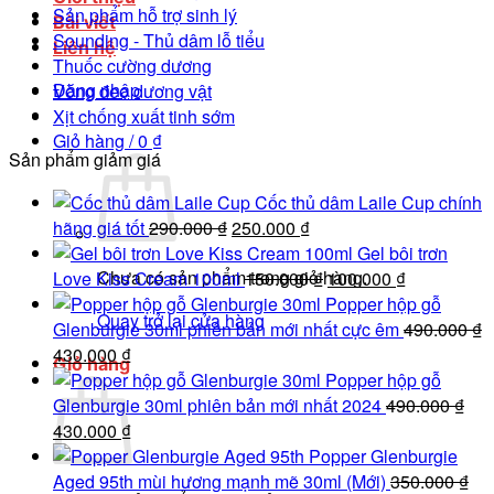
Sản phẩm hỗ trợ sinh lý
Bài viết
Sounding - Thủ dâm lỗ tiểu
Liên hệ
Thuốc cường dương
Đăng nhập
Vòng đeo dương vật
Xịt chống xuất tinh sớm
Giỏ hàng /
0
₫
Sản phẩm giảm giá
Cốc thủ dâm Laile Cup chính
Giá
Giá
hãng giá tốt
290.000
₫
250.000
₫
gốc
hiện
Gel bôi trơn
Chưa có sản phẩm trong giỏ hàng.
là:
tại
Giá
Giá
Love Kiss Cream 100ml
150.000
₫
100.000
₫
290.000 ₫.
là:
gốc
hiện
Popper hộp gỗ
Quay trở lại cửa hàng
250.000 ₫.
là:
tại
Glenburgie 30ml phiên bản mới nhất cực êm
490.000
₫
Giá
Giá
150.000 ₫.
là:
430.000
₫
Giỏ hàng
gốc
hiện
100.000 ₫.
Popper hộp gỗ
là:
tại
Glenburgie 30ml phiên bản mới nhất 2024
490.000
₫
490.000 ₫.
Giá
là:
Giá
430.000
₫
gốc
430.000 ₫.
hiện
Popper Glenburgie
là:
tại
Aged 95th mùi hương mạnh mẽ 30ml (Mới)
350.000
₫