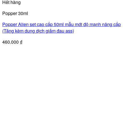
Hết hàng
Popper 30ml
Popper Alien set cao cấp 50ml mẫu mới độ mạnh nâng cấp
(Tặng kèm dung dịch giảm đau ass)
460.000
₫