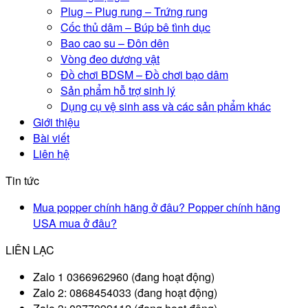
Plug – Plug rung – Trứng rung
Cốc thủ dâm – Búp bê tình dục
Bao cao su – Đôn dên
Vòng đeo dương vật
Đồ chơi BDSM – Đồ chơi bạo dâm
Sản phẩm hỗ trợ sinh lý
Dụng cụ vệ sinh ass và các sản phẩm khác
Giới thiệu
Bài viết
Liên hệ
Tin tức
Mua popper chính hãng ở đâu? Popper chính hãng
USA mua ở đâu?
LIÊN LẠC
Zalo 1 0366962960 (đang hoạt động)
Zalo 2: 0868454033 (đang hoạt động)