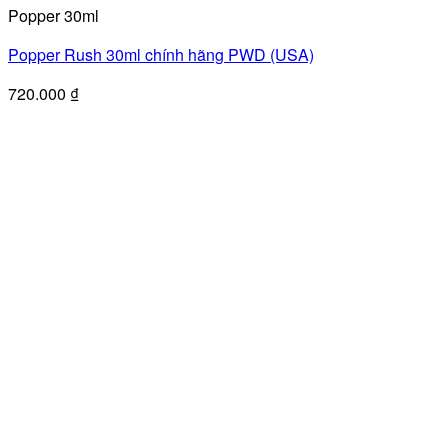
Popper 30ml
Popper Rush 30ml chính hãng PWD (USA)
720.000
₫