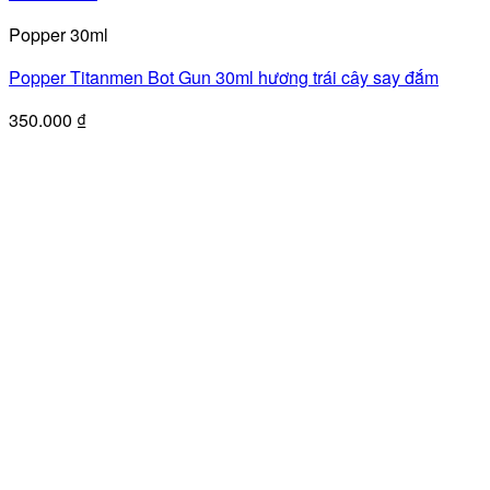
Popper 30ml
Popper Titanmen Bot Gun 30ml hương trái cây say đắm
350.000
₫