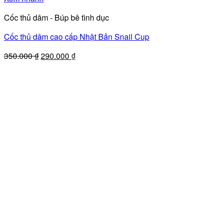
Cốc thủ dâm - Búp bê tình dục
Cốc thủ dâm cao cấp Nhật Bản Snail Cup
Giá
Giá
350.000
₫
290.000
₫
gốc
hiện
là:
tại
350.000 ₫.
là:
290.000 ₫.