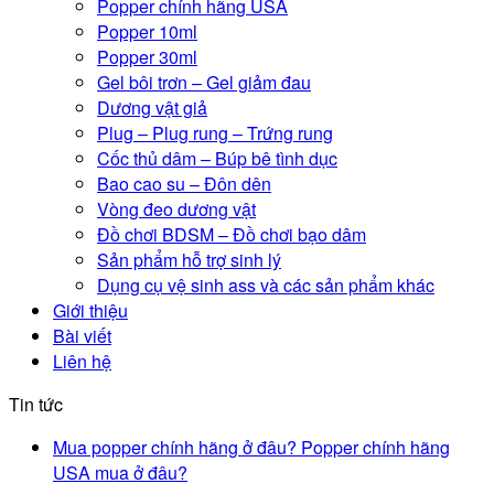
Popper chính hãng USA
Popper 10ml
Popper 30ml
Gel bôi trơn – Gel giảm đau
Dương vật giả
Plug – Plug rung – Trứng rung
Cốc thủ dâm – Búp bê tình dục
Bao cao su – Đôn dên
Vòng đeo dương vật
Đồ chơi BDSM – Đồ chơi bạo dâm
Sản phẩm hỗ trợ sinh lý
Dụng cụ vệ sinh ass và các sản phẩm khác
Giới thiệu
Bài viết
Liên hệ
Tin tức
Mua popper chính hãng ở đâu? Popper chính hãng
USA mua ở đâu?