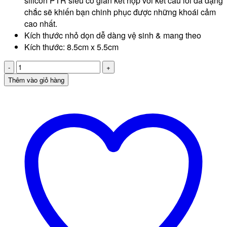
silicon PTR siêu co giãn kết hợp với kết cấu lõi đa dạng
chắc sẽ khiến bạn chinh phục được những khoái cảm
cao nhất.
Kích thước nhỏ dọn dễ dàng vệ sinh & mang theo
Kích thước: 8.5cm x 5.5cm
Trứng
gà
Thêm vào giỏ hàng
thủ
dâm
Funny
Egg
số
lượng