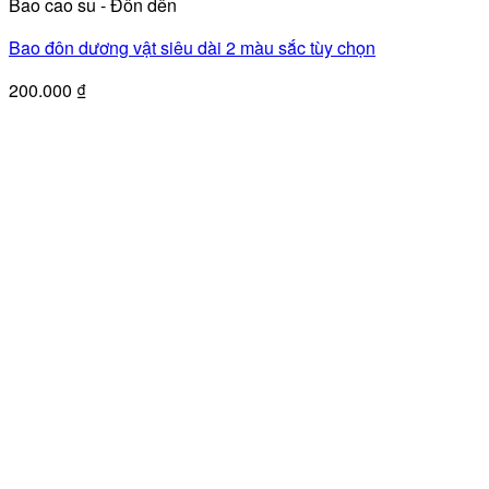
Bao cao su - Đôn dên
này
có
Bao đôn dương vật siêu dài 2 màu sắc tùy chọn
nhiều
biến
200.000
₫
thể.
Các
tùy
chọn
có
thể
được
chọn
trên
trang
sản
phẩm