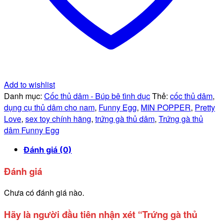
Add to wishlist
Danh mục:
Cốc thủ dâm - Búp bê tình dục
Thẻ:
cốc thủ dâm
,
dụng cụ thủ dâm cho nam
,
Funny Egg
,
MIN POPPER
,
Pretty
Love
,
sex toy chính hãng
,
trứng gà thủ dâm
,
Trứng gà thủ
dâm Funny Egg
Đánh giá (0)
Đánh giá
Chưa có đánh giá nào.
Hãy là người đầu tiên nhận xét “Trứng gà thủ