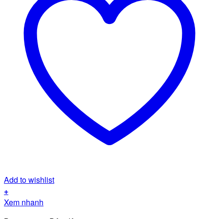
Add to wishlist
+
Sản
Xem nhanh
phẩm