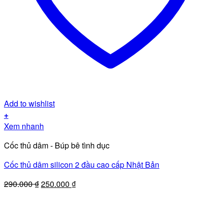
Add to wishlist
+
Xem nhanh
Cốc thủ dâm - Búp bê tình dục
Cốc thủ dâm silicon 2 đầu cao cấp Nhật Bản
Giá
Giá
290.000
₫
250.000
₫
gốc
hiện
là:
tại
290.000 ₫.
là: