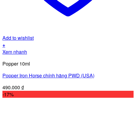
Add to wishlist
+
Xem nhanh
Popper 10ml
Popper Iron Horse chính hãng PWD (USA)
490.000
₫
-17%