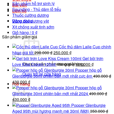
Sản phẩm hỗ trợ sinh lý
Bài viết
Sounding - Thủ dâm lỗ tiểu
Liên hệ
Thuốc cường dương
Đăng nhập
Vòng đeo dương vật
Xịt chống xuất tinh sớm
Giỏ hàng /
0
₫
Sản phẩm giảm giá
Cốc thủ dâm Laile Cup chính
Giá
Giá
hãng giá tốt
290.000
₫
250.000
₫
gốc
hiện
Gel bôi trơn
Chưa có sản phẩm trong giỏ hàng.
là:
tại
Giá
Giá
Love Kiss Cream 100ml
150.000
₫
100.000
₫
290.000 ₫.
là:
gốc
hiện
Popper hộp gỗ
Quay trở lại cửa hàng
250.000 ₫.
là:
tại
Glenburgie 30ml phiên bản mới nhất cực êm
490.000
₫
Giá
Giá
150.000 ₫.
là:
430.000
₫
Giỏ hàng
gốc
hiện
100.000 ₫.
Popper hộp gỗ
là:
tại
Glenburgie 30ml phiên bản mới nhất 2024
490.000
₫
490.000 ₫.
Giá
là:
Giá
430.000
₫
gốc
430.000 ₫.
hiện
Popper Glenburgie
là:
tại
Aged 95th mùi hương mạnh mẽ 30ml (Mới)
350.000
₫