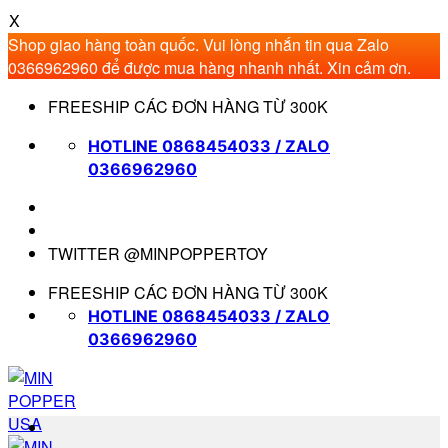
X
Shop giao hàng toàn quốc. Vui lòng nhắn tin qua Zalo
0366962960 để được mua hàng nhanh nhất. Xin cảm ơn.
Bỏ
FREESHIP CÁC ĐƠN HÀNG TỪ 300K
qua
nội
HOTLINE 0868454033 / ZALO
dung
0366962960
TWITTER @MINPOPPERTOY
FREESHIP CÁC ĐƠN HÀNG TỪ 300K
HOTLINE 0868454033 / ZALO
0366962960