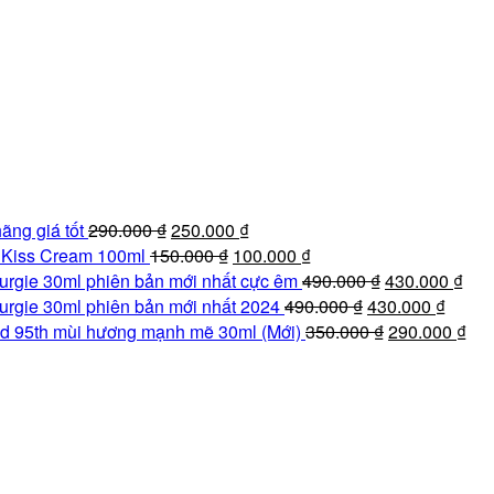
Giá
Giá
ãng giá tốt
290.000
₫
250.000
₫
gốc
Giá
hiện
Giá
e Kiss Cream 100ml
150.000
₫
100.000
₫
là:
gốc
tại
hiện
Giá
Giá
urgie 30ml phiên bản mới nhất cực êm
490.000
₫
430.000
₫
290.000 ₫.
là:
là:
tại
Giá
gốc
Giá
hiệ
urgie 30ml phiên bản mới nhất 2024
490.000
₫
430.000
₫
150.000 ₫.
250.000 ₫.
là:
gốc
là:
Giá
hiện
tại
Giá
d 95th mùi hương mạnh mẽ 30ml (Mới)
350.000
₫
290.000
₫
100.000 ₫.
là:
490.000 ₫.
gốc
tại
là:
hiệ
490.000 ₫.
là:
là:
430
tại
350.000 ₫.
430.00
là:
290