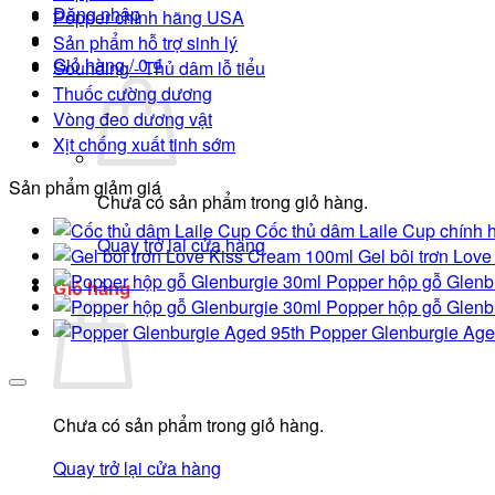
Đăng nhập
Popper chính hãng USA
Sản phẩm hỗ trợ sinh lý
Giỏ hàng /
0
₫
Sounding - Thủ dâm lỗ tiểu
Thuốc cường dương
Vòng đeo dương vật
Xịt chống xuất tinh sớm
Sản phẩm giảm giá
Chưa có sản phẩm trong giỏ hàng.
Cốc thủ dâm Laile Cup chính h
Quay trở lại cửa hàng
Gel bôi trơn Lov
Popper hộp gỗ Glenb
Giỏ hàng
Popper hộp gỗ Glenb
Popper Glenburgie Age
Chưa có sản phẩm trong giỏ hàng.
Quay trở lại cửa hàng