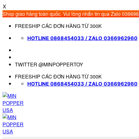
X
Shop giao hàng toàn quốc. Vui lòng nhắn tin qua Zalo 03669
Bỏ
FREESHIP CÁC ĐƠN HÀNG TỪ 300K
qua
nội
HOTLINE 0868454033 / ZALO 0366962960
dung
TWITTER @MINPOPPERTOY
FREESHIP CÁC ĐƠN HÀNG TỪ 300K
HOTLINE 0868454033 / ZALO 0366962960