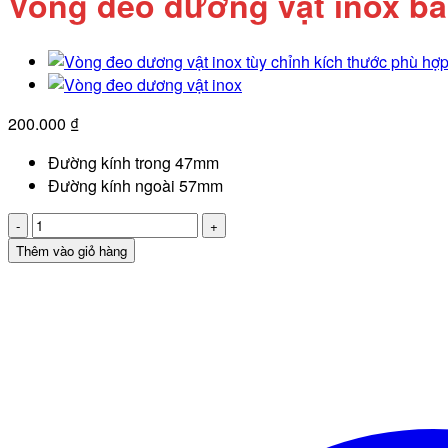
Vòng đeo dương vật inox bản
200.000
₫
Đường kính trong 47mm
Đường kính ngoài 57mm
Vòng
đeo
Thêm vào giỏ hàng
dương
vật
inox
bản
to
giá
tốt
số