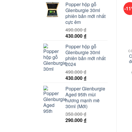
Popper hộp gỗ
là:
tại
-1
Glenburgie 30ml
150.000 ₫.
là:
phiên bản mới nhất
100.000 ₫.
cực êm
490.000
₫
Giá
Giá
430.000
₫
gốc
hiện
Popper hộp gỗ
là:
tại
Glenburgie 30ml
490.000 ₫.
là:
C
phiên bản mới nhất
430.000 ₫.
đ
2024
490.000
₫
Giá
Giá
430.000
₫
gốc
hiện
Popper Glenburgie
là:
tại
Aged 95th mùi
490.000 ₫.
là:
hương mạnh mẽ
430.000 ₫.
30ml (Mới)
350.000
₫
Giá
Giá
290.000
₫
gốc
hiện