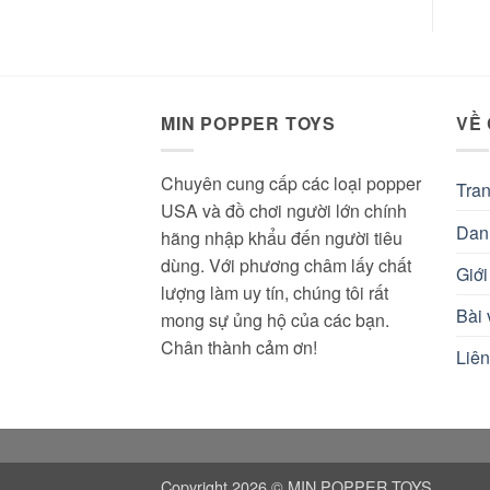
là:
tại
350.000 ₫.
là:
290.000 ₫.
MIN POPPER TOYS
VỀ
Chuyên cung cấp các loại popper
Tra
USA và đồ chơi người lớn chính
Dan
hãng nhập khẩu đến người tiêu
dùng. Với phương châm lấy chất
Giới
lượng làm uy tín, chúng tôi rất
Bài 
mong sự ủng hộ của các bạn.
Chân thành cảm ơn!
Liên
Copyright 2026 © MIN POPPER TOYS