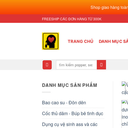
Shop giao hàng toàn
Bỏ
FREESHIP CÁC ĐƠN HÀNG TỪ 300K
qua
nội
dung
TRANG CHỦ
DANH MỤC S
Tìm
kiếm:
DANH MỤC SẢN PHẨM
Bao cao su - Đôn dên
Cốc thủ dâm - Búp bê tình dục
Dụng cụ vệ sinh ass và các