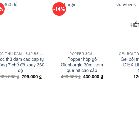
1%
-14%
Add to
Add to
wishlist
wishlist
HẾ
+
+
+
CỐC THỦ DÂM - BÚP BÊ TÌNH DỤC
POPPER 30ML
ốc thủ dâm cao cấp tự
Popper hộp gỗ
Gel bôi 
ộng 7 chế độ xoay 360
Glenburgie 30ml kèm
D’EX Li
độ
que hít cao cấp
Giá
Giá
Giá
Giá
900.000
₫
499.000
₫
799.000
₫
430.000
₫
12
gốc
hiện
gốc
hiện
là:
tại
là:
tại
900.000 ₫.
là:
499.000 ₫.
là:
799.000 ₫.
430.000 ₫.