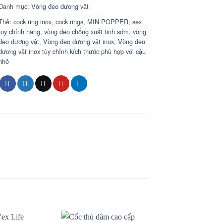
Danh mục:
Vòng đeo dương vật
Thẻ:
cock ring inox
,
cock rings
,
MIN POPPER
,
sex
toy chính hãng
,
vòng đeo chống xuất tinh sớm
,
vòng
đeo dương vật
,
Vòng đeo dương vật inox
,
Vòng đeo
dương vật inox tùy chỉnh kích thước phù hợp với cậu
nhỏ