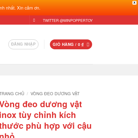
X
nh nhất. Xin cảm ơn.
TWITTER @MINPOPPERTOY
ĐĂNG NHẬP
GIỎ HÀNG /
0
₫
TRANG CHỦ
/
VÒNG ĐEO DƯƠNG VẬT
Vòng đeo dương vật
inox tùy chỉnh kích
thước phù hợp với cậu
nhỏ