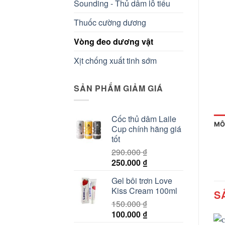
Sounding - Thủ dâm lỗ tiểu
Thuốc cường dương
Vòng đeo dương vật
Xịt chống xuất tinh sớm
SẢN PHẨM GIẢM GIÁ
Cốc thủ dâm Laile
MÔ
Cup chính hãng giá
tốt
290.000
₫
Giá
Giá
250.000
₫
gốc
hiện
Gel bôi trơn Love
là:
tại
Kiss Cream 100ml
S
290.000 ₫.
là:
150.000
₫
250.000 ₫.
Giá
Giá
100.000
₫
gốc
hiện