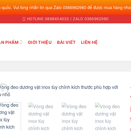
 quốc. Vui lòng nhắn tin qua Zalo 0366962960 để được mua hàng nha
HOTLINE 0868454033 / ZALO 0366962960
ẢN PHẨM
GIỚI THIỆU
BÀI VIẾT
LIÊN HỆ
Add to
wishlist