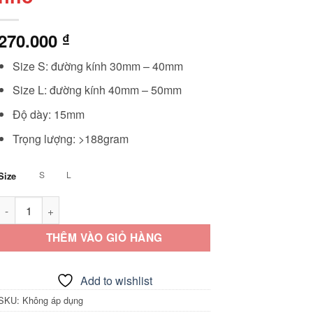
270.000
₫
Size S: đường kính 30mm – 40mm
Size L: đường kính 40mm – 50mm
Độ dày: 15mm
Trọng lượng: >188gram
S
L
Size
Vòng đeo dương vật inox tùy chỉnh kích thước phù hợp với cậu
THÊM VÀO GIỎ HÀNG
Add to wishlist
SKU:
Không áp dụng