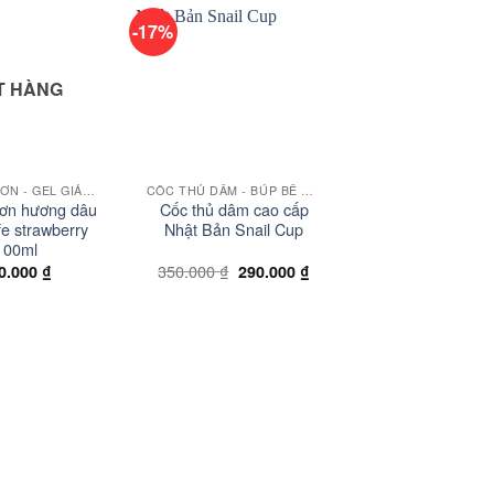
-17%
Add to
Add to
wishlist
wishlist
T HÀNG
+
+
GEL BÔI TRƠN - GEL GIẢM ĐAU
CỐC THỦ DÂM - BÚP BÊ TÌNH DỤC
POPPER 10M
trơn hương dâu
Cốc thủ dâm cao cấp
Popper Iron Horse
fe strawberry
Nhật Bản Snail Cup
hãng PWD (U
100ml
Giá
Giá
350.000
₫
0.000
₫
290.000
₫
490.000
₫
gốc
hiện
là:
tại
350.000 ₫.
là:
290.000 ₫.