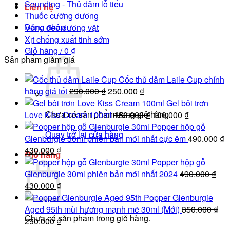
Sounding - Thủ dâm lỗ tiểu
Liên hệ
Thuốc cường dương
Đăng nhập
Vòng đeo dương vật
Xịt chống xuất tinh sớm
Giỏ hàng /
0
₫
Sản phẩm giảm giá
Cốc thủ dâm Laile Cup chính
Giá
Giá
hãng giá tốt
290.000
₫
250.000
₫
gốc
hiện
Gel bôi trơn
Chưa có sản phẩm trong giỏ hàng.
là:
tại
Giá
Giá
Love Kiss Cream 100ml
150.000
₫
100.000
₫
290.000 ₫.
là:
gốc
hiện
Popper hộp gỗ
Quay trở lại cửa hàng
250.000 ₫.
là:
tại
Glenburgie 30ml phiên bản mới nhất cực êm
490.000
₫
Giá
Giá
150.000 ₫.
là:
430.000
₫
Giỏ hàng
gốc
hiện
100.000 ₫.
Popper hộp gỗ
là:
tại
Glenburgie 30ml phiên bản mới nhất 2024
490.000
₫
490.000 ₫.
Giá
là:
Giá
430.000
₫
gốc
430.000 ₫.
hiện
Popper Glenburgie
là:
tại
Aged 95th mùi hương mạnh mẽ 30ml (Mới)
350.000
₫
Chưa có sản phẩm trong giỏ hàng.
490.000 ₫.
Giá
là:
Giá
290.000
₫