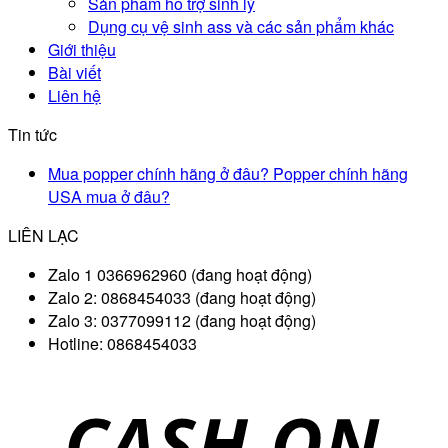
Sản phẩm hỗ trợ sinh lý
Dụng cụ vệ sinh ass và các sản phẩm khác
Giới thiệu
Bài viết
Liên hệ
Tin tức
Mua popper chính hãng ở đâu? Popper chính hãng
USA mua ở đâu?
LIÊN LẠC
Zalo 1 0366962960 (đang hoạt động)
Zalo 2: 0868454033 (đang hoạt động)
Zalo 3: 0377099112 (đang hoạt động)
Hotline: 0868454033
D