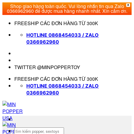
Shop giao hàng toàn quốc. Vui lòng nhắn tin qua Zalo
X
0366962960 để được mua hàng nhanh nhất. Xin cảm ơn.
Bỏ
FREESHIP CÁC ĐƠN HÀNG TỪ 300K
qua
nội
HOTLINE 0868454033 / ZALO
dung
0366962960
TWITTER @MINPOPPERTOY
FREESHIP CÁC ĐƠN HÀNG TỪ 300K
HOTLINE 0868454033 / ZALO
0366962960
Tìm