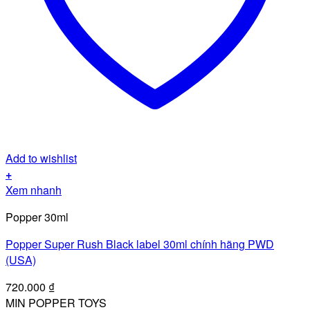
Add to wishlist
+
Xem nhanh
Popper 30ml
Popper Super Rush Black label 30ml chính hãng PWD
(USA)
720.000
₫
MIN POPPER TOYS