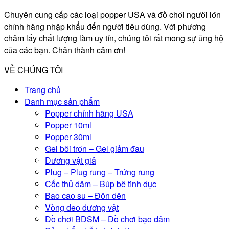
Chuyên cung cấp các loại popper USA và đồ chơi người lớn
chính hãng nhập khẩu đến người tiêu dùng. Với phương
châm lấy chất lượng làm uy tín, chúng tôi rất mong sự ủng hộ
của các bạn. Chân thành cảm ơn!
VỀ CHÚNG TÔI
Trang chủ
Danh mục sản phẩm
Popper chính hãng USA
Popper 10ml
Popper 30ml
Gel bôi trơn – Gel giảm đau
Dương vật giả
Plug – Plug rung – Trứng rung
Cốc thủ dâm – Búp bê tình dục
Bao cao su – Đôn dên
Vòng đeo dương vật
Đồ chơi BDSM – Đồ chơi bạo dâm