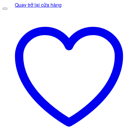
gốc
430.000 ₫.
hiện
Quay trở lại cửa hàng
là:
tại
350.000 ₫.
là:
290.000 ₫.