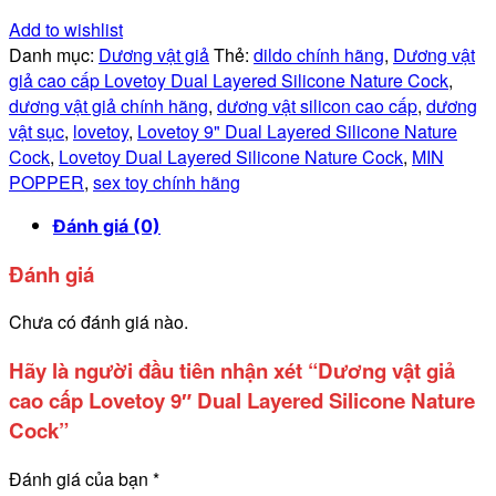
Add to wishlist
Danh mục:
Dương vật giả
Thẻ:
dildo chính hãng
,
Dương vật
giả cao cấp Lovetoy Dual Layered Silicone Nature Cock
,
dương vật giả chính hãng
,
dương vật silicon cao cấp
,
dương
vật sục
,
lovetoy
,
Lovetoy 9" Dual Layered Silicone Nature
Cock
,
Lovetoy Dual Layered Silicone Nature Cock
,
MIN
POPPER
,
sex toy chính hãng
Đánh giá (0)
Đánh giá
Chưa có đánh giá nào.
Hãy là người đầu tiên nhận xét “Dương vật giả
cao cấp Lovetoy 9″ Dual Layered Silicone Nature
Cock”
Đánh giá của bạn
*