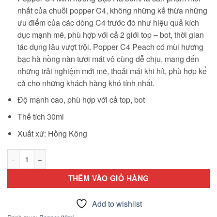
nhất của chuỗi popper C4, không những kế thừa những
ưu điểm của các dòng C4 trước đó như hiệu quả kích
dục mạnh mẽ, phù hợp với cả 2 giới top – bot, thời gian
tác dụng lâu vượt trội. Popper C4 Peach có mùi hương
bạc hà nồng nàn tươi mát vô cùng dễ chịu, mang đến
những trải nghiệm mới mẽ, thoải mái khi hít, phù hợp kể
cả cho những khách hàng khó tính nhất.
Độ mạnh cao, phù hợp với cả top, bot
Thế tích 30ml
Xuất xứ: Hồng Kông
Popper C4 Mint hương Bạc Hà 30ml số lượng
THÊM VÀO GIỎ HÀNG
Add to wishlist